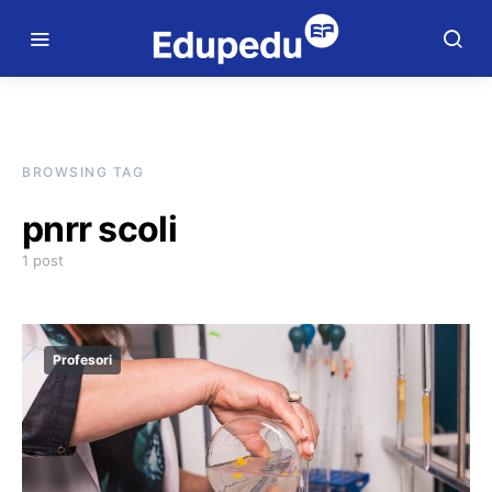
BROWSING TAG
pnrr scoli
1 post
Profesori