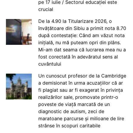
pe 17 iulie / Sectorul educației este
crucial
De la 4.90 la Titularizare 2026, o
învățătoare din Sibiu a primit nota 8.70
după contestație: Când am văzut nota
inițială, nu mă puteam opri din plâns.
Mi-am dat seama că lucrarea mea nu a
fost corectată în adevăratul sens al
cuvântului
Un cunoscut profesor de la Cambridge
a demisionat în urma acuzațiilor că ar
fi plagiat sau ar fi exagerat în privința
realizărilor sale, promovate printr-o
poveste de viață marcată de un
diagnostic de autism, zeci de
maratoane parcurse și milioane de lire
strânse în scopuri caritabile