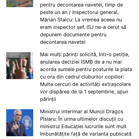
pentru decontarea navetei, timp de
peste un an / Inspectorul general,
Marian Staicu: La vremea aceea nu
eram inspector șef. ISJ ne-a cerut să
depunem documente pentru
decontarea navetei
Mai mulți părinți solicită, într-o petiție,
anularea deciziei ISMB de a nu mai
acorda sumele pentru posturile la plata
cu ora din cadrul cluburilor copiilor:
Multe cercuri de activități extrașcolare
vor dispărea de la 1 septembrie, spun
părinții
Ministrul interimar al Muncii Dragos
Pîslaru: În urma ultimelor discuții cu
ministrul Educației lucrurile sunt mult
îmbunătățite față de varianta publicată