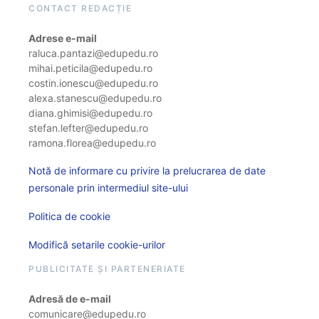
CONTACT REDACȚIE
Adrese e-mail
raluca.pantazi@edupedu.ro
mihai.peticila@edupedu.ro
costin.ionescu@edupedu.ro
alexa.stanescu@edupedu.ro
diana.ghimisi@edupedu.ro
stefan.lefter@edupedu.ro
ramona.florea@edupedu.ro
Notă de informare cu privire la prelucrarea de date
personale prin intermediul site-ului
Politica de cookie
Modifică setarile cookie-urilor
PUBLICITATE ȘI PARTENERIATE
Adresă de e-mail
comunicare@edupedu.ro