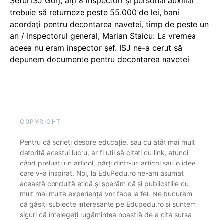
Șeful ISJ Gorj, alți 8 inspectori și personal auxiliar
trebuie să returneze peste 55.000 de lei, bani
acordați pentru decontarea navetei, timp de peste un
an / Inspectorul general, Marian Staicu: La vremea
aceea nu eram inspector șef. ISJ ne-a cerut să
depunem documente pentru decontarea navetei
COPYRIGHT
Pentru că scrieți despre educație, sau cu atât mai mult
datorită acestui lucru, ar fi util să citați cu link, atunci
când preluați un articol, părți dintr-un articol sau o idee
care v-a inspirat. Noi, la EduPedu.ro ne-am asumat
această conduită etică și sperăm că și publicațiile cu
mult mai multă experiență vor face la fel. Ne bucurăm
că găsiți subiecte interesante pe Edupedu.ro și suntem
siguri că înțelegeți rugămintea noastră de a cita sursa