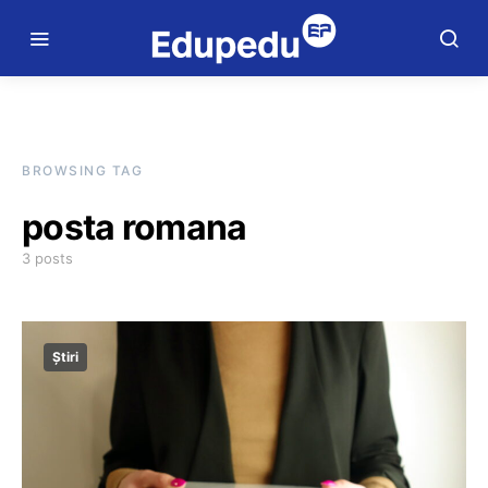
BROWSING TAG
posta romana
3 posts
Știri