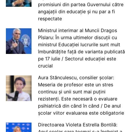
promisiuni din partea Guvernului către
angajații din educație și nu par a fi
respectate
Ministrul interimar al Muncii Dragos
Pîslaru: În urma ultimelor discuții cu
ministrul Educației lucrurile sunt mult
îmbunătățite față de varianta publicată
pe 17 iulie / Sectorul educației este
crucial
Aura Stănculescu, consilier școlar:
Meseria de profesor este un stres
continuu și unii sunt mai puțini
rezistenți. Este necesară o evaluare
psihiatrică din când în când / De anul
școlar viitor evaluarea este obligatorie
Directoarea Violeta Estrella Bontilă:
Anul școlar care tocmai s-a încheiat a