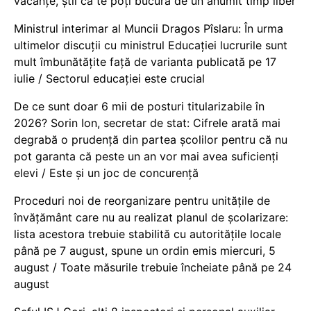
vacanţe, știi că te poți bucura de un anumit timp liber
Ministrul interimar al Muncii Dragos Pîslaru: În urma
ultimelor discuții cu ministrul Educației lucrurile sunt
mult îmbunătățite față de varianta publicată pe 17
iulie / Sectorul educației este crucial
De ce sunt doar 6 mii de posturi titularizabile în
2026? Sorin Ion, secretar de stat: Cifrele arată mai
degrabă o prudență din partea școlilor pentru că nu
pot garanta că peste un an vor mai avea suficienți
elevi / Este și un joc de concurență
Proceduri noi de reorganizare pentru unitățile de
învățământ care nu au realizat planul de școlarizare:
lista acestora trebuie stabilită cu autoritățile locale
până pe 7 august, spune un ordin emis miercuri, 5
august / Toate măsurile trebuie încheiate până pe 24
august