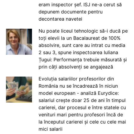
eram inspector șef. ISJ ne-a cerut să
depunem documente pentru
decontarea navetei
Nu poate liceul tehnologic să-i ducă pe
toți elevii la un Bacalaureat de 100%
absolvire, sunt care au intrat cu media
2 sau 3, spune inspectoarea Iuliana
Țugui: Performanța trebuie măsurată și
prin câți absolvenți se angajează
Evoluția salariilor profesorilor din
România nu se încadrează în niciun
model european - analiză Eurydice:
salariul crește doar 25 de ani în timpul
carierei, dar procesul e între statele cu
venituri mari pentru profesori încă de
la începutul carierei și cele cu cele mai
mici salarii