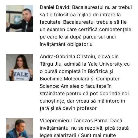
Daniel David: Bacalaureatul nu ar trebui
să fie folosit ca mijloc de intrare la
facultate. Bacalaureatul trebuie să fie
un examen care certifică competențele
pe care le ai după parcursul unui
învățământ obligatoriu
Andra-Gabriela Cîrstoiu, elevă din
Târgu Jiu, admisă la Yale University cu
o bursă completă în Biofizică și
Biochimie Moleculară și Computer
Science: Am ales o facultate în
străinătate pentru că pot deprinde noi
cunoștințe, dar vreau să mă întorc în
țară și să devin profesor
Vicepremierul Tanczos Barna: Dacă
învățământul nu se rezolvă, pică toată
legea salarizării / Sunt mai multe