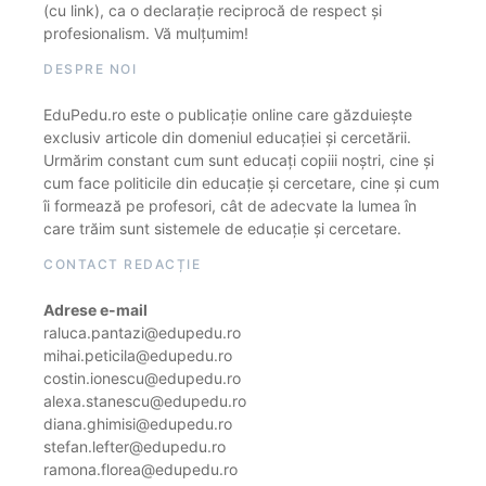
(cu link), ca o declarație reciprocă de respect și
profesionalism. Vă mulțumim!
DESPRE NOI
EduPedu.ro este o publicație online care găzduiește
exclusiv articole din domeniul educației și cercetării.
Urmărim constant cum sunt educați copiii noștri, cine și
cum face politicile din educație și cercetare, cine și cum
îi formează pe profesori, cât de adecvate la lumea în
care trăim sunt sistemele de educație și cercetare.
CONTACT REDACȚIE
Adrese e-mail
raluca.pantazi@edupedu.ro
mihai.peticila@edupedu.ro
costin.ionescu@edupedu.ro
alexa.stanescu@edupedu.ro
diana.ghimisi@edupedu.ro
stefan.lefter@edupedu.ro
ramona.florea@edupedu.ro