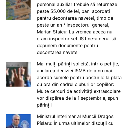
personal auxiliar trebuie să returneze
peste 55.000 de lei, bani acordați
pentru decontarea navetei, timp de
peste un an / Inspectorul general,
Marian Staicu: La vremea aceea nu
eram inspector șef. ISJ ne-a cerut să
depunem documente pentru
decontarea navetei
Mai mulți părinți solicită, într-o petiție,
anularea deciziei ISMB de a nu mai
acorda sumele pentru posturile la plata
cu ora din cadrul cluburilor copiilor:
Multe cercuri de activități extrașcolare
vor dispărea de la 1 septembrie, spun
părinții
Ministrul interimar al Muncii Dragos
Pîslaru: În urma ultimelor discuții cu