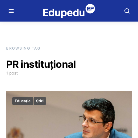
BROWSING TAG
PR instituțional
1 post
Educație
Știri