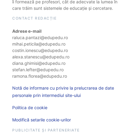
îi formează pe profesori, cât de adecvate la lumea în
care trăim sunt sistemele de educație și cercetare.
CONTACT REDACȚIE
Adrese e-mail
raluca.pantazi@edupedu.ro
mihai.peticila@edupedu.ro
costin.ionescu@edupedu.ro
alexa.stanescu@edupedu.ro
diana.ghimisi@edupedu.ro
stefan.lefter@edupedu.ro
ramona.florea@edupedu.ro
Notă de informare cu privire la prelucrarea de date
personale prin intermediul site-ului
Politica de cookie
Modifică setarile cookie-urilor
PUBLICITATE ȘI PARTENERIATE