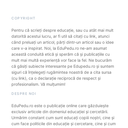
COPYRIGHT
Pentru că scrieți despre educație, sau cu atât mai mult
datorită acestui lucru, ar fi util să citați cu link, atunci
când preluați un articol, părți dintr-un articol sau o idee
care v-a inspirat. Noi, la EduPedu.ro ne-am asumat
această conduită etică și sperăm că și publicațiile cu
mult mai multă experiență vor face la fel. Ne bucurăm
că găsiți subiecte interesante pe Edupedu.ro și suntem
siguri că înțelegeți rugămintea noastră de a cita sursa
(cu link), ca o declarație reciprocă de respect și
profesionalism. Vă mulțumim!
DESPRE NOI
EduPedu.ro este o publicație online care găzduiește
exclusiv articole din domeniul educației și cercetării.
Urmărim constant cum sunt educați copiii noștri, cine și
cum face politicile din educație și cercetare, cine și cum