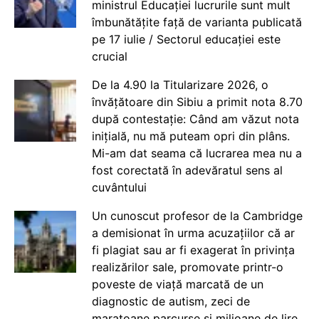
ministrul Educației lucrurile sunt mult
îmbunătățite față de varianta publicată
pe 17 iulie / Sectorul educației este
crucial
De la 4.90 la Titularizare 2026, o
învățătoare din Sibiu a primit nota 8.70
după contestație: Când am văzut nota
inițială, nu mă puteam opri din plâns.
Mi-am dat seama că lucrarea mea nu a
fost corectată în adevăratul sens al
cuvântului
Un cunoscut profesor de la Cambridge
a demisionat în urma acuzațiilor că ar
fi plagiat sau ar fi exagerat în privința
realizărilor sale, promovate printr-o
poveste de viață marcată de un
diagnostic de autism, zeci de
maratoane parcurse și milioane de lire