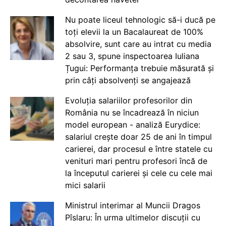
Nu poate liceul tehnologic să-i ducă pe
toți elevii la un Bacalaureat de 100%
absolvire, sunt care au intrat cu media
2 sau 3, spune inspectoarea Iuliana
Țugui: Performanța trebuie măsurată și
prin câți absolvenți se angajează
Evoluția salariilor profesorilor din
România nu se încadrează în niciun
model european - analiză Eurydice:
salariul crește doar 25 de ani în timpul
carierei, dar procesul e între statele cu
venituri mari pentru profesori încă de
la începutul carierei și cele cu cele mai
mici salarii
Ministrul interimar al Muncii Dragos
Pîslaru: În urma ultimelor discuții cu