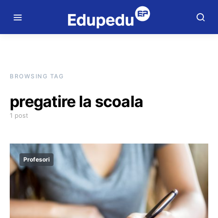
BROWSING TAG
pregatire la scoala
1 post
Profesori