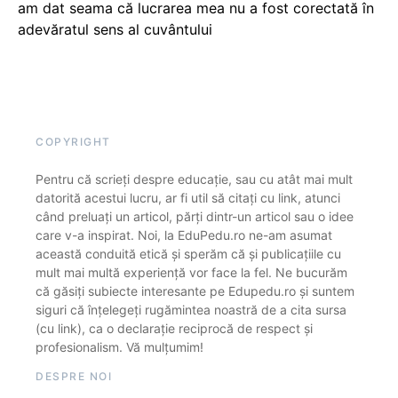
am dat seama că lucrarea mea nu a fost corectată în
adevăratul sens al cuvântului
COPYRIGHT
Pentru că scrieți despre educație, sau cu atât mai mult
datorită acestui lucru, ar fi util să citați cu link, atunci
când preluați un articol, părți dintr-un articol sau o idee
care v-a inspirat. Noi, la EduPedu.ro ne-am asumat
această conduită etică și sperăm că și publicațiile cu
mult mai multă experiență vor face la fel. Ne bucurăm
că găsiți subiecte interesante pe Edupedu.ro și suntem
siguri că înțelegeți rugămintea noastră de a cita sursa
(cu link), ca o declarație reciprocă de respect și
profesionalism. Vă mulțumim!
DESPRE NOI