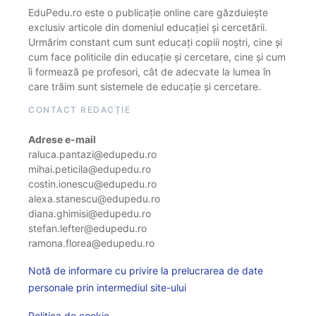
EduPedu.ro este o publicație online care găzduiește
exclusiv articole din domeniul educației și cercetării.
Urmărim constant cum sunt educați copiii noștri, cine și
cum face politicile din educație și cercetare, cine și cum
îi formează pe profesori, cât de adecvate la lumea în
care trăim sunt sistemele de educație și cercetare.
CONTACT REDACȚIE
Adrese e-mail
raluca.pantazi@edupedu.ro
mihai.peticila@edupedu.ro
costin.ionescu@edupedu.ro
alexa.stanescu@edupedu.ro
diana.ghimisi@edupedu.ro
stefan.lefter@edupedu.ro
ramona.florea@edupedu.ro
Notă de informare cu privire la prelucrarea de date
personale prin intermediul site-ului
Politica de cookie