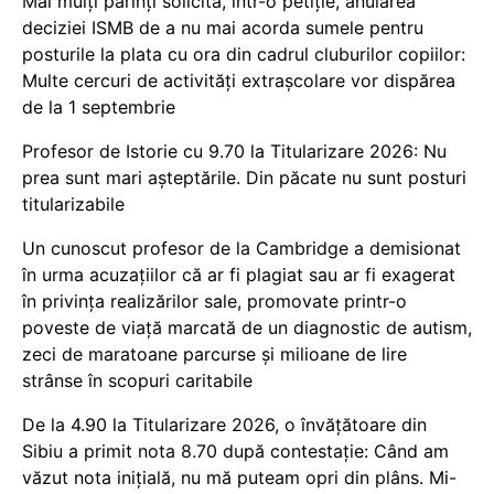
Mai mulți părinți solicită, într-o petiție, anularea
deciziei ISMB de a nu mai acorda sumele pentru
posturile la plata cu ora din cadrul cluburilor copiilor:
Multe cercuri de activități extrașcolare vor dispărea
de la 1 septembrie
Profesor de Istorie cu 9.70 la Titularizare 2026: Nu
prea sunt mari așteptările. Din păcate nu sunt posturi
titularizabile
Un cunoscut profesor de la Cambridge a demisionat
în urma acuzațiilor că ar fi plagiat sau ar fi exagerat
în privința realizărilor sale, promovate printr-o
poveste de viață marcată de un diagnostic de autism,
zeci de maratoane parcurse și milioane de lire
strânse în scopuri caritabile
De la 4.90 la Titularizare 2026, o învățătoare din
Sibiu a primit nota 8.70 după contestație: Când am
văzut nota inițială, nu mă puteam opri din plâns. Mi-