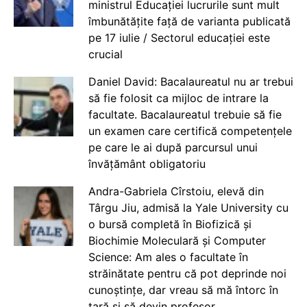
ministrul Educației lucrurile sunt mult
îmbunătățite față de varianta publicată
pe 17 iulie / Sectorul educației este
crucial
Daniel David: Bacalaureatul nu ar trebui
să fie folosit ca mijloc de intrare la
facultate. Bacalaureatul trebuie să fie
un examen care certifică competențele
pe care le ai după parcursul unui
învățământ obligatoriu
Andra-Gabriela Cîrstoiu, elevă din
Târgu Jiu, admisă la Yale University cu
o bursă completă în Biofizică și
Biochimie Moleculară și Computer
Science: Am ales o facultate în
străinătate pentru că pot deprinde noi
cunoștințe, dar vreau să mă întorc în
țară și să devin profesor