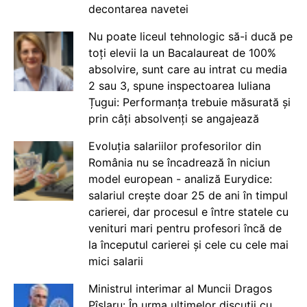
decontarea navetei
Nu poate liceul tehnologic să-i ducă pe
toți elevii la un Bacalaureat de 100%
absolvire, sunt care au intrat cu media
2 sau 3, spune inspectoarea Iuliana
Țugui: Performanța trebuie măsurată și
prin câți absolvenți se angajează
Evoluția salariilor profesorilor din
România nu se încadrează în niciun
model european - analiză Eurydice:
salariul crește doar 25 de ani în timpul
carierei, dar procesul e între statele cu
venituri mari pentru profesori încă de
la începutul carierei și cele cu cele mai
mici salarii
Ministrul interimar al Muncii Dragos
Pîslaru: În urma ultimelor discuții cu