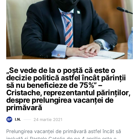
„Se vede de la o poștă că este o
decizie politică astfel încât părinții
să nu beneficieze de 75%” –
Cristache, reprezentantul părinților,
despre prelungirea vacanței de
primăvară
24 martie 2021
I.N.
Prelungirea vacanței de primăvară astfel încât să
includă și Paștele Catolic de pe 4 aprilie este o