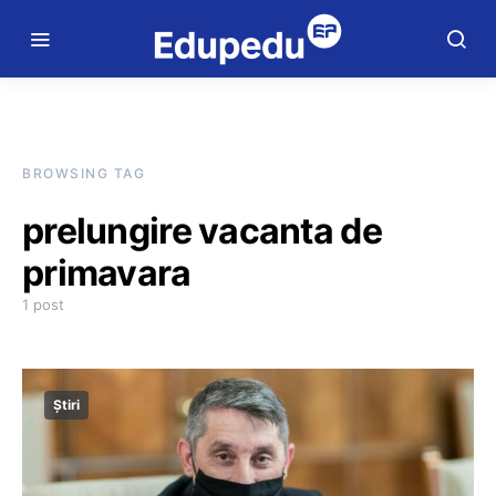
BROWSING TAG
prelungire vacanta de
primavara
1 post
Știri