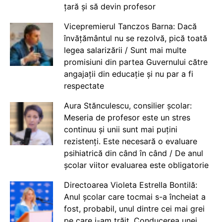
țară și să devin profesor
Vicepremierul Tanczos Barna: Dacă
învățământul nu se rezolvă, pică toată
legea salarizării / Sunt mai multe
promisiuni din partea Guvernului către
angajații din educație și nu par a fi
respectate
Aura Stănculescu, consilier școlar:
Meseria de profesor este un stres
continuu și unii sunt mai puțini
rezistenți. Este necesară o evaluare
psihiatrică din când în când / De anul
școlar viitor evaluarea este obligatorie
Directoarea Violeta Estrella Bontilă:
Anul școlar care tocmai s-a încheiat a
fost, probabil, unul dintre cei mai grei
pe care i-am trăit. Conducerea unei