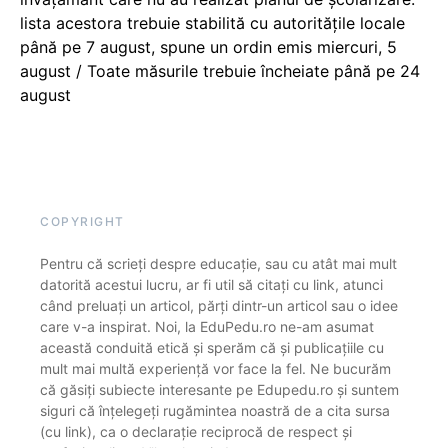
lista acestora trebuie stabilită cu autoritățile locale
până pe 7 august, spune un ordin emis miercuri, 5
august / Toate măsurile trebuie încheiate până pe 24
august
COPYRIGHT
Pentru că scrieți despre educație, sau cu atât mai mult
datorită acestui lucru, ar fi util să citați cu link, atunci
când preluați un articol, părți dintr-un articol sau o idee
care v-a inspirat. Noi, la EduPedu.ro ne-am asumat
această conduită etică și sperăm că și publicațiile cu
mult mai multă experiență vor face la fel. Ne bucurăm
că găsiți subiecte interesante pe Edupedu.ro și suntem
siguri că înțelegeți rugămintea noastră de a cita sursa
(cu link), ca o declarație reciprocă de respect și