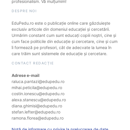
profesionalism. Vă mulțumim!
DESPRE NOI
EduPedu.ro este o publicație online care găzduiește
exclusiv articole din domeniul educației și cercetării.
Urmărim constant cum sunt educați copiii noștri, cine și
cum face politicile din educație și cercetare, cine și cum
îi formează pe profesori, cât de adecvate la lumea în
care trăim sunt sistemele de educație și cercetare.
CONTACT REDACȚIE
Adrese e-mail
raluca.pantazi@edupedu.ro
mihai.peticila@edupedu.ro
costin.ionescu@edupedu.ro
alexa.stanescu@edupedu.ro
diana.ghimisi@edupedu.ro
stefan.lefter@edupedu.ro
ramona.florea@edupedu.ro
Notă de informare cu privire la prelucrarea de date