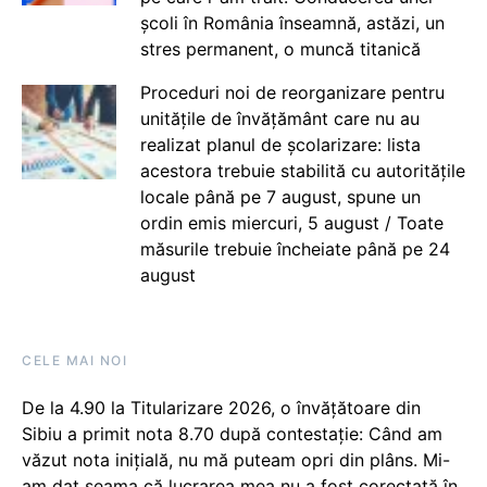
școli în România înseamnă, astăzi, un
stres permanent, o muncă titanică
Proceduri noi de reorganizare pentru
unitățile de învățământ care nu au
realizat planul de școlarizare: lista
acestora trebuie stabilită cu autoritățile
locale până pe 7 august, spune un
ordin emis miercuri, 5 august / Toate
măsurile trebuie încheiate până pe 24
august
CELE MAI NOI
De la 4.90 la Titularizare 2026, o învățătoare din
Sibiu a primit nota 8.70 după contestație: Când am
văzut nota inițială, nu mă puteam opri din plâns. Mi-
am dat seama că lucrarea mea nu a fost corectată în