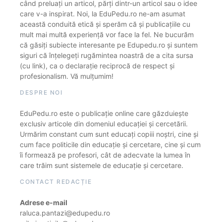
când preluați un articol, părți dintr-un articol sau o idee
care v-a inspirat. Noi, la EduPedu.ro ne-am asumat
această conduită etică și sperăm că și publicațiile cu
mult mai multă experiență vor face la fel. Ne bucurăm
că găsiți subiecte interesante pe Edupedu.ro și suntem
siguri că înțelegeți rugămintea noastră de a cita sursa
(cu link), ca o declarație reciprocă de respect și
profesionalism. Vă mulțumim!
DESPRE NOI
EduPedu.ro este o publicație online care găzduiește
exclusiv articole din domeniul educației și cercetării.
Urmărim constant cum sunt educați copiii noștri, cine și
cum face politicile din educație și cercetare, cine și cum
îi formează pe profesori, cât de adecvate la lumea în
care trăim sunt sistemele de educație și cercetare.
CONTACT REDACȚIE
Adrese e-mail
raluca.pantazi@edupedu.ro