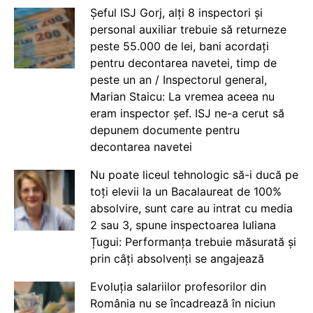
Șeful ISJ Gorj, alți 8 inspectori și
personal auxiliar trebuie să returneze
peste 55.000 de lei, bani acordați
pentru decontarea navetei, timp de
peste un an / Inspectorul general,
Marian Staicu: La vremea aceea nu
eram inspector șef. ISJ ne-a cerut să
depunem documente pentru
decontarea navetei
Nu poate liceul tehnologic să-i ducă pe
toți elevii la un Bacalaureat de 100%
absolvire, sunt care au intrat cu media
2 sau 3, spune inspectoarea Iuliana
Țugui: Performanța trebuie măsurată și
prin câți absolvenți se angajează
Evoluția salariilor profesorilor din
România nu se încadrează în niciun