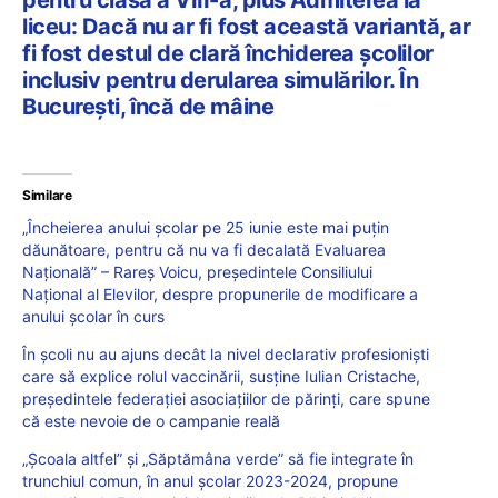
liceu: Dacă nu ar fi fost această variantă, ar
fi fost destul de clară închiderea școlilor
inclusiv pentru derularea simulărilor. În
București, încă de mâine
Similare
„Încheierea anului școlar pe 25 iunie este mai puțin
dăunătoare, pentru că nu va fi decalată Evaluarea
Națională” – Rareș Voicu, președintele Consiliului
Național al Elevilor, despre propunerile de modificare a
anului școlar în curs
În școli nu au ajuns decât la nivel declarativ profesioniști
care să explice rolul vaccinării, susține Iulian Cristache,
președintele federației asociațiilor de părinți, care spune
că este nevoie de o campanie reală
„Școala altfel” și „Săptămâna verde” să fie integrate în
trunchiul comun, în anul școlar 2023-2024, propune