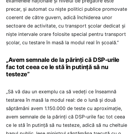
examenele naționale și nivelul de pregătire este
precar, și automat cu niște politici publice promovate
coerent de către guvern, adică închiderea unor
sectoare de activitate, cu transport școlar dedicat și
niște intervale orare folosite special pentru transport
școlar, cu testare în masă la modul real în școală.”
„Avem semnale de la părinți că DSP-urile
fac tot ceea ce le stă în putință să nu
testeze”
„Să vă dau un exemplu ca să vedeți ce înseamnă
testarea în masă la modul real: de o lună și două
săptămâni avem 1.150.000 de teste cu aproximație,
avem semnale de la părinți că DSP-urile fac tot ceea
ce le stă în putință să nu testeze, adică să nu cheltuie
banul public. Iese ministrul săptămâna trecută cu o