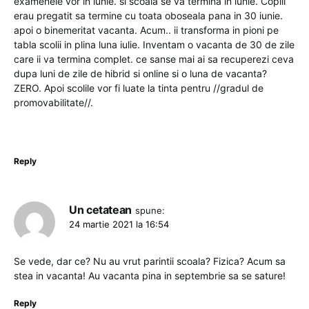
examenele vor in iunie. si scoala se va termina in iunie. Copiii
erau pregatit sa termine cu toata oboseala pana in 30 iunie.
apoi o binemeritat vacanta. Acum.. ii transforma in pioni pe
tabla scolii in plina luna iulie. Inventam o vacanta de 30 de zile
care ii va termina complet. ce sanse mai ai sa recuperezi ceva
dupa luni de zile de hibrid si online si o luna de vacanta?
ZERO. Apoi scolile vor fi luate la tinta pentru //gradul de
promovabilitate//.
Reply
Un cetatean
spune:
24 martie 2021 la 16:54
Se vede, dar ce? Nu au vrut parintii scoala? Fizica? Acum sa
stea in vacanta! Au vacanta pina in septembrie sa se sature!
Reply