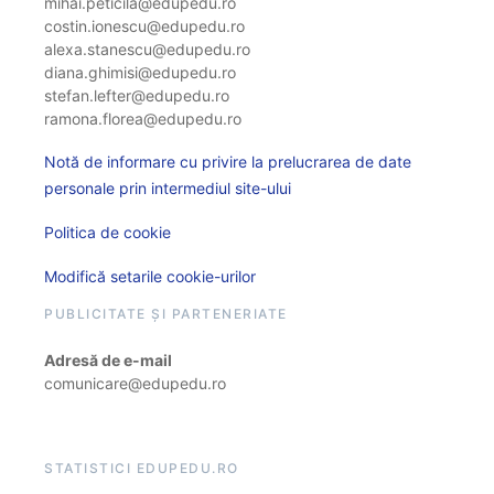
mihai.peticila@edupedu.ro
costin.ionescu@edupedu.ro
alexa.stanescu@edupedu.ro
diana.ghimisi@edupedu.ro
stefan.lefter@edupedu.ro
ramona.florea@edupedu.ro
Notă de informare cu privire la prelucrarea de date
personale prin intermediul site-ului
Politica de cookie
Modifică setarile cookie-urilor
PUBLICITATE ȘI PARTENERIATE
Adresă de e-mail
comunicare@edupedu.ro
STATISTICI EDUPEDU.RO