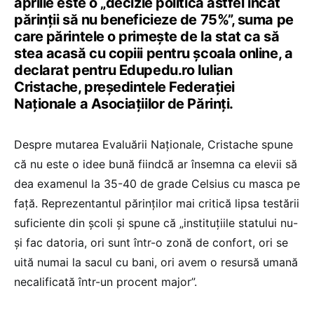
aprilie este o „decizie politică astfel încât
părinții să nu beneficieze de 75%”, suma pe
care părintele o primește de la stat ca să
stea acasă cu copiii pentru școala online, a
declarat pentru Edupedu.ro Iulian
Cristache, președintele Federaţiei
Naţionale a Asociaţiilor de Părinţi.
Despre mutarea Evaluării Naționale, Cristache spune
că nu este o idee bună fiindcă ar însemna ca elevii să
dea examenul la 35-40 de grade Celsius cu masca pe
față. Reprezentantul părinților mai critică lipsa testării
suficiente din școli și spune că „instituțiile statului nu-
și fac datoria, ori sunt într-o zonă de confort, ori se
uită numai la sacul cu bani, ori avem o resursă umană
necalificată într-un procent major”.