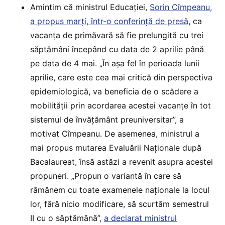
Amintim că ministrul Educației,
Sorin Cîmpeanu,
a propus marți, într-o conferință de presă
, ca
vacanța de primăvară să fie prelungită cu trei
săptămâni începând cu data de 2 aprilie până
pe data de 4 mai. „În așa fel în perioada lunii
aprilie, care este cea mai critică din perspectiva
epidemiologică, va beneficia de o scădere a
mobilității prin acordarea acestei vacanțe în tot
sistemul de învățământ preuniversitar”, a
motivat Cîmpeanu. De asemenea, ministrul a
mai propus mutarea Evaluării Naționale după
Bacalaureat, însă astăzi a revenit asupra acestei
propuneri. „Propun o variantă în care să
rămânem cu toate examenele naționale la locul
lor, fără nicio modificare, să scurtăm semestrul
II cu o săptămână”
,
a declarat ministrul