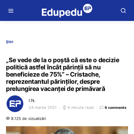
Știri
„Se vede de la o poștă că este o decizie
politică astfel încât părinții să nu
beneficieze de 75%” – Cristache,
reprezentantul părinților, despre
prelungirea vacanței de primăvară
I.N.
24 martie 2021
6 minute read
6 comments
8.125 de vizualizări