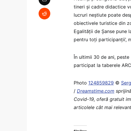
tineri şi cadre didactice
lucruri neştiute poate desp
obiectivele turistice din z
Egalităţii de Şanse pune l
pentru toţi participanţii’,
În ultimii 30 de ani, peste
participat la taberele ARC
Photo
124859829
©
Ser
/
Dreamstime.com
sprijin
Covid-19, oferă gratuit i
articolele cât mai relevant