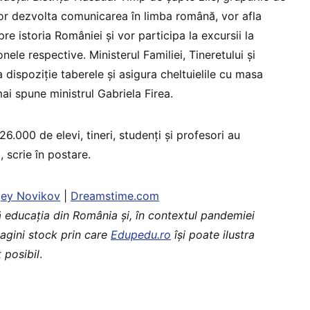
 vor dezvolta comunicarea în limba română, vor afla
re istoria României şi vor participa la excursii la
onele respective. Ministerul Familiei, Tineretului şi
a dispoziţie taberele şi asigura cheltuielile cu masa
 mai spune ministrul Gabriela Firea.
 26.000 de elevi, tineri, studenţi şi profesori au
, scrie în postare.
gey Novikov
|
Dreamstime.com
ă educaţia din România şi, în contextul pandemiei
magini stock prin care
Edupedu.ro
îşi poate ilustra
 posibil
.