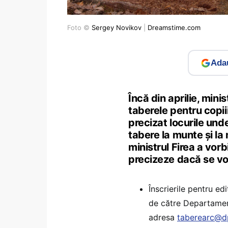
Foto ©
Sergey Novikov
|
Dreamstime.com
Adau
Încă din aprilie, minis
taberele pentru copii
precizat locurile und
tabere la munte și la 
ministrul Firea a vor
precizeze dacă se vor
Înscrierile pentru edi
de către Departamen
adresa
taberearc@d