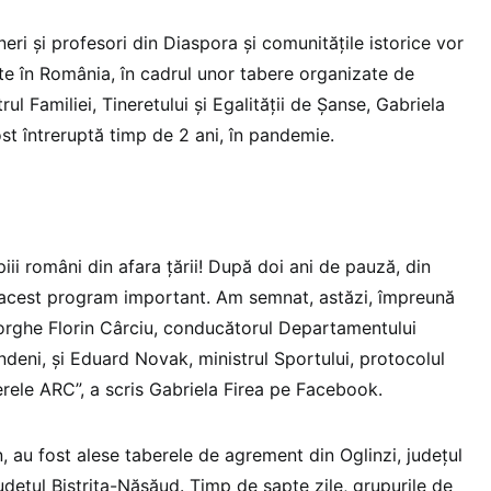
ineri şi profesori din Diaspora şi comunităţile istorice vor
e în România, în cadrul unor tabere organizate de
ul Familiei, Tineretului şi Egalităţii de Şanse, Gabriela
ost întreruptă timp de 2 ani, în pandemie.
iii români din afara ţării! După doi ani de pauză, din
acest program important. Am semnat, astăzi, împreună
orghe Florin Cârciu, conducătorul Departamentului
deni, şi Eduard Novak, ministrul Sportului, protocolul
erele ARC”, a scris Gabriela Firea pe Facebook.
n, au fost alese taberele de agrement din Oglinzi, judeţul
deţul Bistriţa-Năsăud. Timp de şapte zile, grupurile de