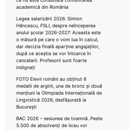
ce nu este consultată comunitatea
academică din România
Legea salarizării 2026. Simion
Hăncescu, FSLI, despre neînceperea
anului școlar 2026-2027: Aceasta este
o măsură pe care o vom lua în calcul,
dar decizia finală aparține angajaților,
după ce aceștia se vor întoarce în
cancelarii. Profesorii sunt foarte
indignați
FOTO Elevii români au obținut 6
medalii de argint, una de bronz și două
mențiuni la Olimpiada Internațională de
Lingvistică 2026, desfășurată la
București
BAC 2026 – sesiunea de toamnă. Peste
5.500 de absolvenți de liceu vor