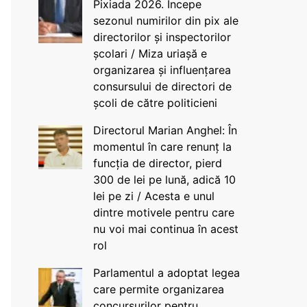
Pixiada 2026. Începe
sezonul numirilor din pix ale
directorilor și inspectorilor
școlari / Miza uriașă e
organizarea și influențarea
consursului de directori de
școli de către politicieni
Directorul Marian Anghel: În
momentul în care renunț la
funcția de director, pierd
300 de lei pe lună, adică 10
lei pe zi / Acesta e unul
dintre motivele pentru care
nu voi mai continua în acest
rol
Parlamentul a adoptat legea
care permite organizarea
concursurilor pentru