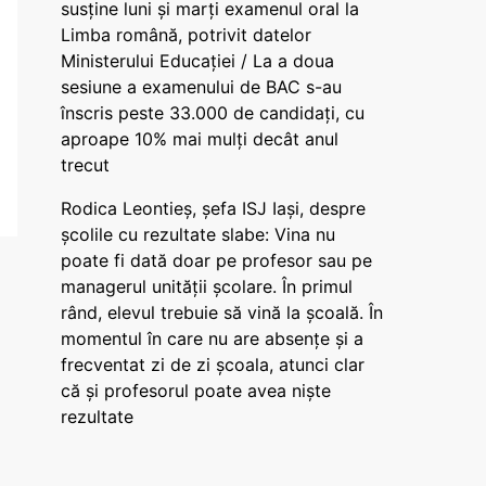
susține luni și marți examenul oral la
Limba română, potrivit datelor
Ministerului Educației / La a doua
sesiune a examenului de BAC s-au
înscris peste 33.000 de candidați, cu
aproape 10% mai mulți decât anul
trecut
Rodica Leontieș, șefa ISJ Iași, despre
școlile cu rezultate slabe: Vina nu
poate fi dată doar pe profesor sau pe
managerul unității școlare. În primul
rând, elevul trebuie să vină la școală. În
momentul în care nu are absențe și a
frecventat zi de zi școala, atunci clar
că și profesorul poate avea niște
rezultate