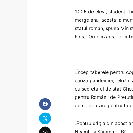
1.225 de elevi, studenţi, t
merge anul acesta la munt
statul român, spune Ministr
Firea. Organizarea lor a f
„Încep taberele pentru cop
cauza pandemiei, reluăm 
cu secretarul de stat Ghe
pentru Românii de Pretutin
de colaborare pentru tab
„Pentru ediţia din acest a
Neamţ, şi Sângeorz-Băi, ju