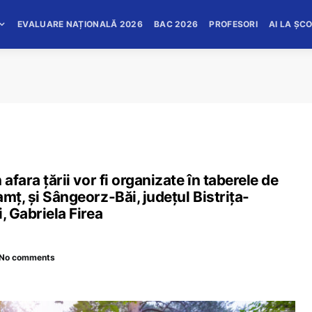
EVALUARE NAȚIONALĂ 2026
BAC 2026
PROFESORI
AI LA ȘC
afara țării vor fi organizate în taberele de
mţ, şi Sângeorz-Băi, judeţul Bistriţa-
, Gabriela Firea
No comments