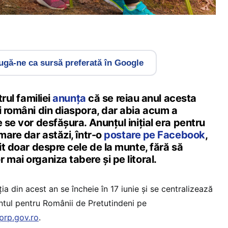
gă-ne ca sursă preferată în Google
trul familiei
anunța
că se reiau anul acesta
i români din diaspora, dar abia acum a
e se vor desfășura. Anunțul inițial era pentru
mare dar astăzi, într-o
postare pe Facebook
,
bit doar despre cele de la munte, fără să
 mai organiza tabere și pe litoral.
ţia din acest an se încheie în 17 iunie şi se centralizează
tul pentru Românii de Pretutindeni pe
prp.gov.ro
.