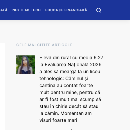
OALĂ
NEXTLAB.TECH
EDUCAȚIE FINANCIARĂ
CELE MAI CITITE ARTICOLE
Elevă din rural cu media 9.27
la Evaluarea Națională 2026
a ales să meargă la un liceu
tehnologic: Căminul și
cantina au contat foarte
mult pentru mine, pentru că
ar fi fost mult mai scump să
stau în chirie decât să stau
la cămin. Momentan am
visuri foarte mari