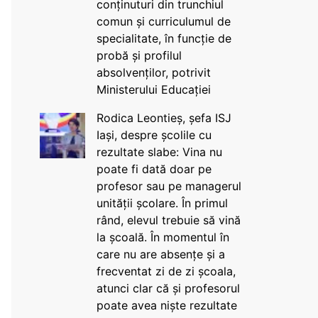
conținuturi din trunchiul
comun și curriculumul de
specialitate, în funcție de
probă și profilul
absolvenților, potrivit
Ministerului Educației
Rodica Leontieș, șefa ISJ
Iași, despre școlile cu
rezultate slabe: Vina nu
poate fi dată doar pe
profesor sau pe managerul
unității școlare. În primul
rând, elevul trebuie să vină
la școală. În momentul în
care nu are absențe și a
frecventat zi de zi școala,
atunci clar că și profesorul
poate avea niște rezultate