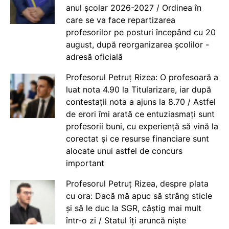
anul școlar 2026-2027 / Ordinea în
care se va face repartizarea
profesorilor pe posturi începând cu 20
august, după reorganizarea școlilor -
adresă oficială
Profesorul Petruț Rizea: O profesoară a
luat nota 4.90 la Titularizare, iar după
contestații nota a ajuns la 8.70 / Astfel
de erori îmi arată ce entuziasmați sunt
profesorii buni, cu experiență să vină la
corectat și ce resurse financiare sunt
alocate unui astfel de concurs
important
Profesorul Petruț Rizea, despre plata
cu ora: Dacă mă apuc să strâng sticle
și să le duc la SGR, câștig mai mult
într-o zi / Statul îți aruncă niște