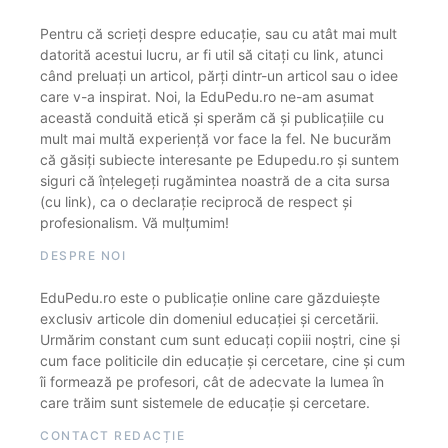
Pentru că scrieți despre educație, sau cu atât mai mult
datorită acestui lucru, ar fi util să citați cu link, atunci
când preluați un articol, părți dintr-un articol sau o idee
care v-a inspirat. Noi, la EduPedu.ro ne-am asumat
această conduită etică și sperăm că și publicațiile cu
mult mai multă experiență vor face la fel. Ne bucurăm
că găsiți subiecte interesante pe Edupedu.ro și suntem
siguri că înțelegeți rugămintea noastră de a cita sursa
(cu link), ca o declarație reciprocă de respect și
profesionalism. Vă mulțumim!
DESPRE NOI
EduPedu.ro este o publicație online care găzduiește
exclusiv articole din domeniul educației și cercetării.
Urmărim constant cum sunt educați copiii noștri, cine și
cum face politicile din educație și cercetare, cine și cum
îi formează pe profesori, cât de adecvate la lumea în
care trăim sunt sistemele de educație și cercetare.
CONTACT REDACȚIE