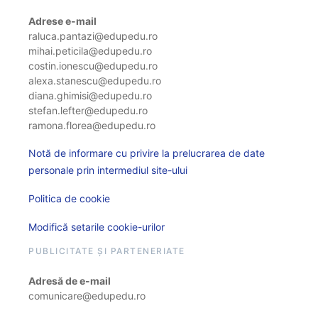
Adrese e-mail
raluca.pantazi@edupedu.ro
mihai.peticila@edupedu.ro
costin.ionescu@edupedu.ro
alexa.stanescu@edupedu.ro
diana.ghimisi@edupedu.ro
stefan.lefter@edupedu.ro
ramona.florea@edupedu.ro
Notă de informare cu privire la prelucrarea de date
personale prin intermediul site-ului
Politica de cookie
Modifică setarile cookie-urilor
PUBLICITATE ȘI PARTENERIATE
Adresă de e-mail
comunicare@edupedu.ro