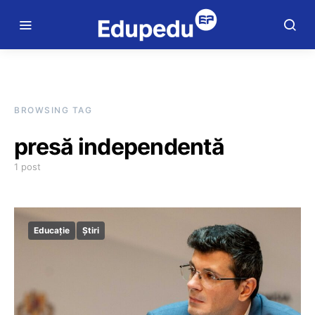
BROWSING TAG
presă independentă
1 post
Educație
Știri