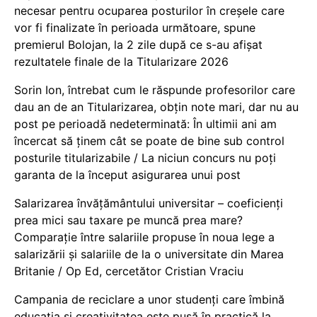
necesar pentru ocuparea posturilor în creșele care
vor fi finalizate în perioada următoare, spune
premierul Bolojan, la 2 zile după ce s-au afișat
rezultatele finale de la Titularizare 2026
Sorin Ion, întrebat cum le răspunde profesorilor care
dau an de an Titularizarea, obțin note mari, dar nu au
post pe perioadă nedeterminată: În ultimii ani am
încercat să ținem cât se poate de bine sub control
posturile titularizabile / La niciun concurs nu poți
garanta de la început asigurarea unui post
Salarizarea învățământului universitar – coeficienți
prea mici sau taxare pe muncă prea mare?
Comparație între salariile propuse în noua lege a
salarizării și salariile de la o universitate din Marea
Britanie / Op Ed, cercetător Cristian Vraciu
Campania de reciclare a unor studenți care îmbină
educația și creativitatea este pusă în practică la