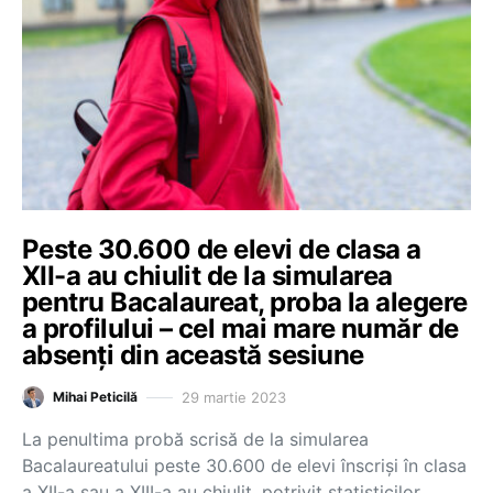
Peste 30.600 de elevi de clasa a
XII-a au chiulit de la simularea
pentru Bacalaureat, proba la alegere
a profilului – cel mai mare număr de
absenți din această sesiune
29 martie 2023
Mihai Peticilă
La penultima probă scrisă de la simularea
Bacalaureatului peste 30.600 de elevi înscriși în clasa
a XII-a sau a XIII-a au chiulit, potrivit statisticilor