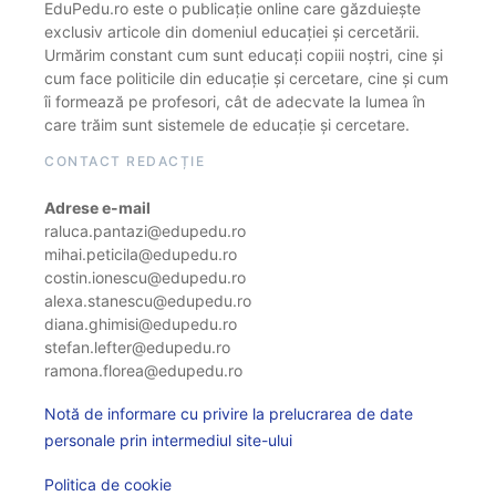
EduPedu.ro este o publicație online care găzduiește
exclusiv articole din domeniul educației și cercetării.
Urmărim constant cum sunt educați copiii noștri, cine și
cum face politicile din educație și cercetare, cine și cum
îi formează pe profesori, cât de adecvate la lumea în
care trăim sunt sistemele de educație și cercetare.
CONTACT REDACȚIE
Adrese e-mail
raluca.pantazi@edupedu.ro
mihai.peticila@edupedu.ro
costin.ionescu@edupedu.ro
alexa.stanescu@edupedu.ro
diana.ghimisi@edupedu.ro
stefan.lefter@edupedu.ro
ramona.florea@edupedu.ro
Notă de informare cu privire la prelucrarea de date
personale prin intermediul site-ului
Politica de cookie