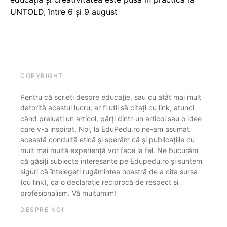
UNTOLD, între 6 și 9 august
COPYRIGHT
Pentru că scrieți despre educație, sau cu atât mai mult
datorită acestui lucru, ar fi util să citați cu link, atunci
când preluați un articol, părți dintr-un articol sau o idee
care v-a inspirat. Noi, la EduPedu.ro ne-am asumat
această conduită etică și sperăm că și publicațiile cu
mult mai multă experiență vor face la fel. Ne bucurăm
că găsiți subiecte interesante pe Edupedu.ro și suntem
siguri că înțelegeți rugămintea noastră de a cita sursa
(cu link), ca o declarație reciprocă de respect și
profesionalism. Vă mulțumim!
DESPRE NOI