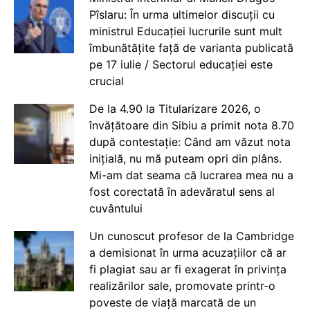
Pîslaru: În urma ultimelor discuții cu
ministrul Educației lucrurile sunt mult
îmbunătățite față de varianta publicată
pe 17 iulie / Sectorul educației este
crucial
De la 4.90 la Titularizare 2026, o
învățătoare din Sibiu a primit nota 8.70
după contestație: Când am văzut nota
inițială, nu mă puteam opri din plâns.
Mi-am dat seama că lucrarea mea nu a
fost corectată în adevăratul sens al
cuvântului
Un cunoscut profesor de la Cambridge
a demisionat în urma acuzațiilor că ar
fi plagiat sau ar fi exagerat în privința
realizărilor sale, promovate printr-o
poveste de viață marcată de un