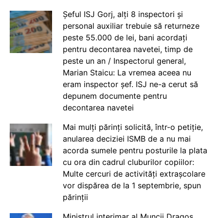
Șeful ISJ Gorj, alți 8 inspectori și
personal auxiliar trebuie să returneze
peste 55.000 de lei, bani acordați
pentru decontarea navetei, timp de
peste un an / Inspectorul general,
Marian Staicu: La vremea aceea nu
eram inspector șef. ISJ ne-a cerut să
depunem documente pentru
decontarea navetei
Mai mulți părinți solicită, într-o petiție,
anularea deciziei ISMB de a nu mai
acorda sumele pentru posturile la plata
cu ora din cadrul cluburilor copiilor:
Multe cercuri de activități extrașcolare
vor dispărea de la 1 septembrie, spun
părinții
Ministrul interimar al Muncii Dragos