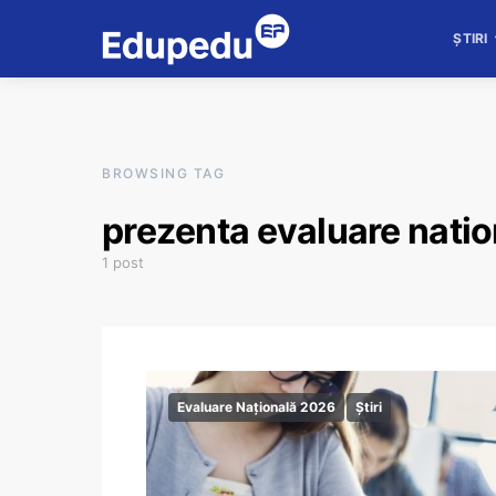
ȘTIRI
BROWSING TAG
prezenta evaluare nati
1 post
Evaluare Națională 2026
Știri