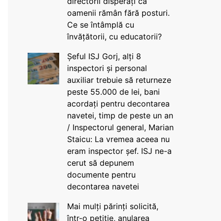
directorii disperați că
oamenii rămân fără posturi.
Ce se întâmplă cu
învățătorii, cu educatorii?
Șeful ISJ Gorj, alți 8
inspectori și personal
auxiliar trebuie să returneze
peste 55.000 de lei, bani
acordați pentru decontarea
navetei, timp de peste un an
/ Inspectorul general, Marian
Staicu: La vremea aceea nu
eram inspector șef. ISJ ne-a
cerut să depunem
documente pentru
decontarea navetei
Mai mulți părinți solicită,
într-o petiție, anularea