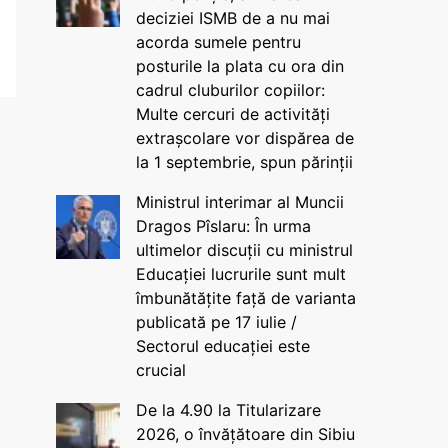
deciziei ISMB de a nu mai
acorda sumele pentru
posturile la plata cu ora din
cadrul cluburilor copiilor:
Multe cercuri de activități
extrașcolare vor dispărea de
la 1 septembrie, spun părinții
Ministrul interimar al Muncii
Dragos Pîslaru: În urma
ultimelor discuții cu ministrul
Educației lucrurile sunt mult
îmbunătățite față de varianta
publicată pe 17 iulie /
Sectorul educației este
crucial
De la 4.90 la Titularizare
2026, o învățătoare din Sibiu