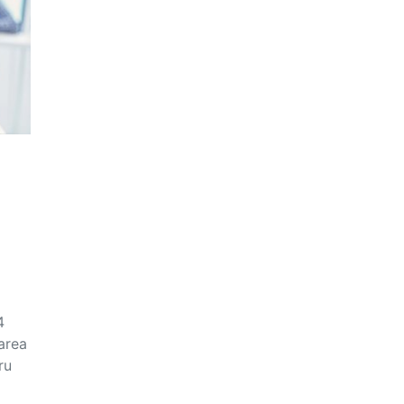
4
area
ru