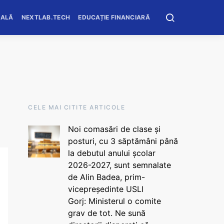
OALĂ
NEXTLAB.TECH
EDUCAȚIE FINANCIARĂ
CELE MAI CITITE ARTICOLE
Noi comasări de clase și
posturi, cu 3 săptămâni până
la debutul anului școlar
2026-2027, sunt semnalate
de Alin Badea, prim-
vicepreședinte USLI
Gorj: Ministerul o comite
grav de tot. Ne sună