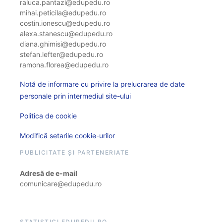
raluca.pantazi@edupedu.ro
mihai.peticila@edupedu.ro
costin.ionescu@edupedu.ro
alexa.stanescu@edupedu.ro
diana.ghimisi@edupedu.ro
stefan.lefter@edupedu.ro
ramona.florea@edupedu.ro
Notă de informare cu privire la prelucrarea de date
personale prin intermediul site-ului
Politica de cookie
Modifică setarile cookie-urilor
PUBLICITATE ȘI PARTENERIATE
Adresă de e-mail
comunicare@edupedu.ro
STATISTICI EDUPEDU.RO