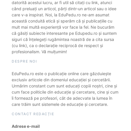
datorită acestui lucru, ar fi util să citați cu link, atunci
când preluați un articol, părți dintr-un articol sau o idee
care v-a inspirat. Noi, la EduPedu.ro ne-am asumat
această conduită etică și sperăm că și publicațiile cu
mult mai multă experiență vor face la fel. Ne bucurăm
că găsiți subiecte interesante pe Edupedu.ro și suntem
siguri că înțelegeți rugămintea noastră de a cita sursa
(cu link), ca o declarație reciprocă de respect și
profesionalism. Vă mulțumim!
DESPRE NOI
EduPedu.ro este o publicație online care găzduiește
exclusiv articole din domeniul educației și cercetării.
Urmărim constant cum sunt educați copiii noștri, cine și
cum face politicile din educație și cercetare, cine și cum
îi formează pe profesori, cât de adecvate la lumea în
care trăim sunt sistemele de educație și cercetare.
CONTACT REDACȚIE
Adrese e-mail