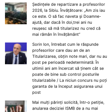
Ședințele de repartizare a profesorilor
2026, la Sibiu. Învățătoare: „Am zis iau
ce este. O să fac naveta și Doamne-
ajută, dar dacă în doi,trei ani nu
reușesc să mă titularizez nu cred că
mai rămân în învățământ”
Sorin Ion, întrebat cum le răspunde
profesorilor care dau an de an
Titularizarea, obțin note mari, dar nu au
post pe perioadă nedeterminată: În
ultimii ani am încercat să ținem cât se
poate de bine sub control posturile
titularizabile / La niciun concurs nu poți
garanta de la început asigurarea unui
post
Mai mulți părinți solicită, într-o petiție,
anularea deciziei ISMB de a nu mai