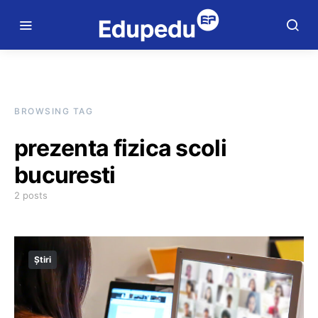
BROWSING TAG
prezenta fizica scoli
bucuresti
2 posts
Știri