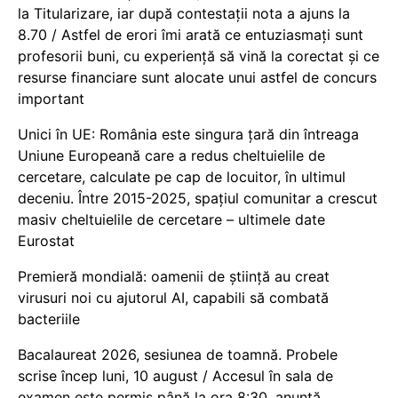
la Titularizare, iar după contestații nota a ajuns la
8.70 / Astfel de erori îmi arată ce entuziasmați sunt
profesorii buni, cu experiență să vină la corectat și ce
resurse financiare sunt alocate unui astfel de concurs
important
Unici în UE: România este singura țară din întreaga
Uniune Europeană care a redus cheltuielile de
cercetare, calculate pe cap de locuitor, în ultimul
deceniu. Între 2015-2025, spațiul comunitar a crescut
masiv cheltuielile de cercetare – ultimele date
Eurostat
Premieră mondială: oamenii de știință au creat
virusuri noi cu ajutorul AI, capabili să combată
bacteriile
Bacalaureat 2026, sesiunea de toamnă. Probele
scrise încep luni, 10 august / Accesul în sala de
examen este permis până la ora 8:30, anunță