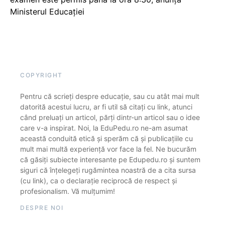
Ministerul Educației
COPYRIGHT
Pentru că scrieți despre educație, sau cu atât mai mult
datorită acestui lucru, ar fi util să citați cu link, atunci
când preluați un articol, părți dintr-un articol sau o idee
care v-a inspirat. Noi, la EduPedu.ro ne-am asumat
această conduită etică și sperăm că și publicațiile cu
mult mai multă experiență vor face la fel. Ne bucurăm
că găsiți subiecte interesante pe Edupedu.ro și suntem
siguri că înțelegeți rugămintea noastră de a cita sursa
(cu link), ca o declarație reciprocă de respect și
profesionalism. Vă mulțumim!
DESPRE NOI