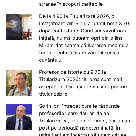
strânse în scopuri caritabile
De la 4.90 la Titularizare 2026, o
învățătoare din Sibiu a primit nota 8.70
după contestație: Când am văzut nota
inițială, nu mă puteam opri din plâns.
Mi-am dat seama că lucrarea mea nu a
fost corectată în adevăratul sens al
cuvântului
Profesor de Istorie cu 9.70 la
Titularizare 2026: Nu prea sunt mari
așteptările. Din păcate nu sunt posturi
titularizabile
Sorin Ion, întrebat cum le răspunde
profesorilor care dau an de an
Titularizarea, obțin note mari, dar nu au
post pe perioadă nedeterminată: În
ultimii ani am încercat să ținem cât se