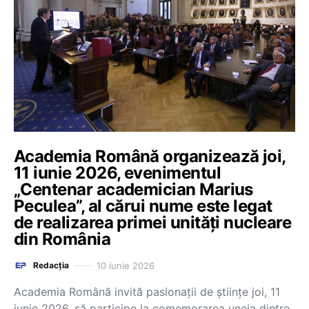
Academia Română organizează joi,
11 iunie 2026, evenimentul
„Centenar academician Marius
Peculea”, al cărui nume este legat
de realizarea primei unități nucleare
din România
10 iunie 2026
Redacția
Academia Română invită pasionații de științe joi, 11
iunie 2026, să participe la comemorarea uneia dintre