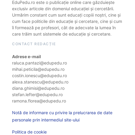
EduPedu.ro este o publicație online care găzduiește
exclusiv articole din domeniul educației și cercetării.
Urmărim constant cum sunt educați copiii noștri, cine și
cum face politicile din educație și cercetare, cine și cum
îi formează pe profesori, cât de adecvate la lumea în
care trăim sunt sistemele de educație și cercetare.
CONTACT REDACȚIE
Adrese e-mail
raluca.pantazi@edupedu.ro
mihai.peticila@edupedu.ro
costin.ionescu@edupedu.ro
alexa.stanescu@edupedu.ro
diana.ghimisi@edupedu.ro
stefan.lefter@edupedu.ro
ramona.florea@edupedu.ro
Notă de informare cu privire la prelucrarea de date
personale prin intermediul site-ului
Politica de cookie