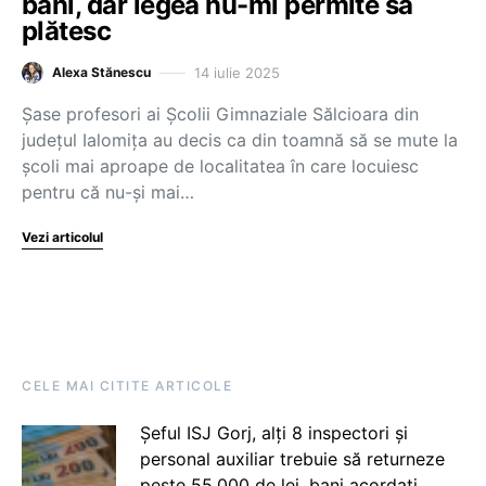
bani, dar legea nu-mi permite să
plătesc
14 iulie 2025
Alexa Stănescu
Șase profesori ai Școlii Gimnaziale Sălcioara din
județul Ialomița au decis ca din toamnă să se mute la
școli mai aproape de localitatea în care locuiesc
pentru că nu-și mai…
Vezi articolul
CELE MAI CITITE ARTICOLE
Șeful ISJ Gorj, alți 8 inspectori și
personal auxiliar trebuie să returneze
peste 55.000 de lei, bani acordați