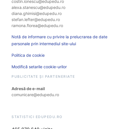
costin.ionescu@edupedu.ro
alexa.stanescu@edupedu.ro
diana.ghimisi@edupedu.ro
stefan.lefter@edupedu.ro
ramona.florea@edupedu.ro
Notă de informare cu privire la prelucrarea de date
personale prin intermediul site-ului
Politica de cookie
Modifică setarile cookie-urilor
PUBLICITATE ȘI PARTENERIATE
Adresă de e-mail
comunicare@edupedu.ro
STATISTICI EDUPEDU.RO