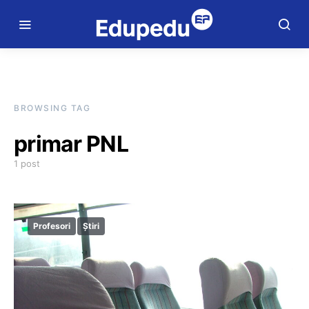
BROWSING TAG
primar PNL
1 post
Profesori
Știri