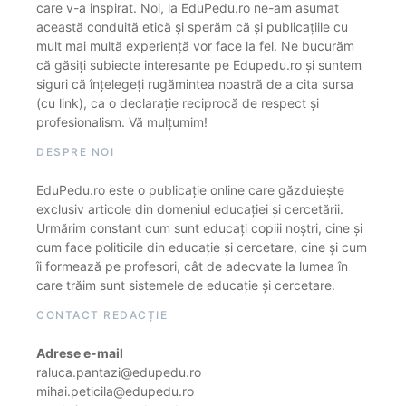
care v-a inspirat. Noi, la EduPedu.ro ne-am asumat
această conduită etică și sperăm că și publicațiile cu
mult mai multă experiență vor face la fel. Ne bucurăm
că găsiți subiecte interesante pe Edupedu.ro și suntem
siguri că înțelegeți rugămintea noastră de a cita sursa
(cu link), ca o declarație reciprocă de respect și
profesionalism. Vă mulțumim!
DESPRE NOI
EduPedu.ro este o publicație online care găzduiește
exclusiv articole din domeniul educației și cercetării.
Urmărim constant cum sunt educați copiii noștri, cine și
cum face politicile din educație și cercetare, cine și cum
îi formează pe profesori, cât de adecvate la lumea în
care trăim sunt sistemele de educație și cercetare.
CONTACT REDACȚIE
Adrese e-mail
raluca.pantazi@edupedu.ro
mihai.peticila@edupedu.ro