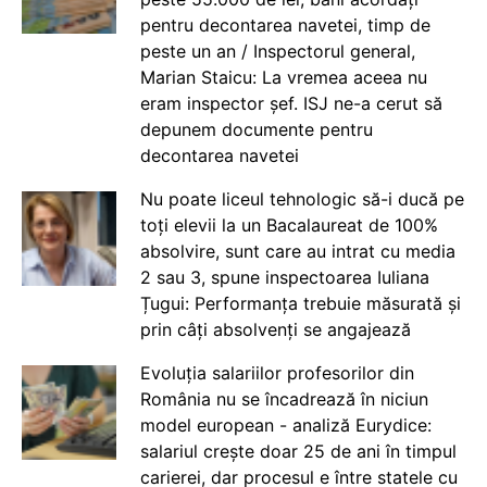
pentru decontarea navetei, timp de
peste un an / Inspectorul general,
Marian Staicu: La vremea aceea nu
eram inspector șef. ISJ ne-a cerut să
depunem documente pentru
decontarea navetei
Nu poate liceul tehnologic să-i ducă pe
toți elevii la un Bacalaureat de 100%
absolvire, sunt care au intrat cu media
2 sau 3, spune inspectoarea Iuliana
Țugui: Performanța trebuie măsurată și
prin câți absolvenți se angajează
Evoluția salariilor profesorilor din
România nu se încadrează în niciun
model european - analiză Eurydice:
salariul crește doar 25 de ani în timpul
carierei, dar procesul e între statele cu