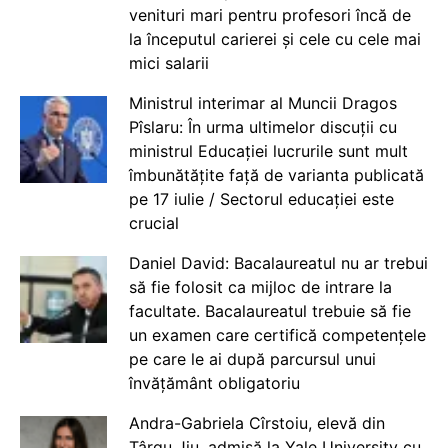
venituri mari pentru profesori încă de
la începutul carierei și cele cu cele mai
mici salarii
Ministrul interimar al Muncii Dragos
Pîslaru: În urma ultimelor discuții cu
ministrul Educației lucrurile sunt mult
îmbunătățite față de varianta publicată
pe 17 iulie / Sectorul educației este
crucial
Daniel David: Bacalaureatul nu ar trebui
să fie folosit ca mijloc de intrare la
facultate. Bacalaureatul trebuie să fie
un examen care certifică competențele
pe care le ai după parcursul unui
învățământ obligatoriu
Andra-Gabriela Cîrstoiu, elevă din
Târgu Jiu, admisă la Yale University cu