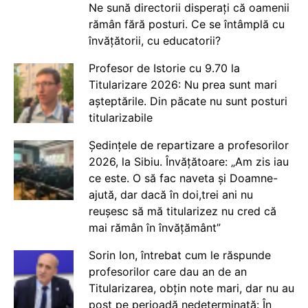
Ne sună directorii disperați că oamenii
rămân fără posturi. Ce se întâmplă cu
învățătorii, cu educatorii?
Profesor de Istorie cu 9.70 la
Titularizare 2026: Nu prea sunt mari
așteptările. Din păcate nu sunt posturi
titularizabile
Ședințele de repartizare a profesorilor
2026, la Sibiu. Învățătoare: „Am zis iau
ce este. O să fac naveta și Doamne-
ajută, dar dacă în doi,trei ani nu
reușesc să mă titularizez nu cred că
mai rămân în învățământ”
Sorin Ion, întrebat cum le răspunde
profesorilor care dau an de an
Titularizarea, obțin note mari, dar nu au
post pe perioadă nedeterminată: În