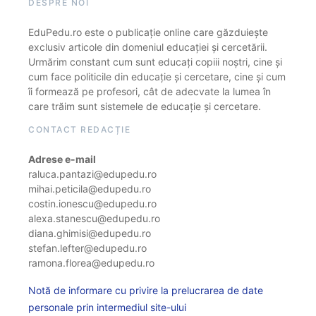
DESPRE NOI
EduPedu.ro este o publicație online care găzduiește
exclusiv articole din domeniul educației și cercetării.
Urmărim constant cum sunt educați copiii noștri, cine și
cum face politicile din educație și cercetare, cine și cum
îi formează pe profesori, cât de adecvate la lumea în
care trăim sunt sistemele de educație și cercetare.
CONTACT REDACȚIE
Adrese e-mail
raluca.pantazi@edupedu.ro
mihai.peticila@edupedu.ro
costin.ionescu@edupedu.ro
alexa.stanescu@edupedu.ro
diana.ghimisi@edupedu.ro
stefan.lefter@edupedu.ro
ramona.florea@edupedu.ro
Notă de informare cu privire la prelucrarea de date
personale prin intermediul site-ului