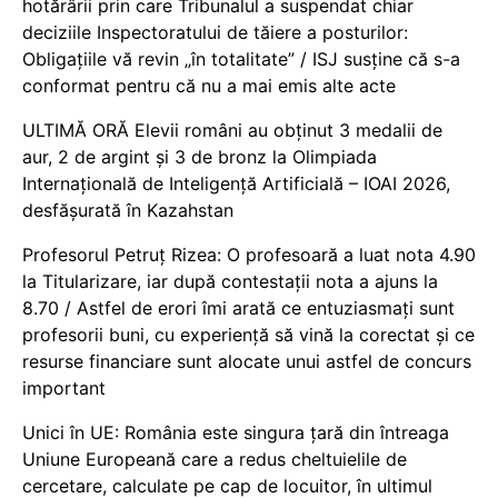
hotărârii prin care Tribunalul a suspendat chiar
deciziile Inspectoratului de tăiere a posturilor:
Obligațiile vă revin „în totalitate” / ISJ susține că s-a
conformat pentru că nu a mai emis alte acte
ULTIMĂ ORĂ Elevii români au obținut 3 medalii de
aur, 2 de argint și 3 de bronz la Olimpiada
Internațională de Inteligență Artificială – IOAI 2026,
desfășurată în Kazahstan
Profesorul Petruț Rizea: O profesoară a luat nota 4.90
la Titularizare, iar după contestații nota a ajuns la
8.70 / Astfel de erori îmi arată ce entuziasmați sunt
profesorii buni, cu experiență să vină la corectat și ce
resurse financiare sunt alocate unui astfel de concurs
important
Unici în UE: România este singura țară din întreaga
Uniune Europeană care a redus cheltuielile de
cercetare, calculate pe cap de locuitor, în ultimul