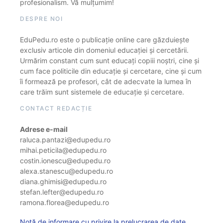
profesionalism. Vă mulțumim!
DESPRE NOI
EduPedu.ro este o publicație online care găzduiește
exclusiv articole din domeniul educației și cercetării.
Urmărim constant cum sunt educați copiii noștri, cine și
cum face politicile din educație și cercetare, cine și cum
îi formează pe profesori, cât de adecvate la lumea în
care trăim sunt sistemele de educație și cercetare.
CONTACT REDACȚIE
Adrese e-mail
raluca.pantazi@edupedu.ro
mihai.peticila@edupedu.ro
costin.ionescu@edupedu.ro
alexa.stanescu@edupedu.ro
diana.ghimisi@edupedu.ro
stefan.lefter@edupedu.ro
ramona.florea@edupedu.ro
Notă de informare cu privire la prelucrarea de date