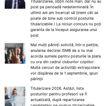
Titularizarea, obțin note mari, dar nu au
post pe perioadă nedeterminată: În
ultimii ani am încercat să ținem cât se
poate de bine sub control posturile
titularizabile / La niciun concurs nu poți
garanta de la început asigurarea unui
post
Mai mulți părinți solicită, într-o petiție,
anularea deciziei ISMB de a nu mai
acorda sumele pentru posturile la plata
cu ora din cadrul cluburilor copiilor:
Multe cercuri de activități extrașcolare
vor dispărea de la 1 septembrie, spun
părinții
Titularizare 2026. Astăzi, lista
posturilor pentru profesori va fi
actualizată, după repartizarea
candidaților pe posturi titularizabile