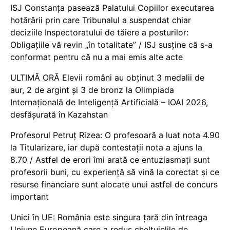
ISJ Constanța pasează Palatului Copiilor executarea
hotărârii prin care Tribunalul a suspendat chiar
deciziile Inspectoratului de tăiere a posturilor:
Obligațiile vă revin „în totalitate” / ISJ susține că s-a
conformat pentru că nu a mai emis alte acte
ULTIMĂ ORĂ Elevii români au obținut 3 medalii de
aur, 2 de argint și 3 de bronz la Olimpiada
Internațională de Inteligență Artificială – IOAI 2026,
desfășurată în Kazahstan
Profesorul Petruț Rizea: O profesoară a luat nota 4.90
la Titularizare, iar după contestații nota a ajuns la
8.70 / Astfel de erori îmi arată ce entuziasmați sunt
profesorii buni, cu experiență să vină la corectat și ce
resurse financiare sunt alocate unui astfel de concurs
important
Unici în UE: România este singura țară din întreaga
Uniune Europeană care a redus cheltuielile de