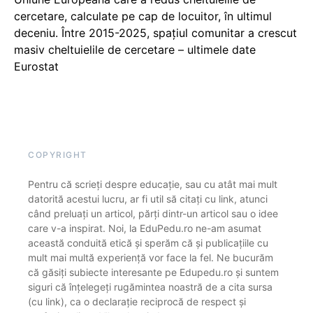
cercetare, calculate pe cap de locuitor, în ultimul
deceniu. Între 2015-2025, spațiul comunitar a crescut
masiv cheltuielile de cercetare – ultimele date
Eurostat
COPYRIGHT
Pentru că scrieți despre educație, sau cu atât mai mult
datorită acestui lucru, ar fi util să citați cu link, atunci
când preluați un articol, părți dintr-un articol sau o idee
care v-a inspirat. Noi, la EduPedu.ro ne-am asumat
această conduită etică și sperăm că și publicațiile cu
mult mai multă experiență vor face la fel. Ne bucurăm
că găsiți subiecte interesante pe Edupedu.ro și suntem
siguri că înțelegeți rugămintea noastră de a cita sursa
(cu link), ca o declarație reciprocă de respect și