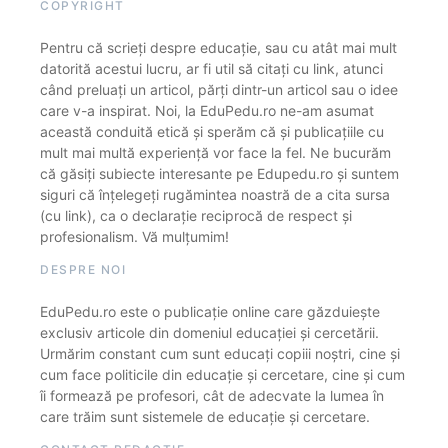
COPYRIGHT
Pentru că scrieți despre educație, sau cu atât mai mult
datorită acestui lucru, ar fi util să citați cu link, atunci
când preluați un articol, părți dintr-un articol sau o idee
care v-a inspirat. Noi, la EduPedu.ro ne-am asumat
această conduită etică și sperăm că și publicațiile cu
mult mai multă experiență vor face la fel. Ne bucurăm
că găsiți subiecte interesante pe Edupedu.ro și suntem
siguri că înțelegeți rugămintea noastră de a cita sursa
(cu link), ca o declarație reciprocă de respect și
profesionalism. Vă mulțumim!
DESPRE NOI
EduPedu.ro este o publicație online care găzduiește
exclusiv articole din domeniul educației și cercetării.
Urmărim constant cum sunt educați copiii noștri, cine și
cum face politicile din educație și cercetare, cine și cum
îi formează pe profesori, cât de adecvate la lumea în
care trăim sunt sistemele de educație și cercetare.