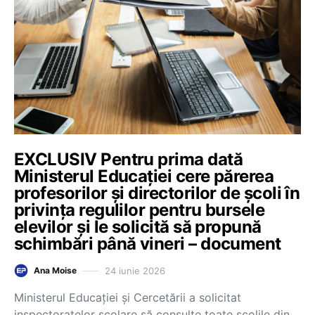
EXCLUSIV Pentru prima dată
Ministerul Educației cere părerea
profesorilor și directorilor de școli în
privința regulilor pentru bursele
elevilor și le solicită să propună
schimbări până vineri – document
24 iunie 2026
Ana Moise
Ministerul Educației și Cercetării a solicitat
inspectoratelor școlare să consulte toate școlile din