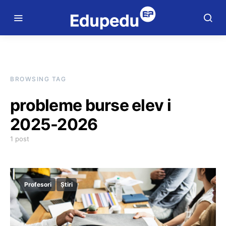
BROWSING TAG
probleme burse elev i
2025-2026
1 post
Profesori
Știri