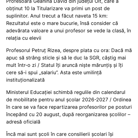
Profesoara Geanina David din județul Olt, care a
obținut 10 la Titularizare va primi un post de
suplinitor. Anul trecut a făcut naveta 15 km:
Rezultatul este o mare bucurie, însă consider că
adevărata valoare a unui profesor se vede la clasă, în
relația cu elevii
Profesorul Petruț Rizea, despre plata cu ora: Dacă mă
apuc să strâng sticle și să le duc la SGR, câștig mai
mult într-o zi / Statul îți aruncă niște mărunțiș și îți
cere să-i spui „salariu”. Asta este umilință
instituționalizată
Ministerul Educației schimbă regulile din calendarul
de mobilitate pentru anul școlar 2026-2027 / Ordinea
în care se va face repartizarea profesorilor pe posturi
începând cu 20 august, după reorganizarea școlilor –
adresă oficială
Încă mai sunt școli în care consilierii școlari își