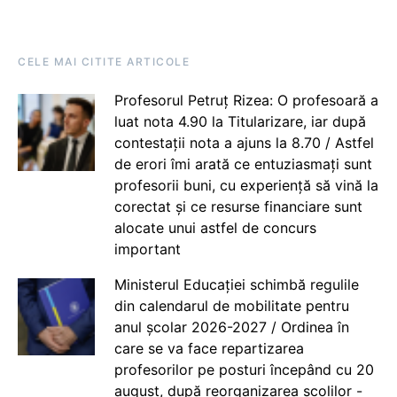
CELE MAI CITITE ARTICOLE
Profesorul Petruț Rizea: O profesoară a
luat nota 4.90 la Titularizare, iar după
contestații nota a ajuns la 8.70 / Astfel
de erori îmi arată ce entuziasmați sunt
profesorii buni, cu experiență să vină la
corectat și ce resurse financiare sunt
alocate unui astfel de concurs
important
Ministerul Educației schimbă regulile
din calendarul de mobilitate pentru
anul școlar 2026-2027 / Ordinea în
care se va face repartizarea
profesorilor pe posturi începând cu 20
august, după reorganizarea școlilor -