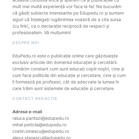
mult mai multă experiență vor face la fel. Ne bucurăm
că găsiți subiecte interesante pe Edupedu.ro și suntem
siguri că înțelegeți rugămintea noastră de a cita sursa
(cu link), ca o declarație reciprocă de respect și
profesionalism. Vă mulțumim!
DESPRE NOI
EduPedu.ro este o publicație online care găzduiește
exclusiv articole din domeniul educației și cercetării.
Urmărim constant cum sunt educați copiii noștri, cine și
cum face politicile din educație și cercetare, cine și cum
îi formează pe profesori, cât de adecvate la lumea în
care trăim sunt sistemele de educație și cercetare.
CONTACT REDACȚIE
Adrese e-mail
raluca.pantazi@edupedu.ro
mihai.peticila@edupedu.ro
costin.ionescu@edupedu.ro
alexa.stanescu@edupedu.ro