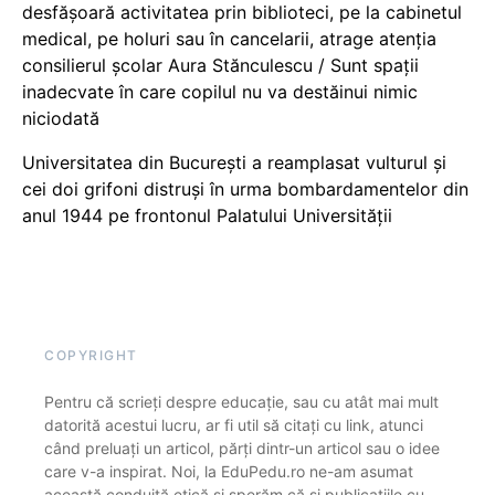
desfășoară activitatea prin biblioteci, pe la cabinetul
medical, pe holuri sau în cancelarii, atrage atenția
consilierul școlar Aura Stănculescu / Sunt spații
inadecvate în care copilul nu va destăinui nimic
niciodată
Universitatea din București a reamplasat vulturul și
cei doi grifoni distruși în urma bombardamentelor din
anul 1944 pe frontonul Palatului Universității
COPYRIGHT
Pentru că scrieți despre educație, sau cu atât mai mult
datorită acestui lucru, ar fi util să citați cu link, atunci
când preluați un articol, părți dintr-un articol sau o idee
care v-a inspirat. Noi, la EduPedu.ro ne-am asumat
această conduită etică și sperăm că și publicațiile cu