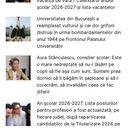
vacanța de vară / Calendarul anului
școlar 2026-2027 și lista vacanțelor
Universitatea din București a
reamplasat vulturul și cei doi grifoni
distruși în urma bombardamentelor din
anul 1944 pe frontonul Palatului
Universității
Aura Stănculescu, consilier școlar: Este
o mare nedreptate să nu-i lăsăm pe
copii să fie așa cum sunt. Suntem prea
dornici să îi băgăm în șabloane și să-i
corectăm, să invalidăm ceea ce fac
diferit
An școlar 2026-2027. Lista posturilor
pentru profesori a fost actualizată, pe
fiecare județ, după repartizarea
candidaților de la Titularizare 2026 pe