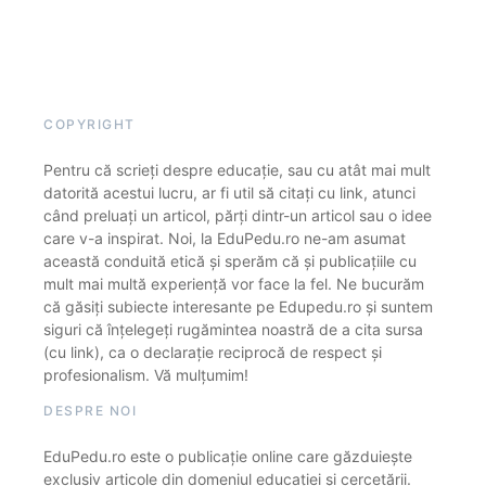
COPYRIGHT
Pentru că scrieți despre educație, sau cu atât mai mult
datorită acestui lucru, ar fi util să citați cu link, atunci
când preluați un articol, părți dintr-un articol sau o idee
care v-a inspirat. Noi, la EduPedu.ro ne-am asumat
această conduită etică și sperăm că și publicațiile cu
mult mai multă experiență vor face la fel. Ne bucurăm
că găsiți subiecte interesante pe Edupedu.ro și suntem
siguri că înțelegeți rugămintea noastră de a cita sursa
(cu link), ca o declarație reciprocă de respect și
profesionalism. Vă mulțumim!
DESPRE NOI
EduPedu.ro este o publicație online care găzduiește
exclusiv articole din domeniul educației și cercetării.