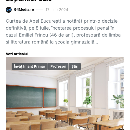
17 iulie 2024
G4Media.ro
Curtea de Apel București a hotărât printr-o decizie
definitivă, pe 8 iulie, încetarea procesului penal în
cazul Emiliei Frîncu (46 de ani), profesoară de limba
și literatura română la școala gimnazială…
Vezi articolul
Învățământ Primar
Profesori
Știri