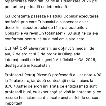
repartizarea candidaților de la Titularizare 2026 pe
posturi pe perioadă nedeterminată
ISJ Constanța pasează Palatului Copiilor executarea
hotărârii prin care Tribunalul a suspendat chiar
deciziile Inspectoratului de tăiere a posturilor:
Obligațiile vă revin „în totalitate” / ISJ susține că s-a
conformat pentru că nu a mai emis alte acte
ULTIMĂ ORĂ Elevii români au obținut 3 medalii de
aur, 2 de argint și 3 de bronz la Olimpiada
Internațională de Inteligență Artificială – IOAI 2026,
desfășurată în Kazahstan
Profesorul Petruț Rizea: O profesoară a luat nota 4.90
la Titularizare, iar după contestații nota a ajuns la
8.70 / Astfel de erori îmi arată ce entuziasmați sunt
profesorii buni, cu experiență să vină la corectat și ce
resurse financiare sunt alocate unui astfel de concurs
important