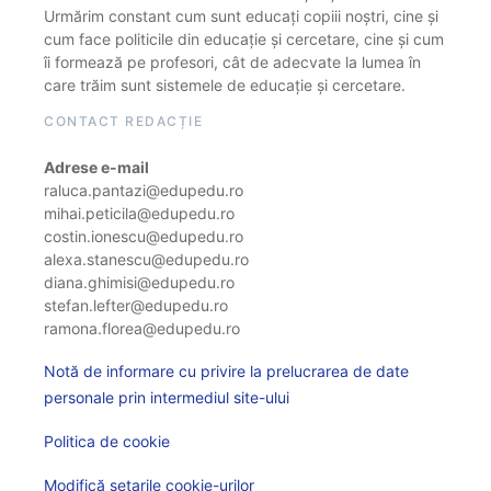
Urmărim constant cum sunt educați copiii noștri, cine și
cum face politicile din educație și cercetare, cine și cum
îi formează pe profesori, cât de adecvate la lumea în
care trăim sunt sistemele de educație și cercetare.
CONTACT REDACȚIE
Adrese e-mail
raluca.pantazi@edupedu.ro
mihai.peticila@edupedu.ro
costin.ionescu@edupedu.ro
alexa.stanescu@edupedu.ro
diana.ghimisi@edupedu.ro
stefan.lefter@edupedu.ro
ramona.florea@edupedu.ro
Notă de informare cu privire la prelucrarea de date
personale prin intermediul site-ului
Politica de cookie
Modifică setarile cookie-urilor