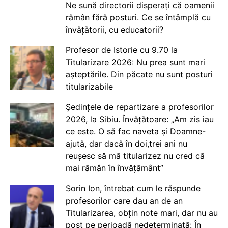
Ne sună directorii disperați că oamenii
rămân fără posturi. Ce se întâmplă cu
învățătorii, cu educatorii?
Profesor de Istorie cu 9.70 la
Titularizare 2026: Nu prea sunt mari
așteptările. Din păcate nu sunt posturi
titularizabile
Ședințele de repartizare a profesorilor
2026, la Sibiu. Învățătoare: „Am zis iau
ce este. O să fac naveta și Doamne-
ajută, dar dacă în doi,trei ani nu
reușesc să mă titularizez nu cred că
mai rămân în învățământ”
Sorin Ion, întrebat cum le răspunde
profesorilor care dau an de an
Titularizarea, obțin note mari, dar nu au
post pe perioadă nedeterminată: În