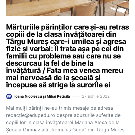
Mărturiile părinților care și-au retras
copiii de la clasa învățătoarei din
Târgu Mureș care-i umilea și agresa
fizic și verbal: Îi trata așa pe cei din
familii cu probleme sau care nu se
descurcau la fel de bine la
învățătură / Fata mea venea mereu
mai nervoasă de la școală și
începuse să strige la surorile ei
27 aprilie 2022
Ioana Nicolescu și Mihai Peticilă
Mai mulți părinți ne-au trimis mesaje pe adresa
redacție@edupedu.ro despre abuzurile suferite de
copiii lor în clasa învățătoarei Mariana Alexa de la
Școala Gimnazială „Romulus Guga” din Târgu Mureș,