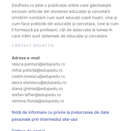
EduPedu.ro este o publicație online care găzduiește
exclusiv articole din domeniul educației și cercetării.
Urmărim constant cum sunt educați copiii noștri, cine și
cum face politicile din educație și cercetare, cine și cum
îi formează pe profesori, cât de adecvate la lumea în
care trăim sunt sistemele de educație și cercetare.
CONTACT REDACȚIE
Adrese e-mail
raluca.pantazi@edupedu.ro
mihai.peticila@edupedu.ro
costin.ionescu@edupedu.ro
alexa.stanescu@edupedu.ro
diana.ghimisi@edupedu.ro
stefan.lefter@edupedu.ro
ramona.florea@edupedu.ro
Notă de informare cu privire la prelucrarea de date
personale prin intermediul site-ului
Politica de cookie