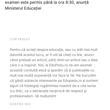
examen este permis până la ora 8:30, anunță
Ministerul Educației
COPYRIGHT
Pentru că scrieți despre educație, sau cu atât mai mult
datorită acestui lucru, ar fi util să citați cu link, atunci
când preluați un articol, părți dintr-un articol sau o idee
care v-a inspirat. Noi, la EduPedu.ro ne-am asumat
această conduită etică și sperăm că și publicațiile cu
mult mai multă experiență vor face la fel. Ne bucurăm
că găsiți subiecte interesante pe Edupedu.ro și suntem
siguri că înțelegeți rugămintea noastră de a cita sursa
(cu link), ca o declarație reciprocă de respect și
profesionalism. Vă mulțumim!
DESPRE NOI