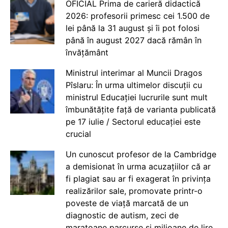
OFICIAL Prima de carieră didactică
2026: profesorii primesc cei 1.500 de
lei până la 31 august și îi pot folosi
până în august 2027 dacă rămân în
învățământ
Ministrul interimar al Muncii Dragos
Pîslaru: În urma ultimelor discuții cu
ministrul Educației lucrurile sunt mult
îmbunătățite față de varianta publicată
pe 17 iulie / Sectorul educației este
crucial
Un cunoscut profesor de la Cambridge
a demisionat în urma acuzațiilor că ar
fi plagiat sau ar fi exagerat în privința
realizărilor sale, promovate printr-o
poveste de viață marcată de un
diagnostic de autism, zeci de
maratoane parcurse și milioane de lire