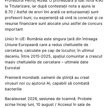
Profesorul Petruț Rizea: O profesoară a luat nota 4.90
la Titularizare, iar după contestații nota a ajuns la
8.70 / Astfel de erori îmi arată ce entuziasmați sunt
profesorii buni, cu experiență să vină la corectat și ce
resurse financiare sunt alocate unui astfel de concurs
important
Unici în UE: România este singura țară din întreaga
Uniune Europeană care a redus cheltuielile de
cercetare, calculate pe cap de locuitor, în ultimul
deceniu. Între 2015-2025, spațiul comunitar a crescut
masiv cheltuielile de cercetare – ultimele date
Eurostat
Premieră mondială: oamenii de știință au creat
virusuri noi cu ajutorul AI, capabili să combată
bacteriile
Bacalaureat 2026, sesiunea de toamnă. Probele
scrise încep luni, 10 august / Accesul în sala de