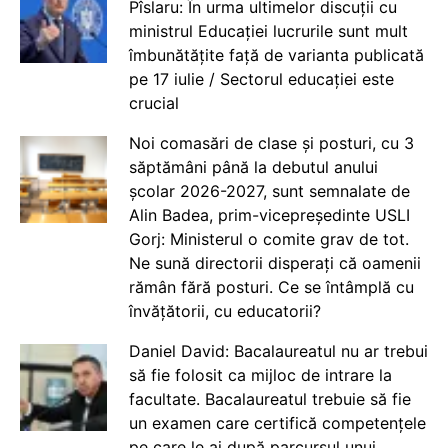
Pîslaru: În urma ultimelor discuții cu
ministrul Educației lucrurile sunt mult
îmbunătățite față de varianta publicată
pe 17 iulie / Sectorul educației este
crucial
Noi comasări de clase și posturi, cu 3
săptămâni până la debutul anului
școlar 2026-2027, sunt semnalate de
Alin Badea, prim-vicepreședinte USLI
Gorj: Ministerul o comite grav de tot.
Ne sună directorii disperați că oamenii
rămân fără posturi. Ce se întâmplă cu
învățătorii, cu educatorii?
Daniel David: Bacalaureatul nu ar trebui
să fie folosit ca mijloc de intrare la
facultate. Bacalaureatul trebuie să fie
un examen care certifică competențele
pe care le ai după parcursul unui