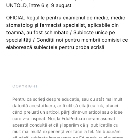
UNTOLD, între 6 și 9 august
OFICIAL Regulile pentru examenul de medic, medic
stomatolog și farmacist specialist, aplicabile din
toamnă, au fost schimbate / Subiecte unice pe
specialități / Condiții noi pentru membrii comisiei ce
elaborează subiectele pentru proba scrisă
COPYRIGHT
Pentru că scrieți despre educație, sau cu atât mai mult
datorită acestui lucru, ar fi util să citați cu link, atunci
când preluați un articol, părți dintr-un articol sau o idee
care v-a inspirat. Noi, la EduPedu.ro ne-am asumat
această conduită etică și sperăm că și publicațiile cu
mult mai multă experiență vor face la fel. Ne bucurăm
că găsiți subiecte interesante pe Edupedu.ro și suntem