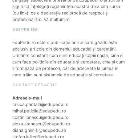
siguri că înțelegeți rugămintea noastră de a cita sursa
(cu link), ca o declarație reciprocă de respect și
profesionalism. Vă mulțumim!
DESPRE NOI
EduPedu.ro este o publicație online care găzduiește
exclusiv articole din domeniul educației și cercetării.
Urmărim constant cum sunt educați copiii noștri, cine și
cum face politicile din educație și cercetare, cine și cum
îi formează pe profesori, cât de adecvate la lumea în
care trăim sunt sistemele de educație și cercetare.
CONTACT REDACȚIE
Adrese e-mail
raluca.pantazi@edupedu.ro
mihai.peticila@edupedu.ro
costin.ionescu@edupedu.ro
alexa.stanescu@edupedu.ro
diana.ghimisi@edupedu.ro
stefan.lefter@edupedu.ro