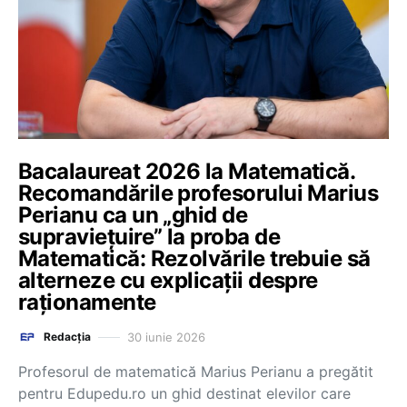
Bacalaureat 2026 la Matematică.
Recomandările profesorului Marius
Perianu ca un „ghid de
supraviețuire” la proba de
Matematică: Rezolvările trebuie să
alterneze cu explicații despre
raționamente
30 iunie 2026
Redacția
Profesorul de matematică Marius Perianu a pregătit
pentru Edupedu.ro un ghid destinat elevilor care