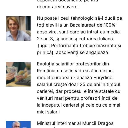
decontarea navetei
Nu poate liceul tehnologic să-i ducă pe
toți elevii la un Bacalaureat de 100%
absolvire, sunt care au intrat cu media
2 sau 3, spune inspectoarea Iuliana
Țugui: Performanța trebuie măsurată și
prin câți absolvenți se angajează
Evoluția salariilor profesorilor din
România nu se încadrează în niciun
model european - analiză Eurydice:
salariul crește doar 25 de ani în timpul
carierei, dar procesul e între statele cu
venituri mari pentru profesori încă de
la începutul carierei și cele cu cele mai
mici salarii
Ministrul interimar al Muncii Dragos