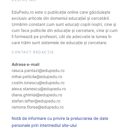
EduPedu.ro este o publicație online care găzduiește
exclusiv articole din domeniul educației și cercetării.
Urmărim constant cum sunt educați copiii noștri, cine și
cum face politicile din educație și cercetare, cine și cum
îi formează pe profesori, cât de adecvate la lumea în
care trăim sunt sistemele de educație și cercetare.
CONTACT REDACȚIE
Adrese e-mail
raluca.pantazi@edupedu.ro
mihai.peticila@edupedu.ro
costin.ionescu@edupedu.ro
alexa.stanescu@edupedu.ro
diana.ghimisi@edupedu.ro
stefan.lefter@edupedu.ro
ramona.florea@edupedu.ro
Notă de informare cu privire la prelucrarea de date
personale prin intermediul site-ului