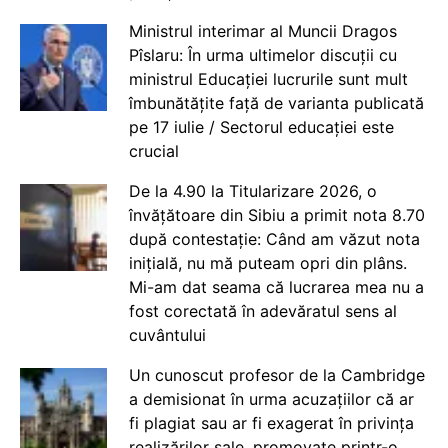
Ministrul interimar al Muncii Dragos
Pîslaru: În urma ultimelor discuții cu
ministrul Educației lucrurile sunt mult
îmbunătățite față de varianta publicată
pe 17 iulie / Sectorul educației este
crucial
De la 4.90 la Titularizare 2026, o
învățătoare din Sibiu a primit nota 8.70
după contestație: Când am văzut nota
inițială, nu mă puteam opri din plâns.
Mi-am dat seama că lucrarea mea nu a
fost corectată în adevăratul sens al
cuvântului
Un cunoscut profesor de la Cambridge
a demisionat în urma acuzațiilor că ar
fi plagiat sau ar fi exagerat în privința
realizărilor sale, promovate printr-o