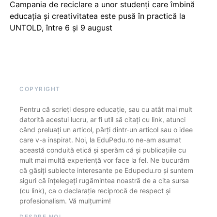
Campania de reciclare a unor studenți care îmbină
educația și creativitatea este pusă în practică la
UNTOLD, între 6 și 9 august
COPYRIGHT
Pentru că scrieți despre educație, sau cu atât mai mult
datorită acestui lucru, ar fi util să citați cu link, atunci
când preluați un articol, părți dintr-un articol sau o idee
care v-a inspirat. Noi, la EduPedu.ro ne-am asumat
această conduită etică și sperăm că și publicațiile cu
mult mai multă experiență vor face la fel. Ne bucurăm
că găsiți subiecte interesante pe Edupedu.ro și suntem
siguri că înțelegeți rugămintea noastră de a cita sursa
(cu link), ca o declarație reciprocă de respect și
profesionalism. Vă mulțumim!
DESPRE NOI