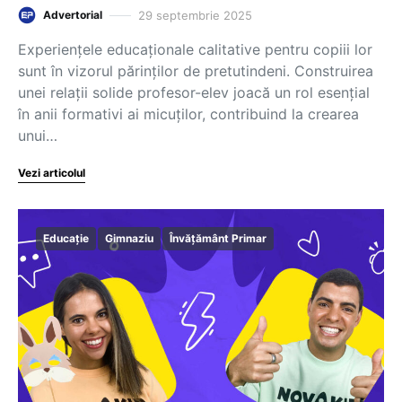
29 septembrie 2025
Advertorial
Experiențele educaționale calitative pentru copiii lor
sunt în vizorul părinților de pretutindeni. Construirea
unei relații solide profesor-elev joacă un rol esențial
în anii formativi ai micuților, contribuind la crearea
unui…
Vezi articolul
Educație
Gimnaziu
Învățământ Primar