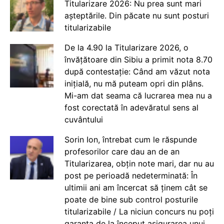
Titularizare 2026: Nu prea sunt mari
așteptările. Din păcate nu sunt posturi
titularizabile
De la 4.90 la Titularizare 2026, o
învățătoare din Sibiu a primit nota 8.70
după contestație: Când am văzut nota
inițială, nu mă puteam opri din plâns.
Mi-am dat seama că lucrarea mea nu a
fost corectată în adevăratul sens al
cuvântului
Sorin Ion, întrebat cum le răspunde
profesorilor care dau an de an
Titularizarea, obțin note mari, dar nu au
post pe perioadă nedeterminată: În
ultimii ani am încercat să ținem cât se
poate de bine sub control posturile
titularizabile / La niciun concurs nu poți
garanta de la început asigurarea unui