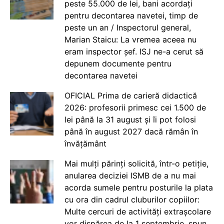
peste 55.000 de lei, bani acordați
pentru decontarea navetei, timp de
peste un an / Inspectorul general,
Marian Staicu: La vremea aceea nu
eram inspector șef. ISJ ne-a cerut să
depunem documente pentru
decontarea navetei
OFICIAL Prima de carieră didactică
2026: profesorii primesc cei 1.500 de
lei până la 31 august și îi pot folosi
până în august 2027 dacă rămân în
învățământ
Mai mulți părinți solicită, într-o petiție,
anularea deciziei ISMB de a nu mai
acorda sumele pentru posturile la plata
cu ora din cadrul cluburilor copiilor:
Multe cercuri de activități extrașcolare
vor dispărea de la 1 septembrie, spun