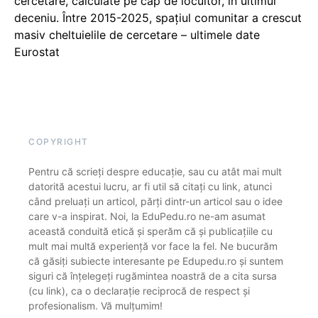
cercetare, calculate pe cap de locuitor, în ultimul
deceniu. Între 2015-2025, spațiul comunitar a crescut
masiv cheltuielile de cercetare – ultimele date
Eurostat
COPYRIGHT
Pentru că scrieți despre educație, sau cu atât mai mult
datorită acestui lucru, ar fi util să citați cu link, atunci
când preluați un articol, părți dintr-un articol sau o idee
care v-a inspirat. Noi, la EduPedu.ro ne-am asumat
această conduită etică și sperăm că și publicațiile cu
mult mai multă experiență vor face la fel. Ne bucurăm
că găsiți subiecte interesante pe Edupedu.ro și suntem
siguri că înțelegeți rugămintea noastră de a cita sursa
(cu link), ca o declarație reciprocă de respect și
profesionalism. Vă mulțumim!