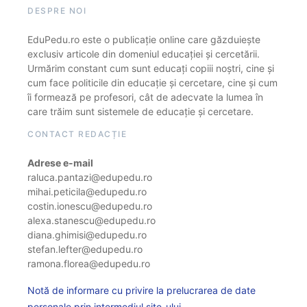
DESPRE NOI
EduPedu.ro este o publicație online care găzduiește
exclusiv articole din domeniul educației și cercetării.
Urmărim constant cum sunt educați copiii noștri, cine și
cum face politicile din educație și cercetare, cine și cum
îi formează pe profesori, cât de adecvate la lumea în
care trăim sunt sistemele de educație și cercetare.
CONTACT REDACȚIE
Adrese e-mail
raluca.pantazi@edupedu.ro
mihai.peticila@edupedu.ro
costin.ionescu@edupedu.ro
alexa.stanescu@edupedu.ro
diana.ghimisi@edupedu.ro
stefan.lefter@edupedu.ro
ramona.florea@edupedu.ro
Notă de informare cu privire la prelucrarea de date
personale prin intermediul site-ului