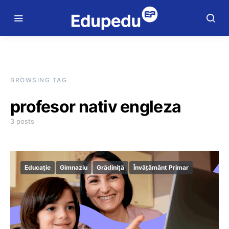
BROWSING TAG
profesor nativ engleza
3 posts
Educație
Gimnaziu
Grădiniță
Învățământ Primar