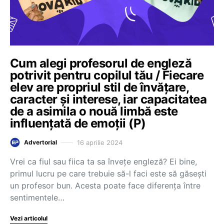
Cum alegi profesorul de engleză
potrivit pentru copilul tău / Fiecare
elev are propriul stil de învățare,
caracter și interese, iar capacitatea
de a asimila o nouă limbă este
influențată de emoții (P)
16 aprilie 2024
Advertorial
Vrei ca fiul sau fiica ta sa învețe engleză? Ei bine,
primul lucru pe care trebuie să-l faci este să găsești
un profesor bun. Acesta poate face diferența între
sentimentele…
Vezi articolul