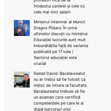
profesori încă de la
începutul carierei și cele cu
cele mai mici salarii
Ministrul interimar al Muncii
Dragos Pîslaru: În urma
ultimelor discuții cu ministrul
Educației lucrurile sunt mult
îmbunătățite față de varianta
publicată pe 17 iulie /
Sectorul educației este
crucial
Daniel David: Bacalaureatul
nu ar trebui să fie folosit ca
mijloc de intrare la facultate.
Bacalaureatul trebuie să fie
un examen care certifică
competențele pe care le ai
după parcursul unui