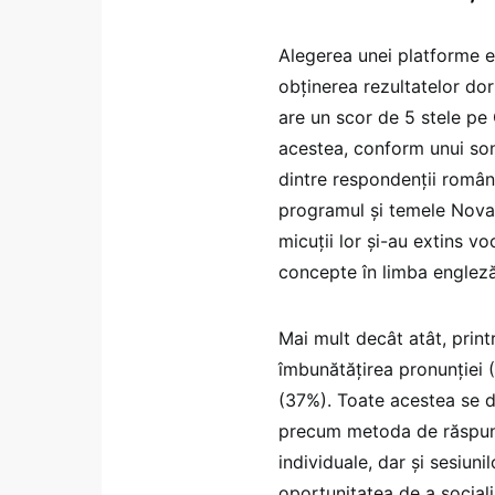
Alegerea unei platforme e
obținerea rezultatelor dor
are un scor de 5 stele pe
acestea, conform unui son
dintre respondenții români
programul și temele Novak
micuții lor și-au extins v
concepte în limba englez
Mai mult decât atât, prin
îmbunătățirea pronunției (
(37%). Toate acestea se d
precum metoda de răspuns f
individuale, dar și sesiun
oportunitatea de a social