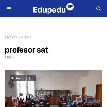
BROWSING TAG
profesor sat
1 post
Profesori
Știri