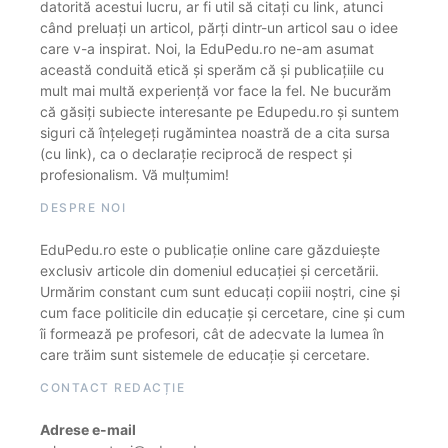
datorită acestui lucru, ar fi util să citați cu link, atunci
când preluați un articol, părți dintr-un articol sau o idee
care v-a inspirat. Noi, la EduPedu.ro ne-am asumat
această conduită etică și sperăm că și publicațiile cu
mult mai multă experiență vor face la fel. Ne bucurăm
că găsiți subiecte interesante pe Edupedu.ro și suntem
siguri că înțelegeți rugămintea noastră de a cita sursa
(cu link), ca o declarație reciprocă de respect și
profesionalism. Vă mulțumim!
DESPRE NOI
EduPedu.ro este o publicație online care găzduiește
exclusiv articole din domeniul educației și cercetării.
Urmărim constant cum sunt educați copiii noștri, cine și
cum face politicile din educație și cercetare, cine și cum
îi formează pe profesori, cât de adecvate la lumea în
care trăim sunt sistemele de educație și cercetare.
CONTACT REDACȚIE
Adrese e-mail