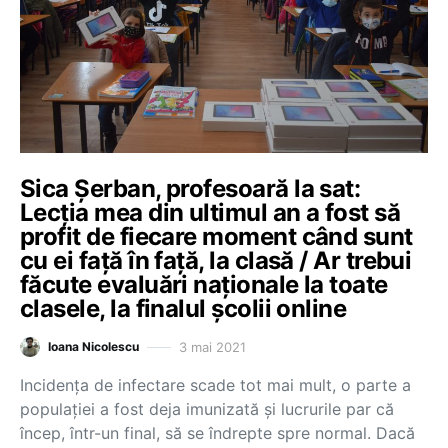
Sica Șerban, profesoară la sat:
Lecția mea din ultimul an a fost să
profit de fiecare moment când sunt
cu ei față în față, la clasă / Ar trebui
făcute evaluări naționale la toate
clasele, la finalul școlii online
3 mai 2021
Ioana Nicolescu
Incidența de infectare scade tot mai mult, o parte a
populației a fost deja imunizată și lucrurile par că
încep, într-un final, să se îndrepte spre normal. Dacă