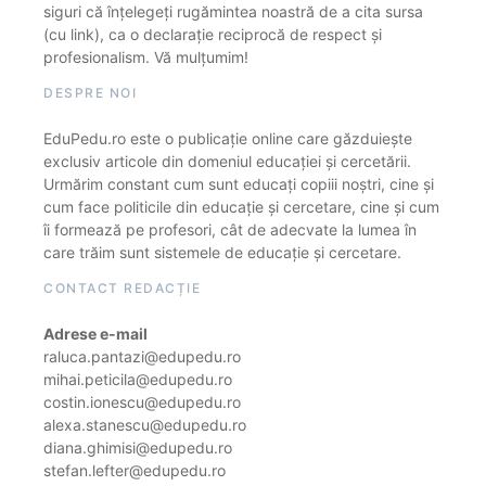
siguri că înțelegeți rugămintea noastră de a cita sursa
(cu link), ca o declarație reciprocă de respect și
profesionalism. Vă mulțumim!
DESPRE NOI
EduPedu.ro este o publicație online care găzduiește
exclusiv articole din domeniul educației și cercetării.
Urmărim constant cum sunt educați copiii noștri, cine și
cum face politicile din educație și cercetare, cine și cum
îi formează pe profesori, cât de adecvate la lumea în
care trăim sunt sistemele de educație și cercetare.
CONTACT REDACȚIE
Adrese e-mail
raluca.pantazi@edupedu.ro
mihai.peticila@edupedu.ro
costin.ionescu@edupedu.ro
alexa.stanescu@edupedu.ro
diana.ghimisi@edupedu.ro
stefan.lefter@edupedu.ro