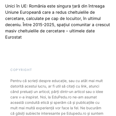
Unici în UE: România este singura țară din întreaga
Uniune Europeană care a redus cheltuielile de
cercetare, calculate pe cap de locuitor, în ultimul
deceniu. Între 2015-2025, spațiul comunitar a crescut
masiv cheltuielile de cercetare – ultimele date
Eurostat
COPYRIGHT
Pentru că scrieți despre educație, sau cu atât mai mult
datorită acestui lucru, ar fi util să citați cu link, atunci
când preluați un articol, părți dintr-un articol sau o idee
care v-a inspirat. Noi, la EduPedu.ro ne-am asumat
această conduită etică și sperăm că și publicațiile cu
mult mai multă experiență vor face la fel. Ne bucurăm
că găsiți subiecte interesante pe Edupedu.ro și suntem