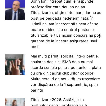
Sorin Ion, întrebat cum le răspunde
profesorilor care dau an de an
Titularizarea, obțin note mari, dar nu au
post pe perioadă nedeterminată: În
ultimii ani am încercat să ținem cât se
poate de bine sub control posturile
titularizabile / La niciun concurs nu poți
garanta de la început asigurarea unui
post
Mai mulți părinți solicită, într-o petiție,
anularea deciziei ISMB de a nu mai
acorda sumele pentru posturile la plata
cu ora din cadrul cluburilor copiilor:
Multe cercuri de activități extrașcolare
vor dispărea de la 1 septembrie, spun
părinții
Titularizare 2026. Astăzi, lista
posturilor pentru profesori va fi