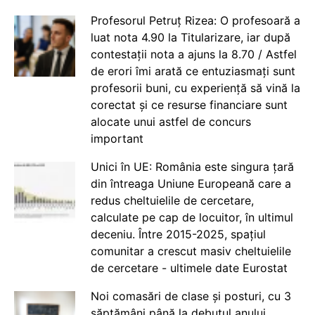
Profesorul Petruț Rizea: O profesoară a
luat nota 4.90 la Titularizare, iar după
contestații nota a ajuns la 8.70 / Astfel
de erori îmi arată ce entuziasmați sunt
profesorii buni, cu experiență să vină la
corectat și ce resurse financiare sunt
alocate unui astfel de concurs
important
Unici în UE: România este singura țară
din întreaga Uniune Europeană care a
redus cheltuielile de cercetare,
calculate pe cap de locuitor, în ultimul
deceniu. Între 2015-2025, spațiul
comunitar a crescut masiv cheltuielile
de cercetare - ultimele date Eurostat
Noi comasări de clase și posturi, cu 3
săptămâni până la debutul anului