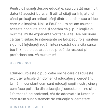
Pentru că scrieți despre educație, sau cu atât mai mult
datorită acestui lucru, ar fi util să citați cu link, atunci
când preluați un articol, părți dintr-un articol sau o idee
care v-a inspirat. Noi, la EduPedu.ro ne-am asumat
această conduită etică și sperăm că și publicațiile cu
mult mai multă experiență vor face la fel. Ne bucurăm
că găsiți subiecte interesante pe Edupedu.ro și suntem
siguri că înțelegeți rugămintea noastră de a cita sursa
(cu link), ca o declarație reciprocă de respect și
profesionalism. Vă mulțumim!
DESPRE NOI
EduPedu.ro este o publicație online care găzduiește
exclusiv articole din domeniul educației și cercetării.
Urmărim constant cum sunt educați copiii noștri, cine și
cum face politicile din educație și cercetare, cine și cum
îi formează pe profesori, cât de adecvate la lumea în
care trăim sunt sistemele de educație și cercetare.
CONTACT REDACȚIE