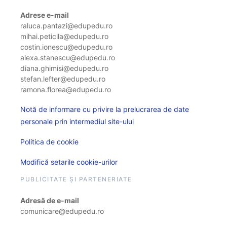
Adrese e-mail
raluca.pantazi@edupedu.ro
mihai.peticila@edupedu.ro
costin.ionescu@edupedu.ro
alexa.stanescu@edupedu.ro
diana.ghimisi@edupedu.ro
stefan.lefter@edupedu.ro
ramona.florea@edupedu.ro
Notă de informare cu privire la prelucrarea de date
personale prin intermediul site-ului
Politica de cookie
Modifică setarile cookie-urilor
PUBLICITATE ȘI PARTENERIATE
Adresă de e-mail
comunicare@edupedu.ro