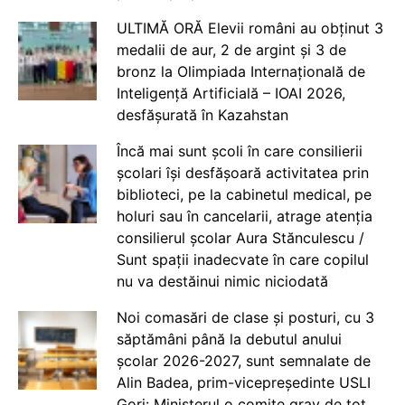
ULTIMĂ ORĂ Elevii români au obținut 3
medalii de aur, 2 de argint și 3 de
bronz la Olimpiada Internațională de
Inteligență Artificială – IOAI 2026,
desfășurată în Kazahstan
Încă mai sunt școli în care consilierii
școlari își desfășoară activitatea prin
biblioteci, pe la cabinetul medical, pe
holuri sau în cancelarii, atrage atenția
consilierul școlar Aura Stănculescu /
Sunt spații inadecvate în care copilul
nu va destăinui nimic niciodată
Noi comasări de clase și posturi, cu 3
săptămâni până la debutul anului
școlar 2026-2027, sunt semnalate de
Alin Badea, prim-vicepreședinte USLI
Gorj: Ministerul o comite grav de tot.