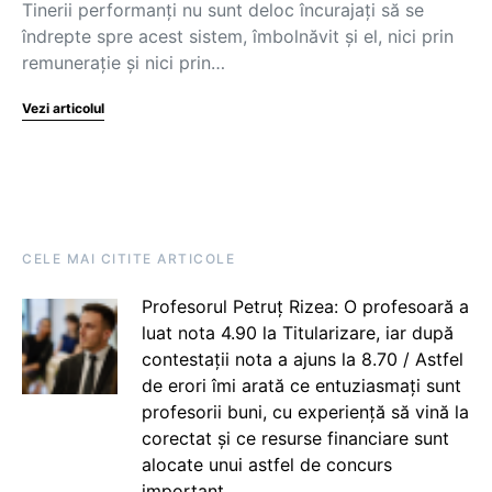
Tinerii performanţi nu sunt deloc încurajaţi să se
îndrepte spre acest sistem, îmbolnăvit şi el, nici prin
remuneraţie şi nici prin…
Vezi articolul
CELE MAI CITITE ARTICOLE
Profesorul Petruț Rizea: O profesoară a
luat nota 4.90 la Titularizare, iar după
contestații nota a ajuns la 8.70 / Astfel
de erori îmi arată ce entuziasmați sunt
profesorii buni, cu experiență să vină la
corectat și ce resurse financiare sunt
alocate unui astfel de concurs
important