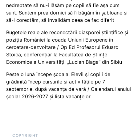
nedreptate să nu-i lăsăm pe copii să fie așa cum
sunt. Suntem prea dornici să îi băgăm în șabloane și
să-i corectăm, să invalidăm ceea ce fac diferit
Bugetele reale ale reconectării diasporei științifice și
poziția României la coada Uniunii Europene în
cercetare-dezvoltare / Op Ed Profesorul Eduard
Stoica, conferențiar la Facultatea de Științe
Economice a Universității „Lucian Blaga” din Sibiu
Peste o lună începe școala. Elevii și copiii de
grădiniță încep cursurile și activitățile pe 7
septembrie, după vacanța de vară / Calendarul anului
școlar 2026-2027 și lista vacanțelor
COPYRIGHT