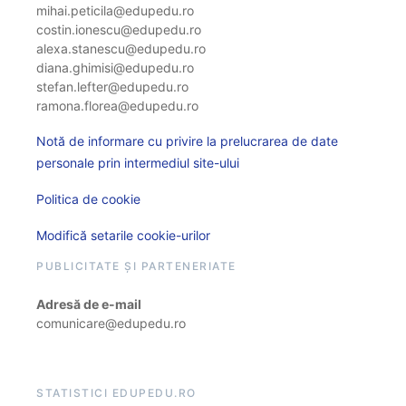
mihai.peticila@edupedu.ro
costin.ionescu@edupedu.ro
alexa.stanescu@edupedu.ro
diana.ghimisi@edupedu.ro
stefan.lefter@edupedu.ro
ramona.florea@edupedu.ro
Notă de informare cu privire la prelucrarea de date
personale prin intermediul site-ului
Politica de cookie
Modifică setarile cookie-urilor
PUBLICITATE ȘI PARTENERIATE
Adresă de e-mail
comunicare@edupedu.ro
STATISTICI EDUPEDU.RO