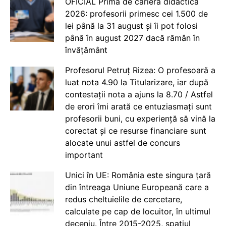
OFICIAL Prima de carieră didactică
2026: profesorii primesc cei 1.500 de
lei până la 31 august și îi pot folosi
până în august 2027 dacă rămân în
învățământ
Profesorul Petruț Rizea: O profesoară a
luat nota 4.90 la Titularizare, iar după
contestații nota a ajuns la 8.70 / Astfel
de erori îmi arată ce entuziasmați sunt
profesorii buni, cu experiență să vină la
corectat și ce resurse financiare sunt
alocate unui astfel de concurs
important
Unici în UE: România este singura țară
din întreaga Uniune Europeană care a
redus cheltuielile de cercetare,
calculate pe cap de locuitor, în ultimul
deceniu. Între 2015-2025, spațiul