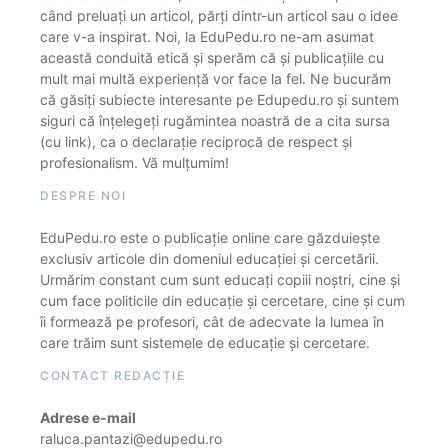
când preluați un articol, părți dintr-un articol sau o idee
care v-a inspirat. Noi, la EduPedu.ro ne-am asumat
această conduită etică și sperăm că și publicațiile cu
mult mai multă experiență vor face la fel. Ne bucurăm
că găsiți subiecte interesante pe Edupedu.ro și suntem
siguri că înțelegeți rugămintea noastră de a cita sursa
(cu link), ca o declarație reciprocă de respect și
profesionalism. Vă mulțumim!
DESPRE NOI
EduPedu.ro este o publicație online care găzduiește
exclusiv articole din domeniul educației și cercetării.
Urmărim constant cum sunt educați copiii noștri, cine și
cum face politicile din educație și cercetare, cine și cum
îi formează pe profesori, cât de adecvate la lumea în
care trăim sunt sistemele de educație și cercetare.
CONTACT REDACȚIE
Adrese e-mail
raluca.pantazi@edupedu.ro