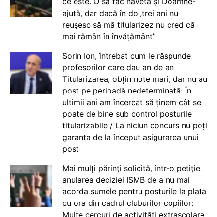
ce este. O să fac naveta și Doamne-
ajută, dar dacă în doi,trei ani nu
reușesc să mă titularizez nu cred că
mai rămân în învățământ”
Sorin Ion, întrebat cum le răspunde
profesorilor care dau an de an
Titularizarea, obțin note mari, dar nu au
post pe perioadă nedeterminată: În
ultimii ani am încercat să ținem cât se
poate de bine sub control posturile
titularizabile / La niciun concurs nu poți
garanta de la început asigurarea unui
post
Mai mulți părinți solicită, într-o petiție,
anularea deciziei ISMB de a nu mai
acorda sumele pentru posturile la plata
cu ora din cadrul cluburilor copiilor:
Multe cercuri de activități extrașcolare