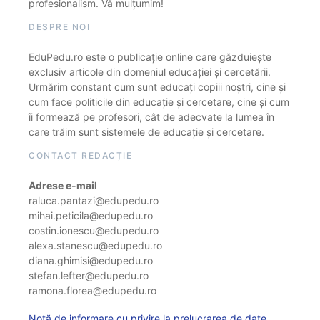
profesionalism. Vă mulțumim!
DESPRE NOI
EduPedu.ro este o publicație online care găzduiește
exclusiv articole din domeniul educației și cercetării.
Urmărim constant cum sunt educați copiii noștri, cine și
cum face politicile din educație și cercetare, cine și cum
îi formează pe profesori, cât de adecvate la lumea în
care trăim sunt sistemele de educație și cercetare.
CONTACT REDACȚIE
Adrese e-mail
raluca.pantazi@edupedu.ro
mihai.peticila@edupedu.ro
costin.ionescu@edupedu.ro
alexa.stanescu@edupedu.ro
diana.ghimisi@edupedu.ro
stefan.lefter@edupedu.ro
ramona.florea@edupedu.ro
Notă de informare cu privire la prelucrarea de date