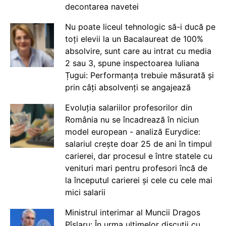
decontarea navetei
Nu poate liceul tehnologic să-i ducă pe
toți elevii la un Bacalaureat de 100%
absolvire, sunt care au intrat cu media
2 sau 3, spune inspectoarea Iuliana
Țugui: Performanța trebuie măsurată și
prin câți absolvenți se angajează
Evoluția salariilor profesorilor din
România nu se încadrează în niciun
model european - analiză Eurydice:
salariul crește doar 25 de ani în timpul
carierei, dar procesul e între statele cu
venituri mari pentru profesori încă de
la începutul carierei și cele cu cele mai
mici salarii
Ministrul interimar al Muncii Dragos
Pîslaru: În urma ultimelor discuții cu