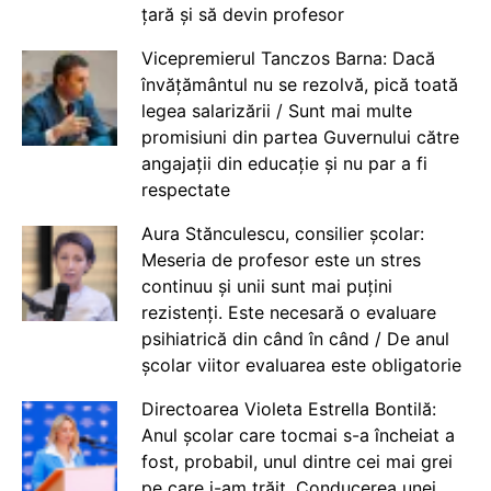
țară și să devin profesor
Vicepremierul Tanczos Barna: Dacă
învățământul nu se rezolvă, pică toată
legea salarizării / Sunt mai multe
promisiuni din partea Guvernului către
angajații din educație și nu par a fi
respectate
Aura Stănculescu, consilier școlar:
Meseria de profesor este un stres
continuu și unii sunt mai puțini
rezistenți. Este necesară o evaluare
psihiatrică din când în când / De anul
școlar viitor evaluarea este obligatorie
Directoarea Violeta Estrella Bontilă:
Anul școlar care tocmai s-a încheiat a
fost, probabil, unul dintre cei mai grei
pe care i-am trăit. Conducerea unei