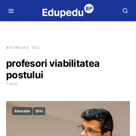
BROWSING TAG
profesori viabilitatea
postului
1 post
Educație
Știri