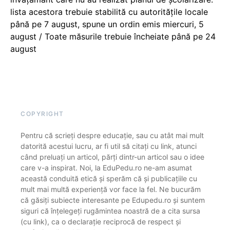
lista acestora trebuie stabilită cu autoritățile locale
până pe 7 august, spune un ordin emis miercuri, 5
august / Toate măsurile trebuie încheiate până pe 24
august
COPYRIGHT
Pentru că scrieți despre educație, sau cu atât mai mult
datorită acestui lucru, ar fi util să citați cu link, atunci
când preluați un articol, părți dintr-un articol sau o idee
care v-a inspirat. Noi, la EduPedu.ro ne-am asumat
această conduită etică și sperăm că și publicațiile cu
mult mai multă experiență vor face la fel. Ne bucurăm
că găsiți subiecte interesante pe Edupedu.ro și suntem
siguri că înțelegeți rugămintea noastră de a cita sursa
(cu link), ca o declarație reciprocă de respect și