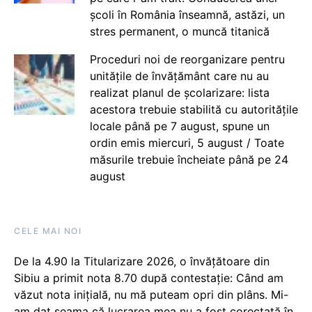
școli în România înseamnă, astăzi, un
stres permanent, o muncă titanică
Proceduri noi de reorganizare pentru
unitățile de învățământ care nu au
realizat planul de școlarizare: lista
acestora trebuie stabilită cu autoritățile
locale până pe 7 august, spune un
ordin emis miercuri, 5 august / Toate
măsurile trebuie încheiate până pe 24
august
CELE MAI NOI
De la 4.90 la Titularizare 2026, o învățătoare din
Sibiu a primit nota 8.70 după contestație: Când am
văzut nota inițială, nu mă puteam opri din plâns. Mi-
am dat seama că lucrarea mea nu a fost corectată în