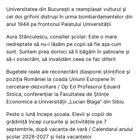
Universitatea din București a reamplasat vulturul și
cei doi grifoni distruși în urma bombardamentelor din
anul 1944 pe frontonul Palatului Universității
Aura Stănculescu, consilier școlar: Este o mare
nedreptate să nu-i lăsăm pe copii să fie așa cum
sunt. Suntem prea dornici să îi băgăm în șabloane și
să-i corectăm, să invalidăm ceea ce fac diferit
Bugetele reale ale reconectării diasporei științifice și
poziția României la coada Uniunii Europene în
cercetare-dezvoltare / Op Ed Profesorul Eduard
Stoica, conferențiar la Facultatea de Științe
Economice a Universității „Lucian Blaga” din Sibiu
Peste o lună începe școala. Elevii și copiii de
grădiniță încep cursurile și activitățile pe 7
septembrie, după vacanța de vară / Calendarul anului
școlar 2026-2027 și lista vacanțelor