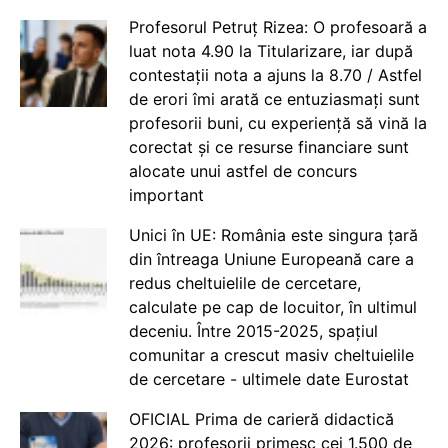
Profesorul Petruț Rizea: O profesoară a
luat nota 4.90 la Titularizare, iar după
contestații nota a ajuns la 8.70 / Astfel
de erori îmi arată ce entuziasmați sunt
profesorii buni, cu experiență să vină la
corectat și ce resurse financiare sunt
alocate unui astfel de concurs
important
Unici în UE: România este singura țară
din întreaga Uniune Europeană care a
redus cheltuielile de cercetare,
calculate pe cap de locuitor, în ultimul
deceniu. Între 2015-2025, spațiul
comunitar a crescut masiv cheltuielile
de cercetare - ultimele date Eurostat
OFICIAL Prima de carieră didactică
2026: profesorii primesc cei 1.500 de