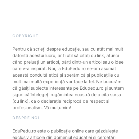
COPYRIGHT
Pentru că scrieți despre educație, sau cu atât mai mult
datorită acestui lucru, ar fi util să citați cu link, atunci
când preluați un articol, părți dintr-un articol sau o idee
care v-a inspirat. Noi, la EduPedu.ro ne-am asumat
această conduită etică și sperăm că și publicațiile cu
mult mai multă experiență vor face la fel. Ne bucurăm
că găsiți subiecte interesante pe Edupedu.ro și suntem
siguri că înțelegeți rugămintea noastră de a cita sursa
(cu link), ca o declarație reciprocă de respect și
profesionalism. Vă mulțumim!
DESPRE NOI
EduPedu.ro este o publicație online care găzduiește
exclusiv articole din domeniul educației și cercetării.