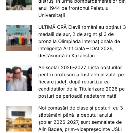
distruși în urma bombardamentelor din
anul 1944 pe frontonul Palatului
Universității
ULTIMĂ ORĂ Elevii români au obținut 3
medalii de aur, 2 de argint și 3 de
bronz la Olimpiada Internațională de
Inteligență Artificială – IOAI 2026,
desfășurată în Kazahstan
An școlar 2026-2027. Lista posturilor
pentru profesori a fost actualizată, pe
fiecare județ, după repartizarea
candidaților de la Titularizare 2026 pe
posturi pe perioadă nedeterminată
Noi comasări de clase și posturi, cu 3
săptămâni până la debutul anului
școlar 2026-2027, sunt semnalate de
Alin Badea, prim-vicepreședinte USLI