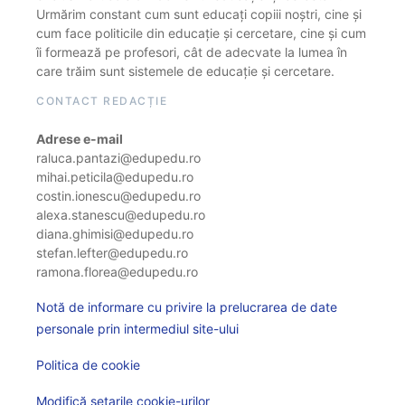
Urmărim constant cum sunt educați copiii noștri, cine și
cum face politicile din educație și cercetare, cine și cum
îi formează pe profesori, cât de adecvate la lumea în
care trăim sunt sistemele de educație și cercetare.
CONTACT REDACȚIE
Adrese e-mail
raluca.pantazi@edupedu.ro
mihai.peticila@edupedu.ro
costin.ionescu@edupedu.ro
alexa.stanescu@edupedu.ro
diana.ghimisi@edupedu.ro
stefan.lefter@edupedu.ro
ramona.florea@edupedu.ro
Notă de informare cu privire la prelucrarea de date
personale prin intermediul site-ului
Politica de cookie
Modifică setarile cookie-urilor