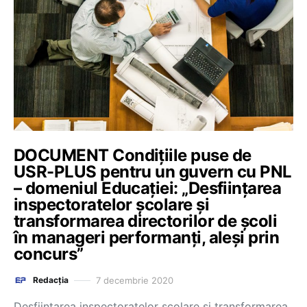
DOCUMENT Condiţiile puse de
USR-PLUS pentru un guvern cu PNL
– domeniul Educației: „Desfiinţarea
inspectoratelor şcolare şi
transformarea directorilor de şcoli
în manageri performanţi, aleşi prin
concurs”
7 decembrie 2020
Redacția
Desfiinţarea inspectoratelor şcolare şi transformarea