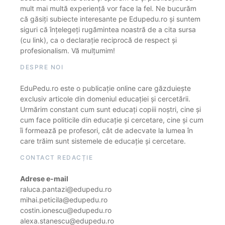
mult mai multă experiență vor face la fel. Ne bucurăm
că găsiți subiecte interesante pe Edupedu.ro și suntem
siguri că înțelegeți rugămintea noastră de a cita sursa
(cu link), ca o declarație reciprocă de respect și
profesionalism. Vă mulțumim!
DESPRE NOI
EduPedu.ro este o publicație online care găzduiește
exclusiv articole din domeniul educației și cercetării.
Urmărim constant cum sunt educați copiii noștri, cine și
cum face politicile din educație și cercetare, cine și cum
îi formează pe profesori, cât de adecvate la lumea în
care trăim sunt sistemele de educație și cercetare.
CONTACT REDACȚIE
Adrese e-mail
raluca.pantazi@edupedu.ro
mihai.peticila@edupedu.ro
costin.ionescu@edupedu.ro
alexa.stanescu@edupedu.ro