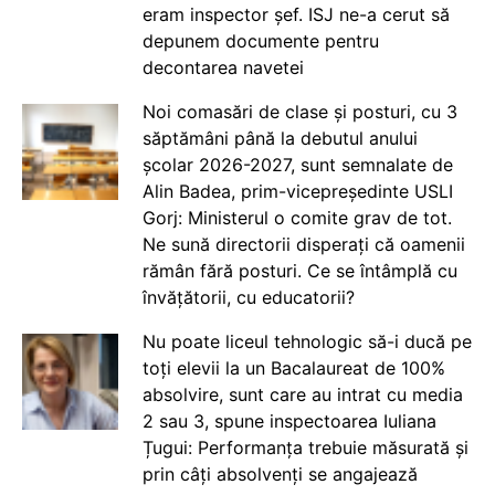
eram inspector șef. ISJ ne-a cerut să
depunem documente pentru
decontarea navetei
Noi comasări de clase și posturi, cu 3
săptămâni până la debutul anului
școlar 2026-2027, sunt semnalate de
Alin Badea, prim-vicepreședinte USLI
Gorj: Ministerul o comite grav de tot.
Ne sună directorii disperați că oamenii
rămân fără posturi. Ce se întâmplă cu
învățătorii, cu educatorii?
Nu poate liceul tehnologic să-i ducă pe
toți elevii la un Bacalaureat de 100%
absolvire, sunt care au intrat cu media
2 sau 3, spune inspectoarea Iuliana
Țugui: Performanța trebuie măsurată și
prin câți absolvenți se angajează