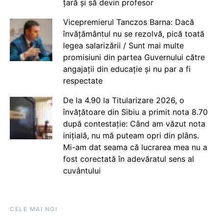
țară și să devin profesor
Vicepremierul Tanczos Barna: Dacă
învățământul nu se rezolvă, pică toată
legea salarizării / Sunt mai multe
promisiuni din partea Guvernului către
angajații din educație și nu par a fi
respectate
De la 4.90 la Titularizare 2026, o
învățătoare din Sibiu a primit nota 8.70
după contestație: Când am văzut nota
inițială, nu mă puteam opri din plâns.
Mi-am dat seama că lucrarea mea nu a
fost corectată în adevăratul sens al
cuvântului
CELE MAI NOI