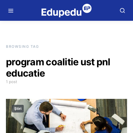
BROWSING TAG
program coalitie ust pnl
educatie
1 post
Știri