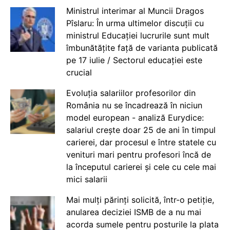
Ministrul interimar al Muncii Dragos
Pîslaru: În urma ultimelor discuții cu
ministrul Educației lucrurile sunt mult
îmbunătățite față de varianta publicată
pe 17 iulie / Sectorul educației este
crucial
Evoluția salariilor profesorilor din
România nu se încadrează în niciun
model european - analiză Eurydice:
salariul crește doar 25 de ani în timpul
carierei, dar procesul e între statele cu
venituri mari pentru profesori încă de
la începutul carierei și cele cu cele mai
mici salarii
Mai mulți părinți solicită, într-o petiție,
anularea deciziei ISMB de a nu mai
acorda sumele pentru posturile la plata