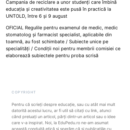
Campania de reciclare a unor studenți care îmbină
educația și creativitatea este pusă în practică la
UNTOLD, între 6 și 9 august
OFICIAL Regulile pentru examenul de medic, medic
stomatolog și farmacist specialist, aplicabile din
toamnă, au fost schimbate / Subiecte unice pe
specialități / Condiții noi pentru membrii comisiei ce
elaborează subiectele pentru proba scrisă
COPYRIGHT
Pentru că scrieți despre educație, sau cu atât mai mult
datorită acestui lucru, ar fi util să citați cu link, atunci
când preluați un articol, părți dintr-un articol sau o idee
care v-a inspirat. Noi, la EduPedu.ro ne-am asumat
această conduită etică și sperăm că și publicațiile cu