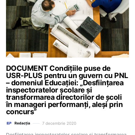
DOCUMENT Condiţiile puse de
USR-PLUS pentru un guvern cu PNL
– domeniul Educației: „Desfiinţarea
inspectoratelor şcolare şi
transformarea directorilor de şcoli
în manageri performanţi, aleşi prin
concurs”
7 decembrie 2020
Redacția
Desfiinţarea inspectoratelor şcolare şi transformarea