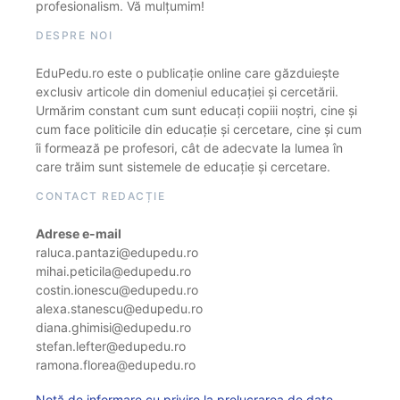
profesionalism. Vă mulțumim!
DESPRE NOI
EduPedu.ro este o publicație online care găzduiește
exclusiv articole din domeniul educației și cercetării.
Urmărim constant cum sunt educați copiii noștri, cine și
cum face politicile din educație și cercetare, cine și cum
îi formează pe profesori, cât de adecvate la lumea în
care trăim sunt sistemele de educație și cercetare.
CONTACT REDACȚIE
Adrese e-mail
raluca.pantazi@edupedu.ro
mihai.peticila@edupedu.ro
costin.ionescu@edupedu.ro
alexa.stanescu@edupedu.ro
diana.ghimisi@edupedu.ro
stefan.lefter@edupedu.ro
ramona.florea@edupedu.ro
Notă de informare cu privire la prelucrarea de date