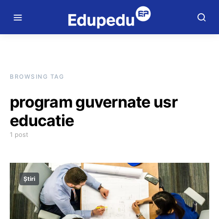
BROWSING TAG
program guvernate usr
educatie
1 post
Știri