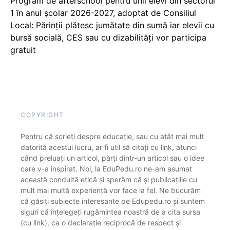
Program de afterschool pentru unii elevi din sectorul
1 în anul școlar 2026-2027, adoptat de Consiliul
Local: Părinții plătesc jumătate din sumă iar elevii cu
bursă socială, CES sau cu dizabilităţi vor participa
gratuit
COPYRIGHT
Pentru că scrieți despre educație, sau cu atât mai mult
datorită acestui lucru, ar fi util să citați cu link, atunci
când preluați un articol, părți dintr-un articol sau o idee
care v-a inspirat. Noi, la EduPedu.ro ne-am asumat
această conduită etică și sperăm că și publicațiile cu
mult mai multă experiență vor face la fel. Ne bucurăm
că găsiți subiecte interesante pe Edupedu.ro și suntem
siguri că înțelegeți rugămintea noastră de a cita sursa
(cu link), ca o declarație reciprocă de respect și