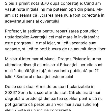
Sibiu a primit nota 8.70 după contestație: Când am
văzut nota inițială, nu mă puteam opri din plâns. Mi-
am dat seama că lucrarea mea nu a fost corectată în
adevăratul sens al cuvântului
Profesor, la ședința pentru repartizarea posturilor
titularizabile: Avantajul cel mai mare în învățământ
este programul, e mai lejer, știi că vacanțele sunt
vacanţe, știi că te poți bucura de un anumit timp liber
Ministrul interimar al Muncii Dragos Pîslaru: În urma
ultimelor discuții cu ministrul Educației lucrurile sunt
mult îmbunătățite față de varianta publicată pe 17
iulie / Sectorul educației este crucial
De ce sunt doar 6 mii de posturi titularizabile în
2026? Sorin Ion, secretar de stat: Cifrele arată mai
degrabă o prudență din partea școlilor pentru că nu
pot garanta că peste un an vor mai avea suficienți
elevi / Este și un joc de concurență