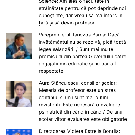
Science: Am ales o facultate în
străinătate pentru că pot deprinde noi
cunoștințe, dar vreau să mă întorc în
țară și să devin profesor
Vicepremierul Tanczos Barna: Dacă
învățământul nu se rezolvă, pică toată
legea salarizării / Sunt mai multe
promisiuni din partea Guvernului către
angajații din educație și nu par a fi
respectate
Aura Stănculescu, consilier școlar:
Meseria de profesor este un stres
continuu și unii sunt mai puțini
rezistenți. Este necesară o evaluare
psihiatrică din când în când / De anul
școlar viitor evaluarea este obligatorie
Directoarea Violeta Estrella Bontilă: