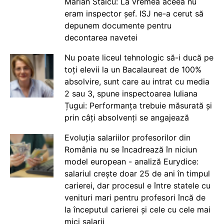
Marian Staicu: La vremea aceea nu
eram inspector șef. ISJ ne-a cerut să
depunem documente pentru
decontarea navetei
Nu poate liceul tehnologic să-i ducă pe
toți elevii la un Bacalaureat de 100%
absolvire, sunt care au intrat cu media
2 sau 3, spune inspectoarea Iuliana
Țugui: Performanța trebuie măsurată și
prin câți absolvenți se angajează
Evoluția salariilor profesorilor din
România nu se încadrează în niciun
model european - analiză Eurydice:
salariul crește doar 25 de ani în timpul
carierei, dar procesul e între statele cu
venituri mari pentru profesori încă de
la începutul carierei și cele cu cele mai
mici salarii