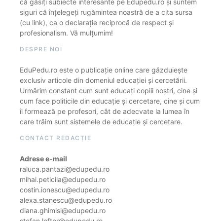
că găsiți subiecte interesante pe Edupedu.ro și suntem
siguri că înțelegeți rugămintea noastră de a cita sursa
(cu link), ca o declarație reciprocă de respect și
profesionalism. Vă mulțumim!
DESPRE NOI
EduPedu.ro este o publicație online care găzduiește
exclusiv articole din domeniul educației și cercetării.
Urmărim constant cum sunt educați copiii noștri, cine și
cum face politicile din educație și cercetare, cine și cum
îi formează pe profesori, cât de adecvate la lumea în
care trăim sunt sistemele de educație și cercetare.
CONTACT REDACȚIE
Adrese e-mail
raluca.pantazi@edupedu.ro
mihai.peticila@edupedu.ro
costin.ionescu@edupedu.ro
alexa.stanescu@edupedu.ro
diana.ghimisi@edupedu.ro
stefan.lefter@edupedu.ro