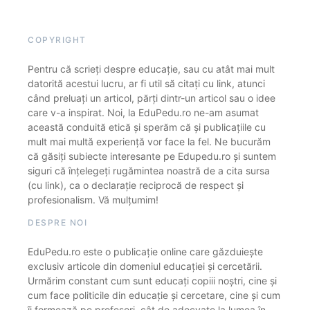
COPYRIGHT
Pentru că scrieți despre educație, sau cu atât mai mult
datorită acestui lucru, ar fi util să citați cu link, atunci
când preluați un articol, părți dintr-un articol sau o idee
care v-a inspirat. Noi, la EduPedu.ro ne-am asumat
această conduită etică și sperăm că și publicațiile cu
mult mai multă experiență vor face la fel. Ne bucurăm
că găsiți subiecte interesante pe Edupedu.ro și suntem
siguri că înțelegeți rugămintea noastră de a cita sursa
(cu link), ca o declarație reciprocă de respect și
profesionalism. Vă mulțumim!
DESPRE NOI
EduPedu.ro este o publicație online care găzduiește
exclusiv articole din domeniul educației și cercetării.
Urmărim constant cum sunt educați copiii noștri, cine și
cum face politicile din educație și cercetare, cine și cum
îi formează pe profesori, cât de adecvate la lumea în