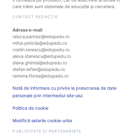
care trăim sunt sistemele de educație și cercetare.
CONTACT REDACȚIE
Adrese e-mail
raluca.pantazi@edupedu.ro
mihai.peticila@edupedu.ro
costin.ionescu@edupedu.ro
alexa.stanescu@edupedu.ro
diana.ghimisi@edupedu.ro
stefan.lefter@edupedu.ro
ramona.florea@edupedu.ro
Notă de informare cu privire la prelucrarea de date
personale prin intermediul site-ului
Politica de cookie
Modifică setarile cookie-urilor
PUBLICITATE ȘI PARTENERIATE