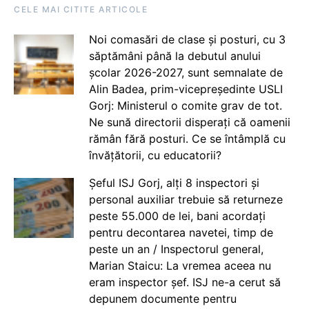
CELE MAI CITITE ARTICOLE
Noi comasări de clase și posturi, cu 3
săptămâni până la debutul anului
școlar 2026-2027, sunt semnalate de
Alin Badea, prim-vicepreședinte USLI
Gorj: Ministerul o comite grav de tot.
Ne sună directorii disperați că oamenii
rămân fără posturi. Ce se întâmplă cu
învățătorii, cu educatorii?
Șeful ISJ Gorj, alți 8 inspectori și
personal auxiliar trebuie să returneze
peste 55.000 de lei, bani acordați
pentru decontarea navetei, timp de
peste un an / Inspectorul general,
Marian Staicu: La vremea aceea nu
eram inspector șef. ISJ ne-a cerut să
depunem documente pentru