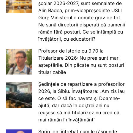
școlar 2026-2027, sunt semnalate de
Alin Badea, prim-vicepreședinte USLI
Gorj: Ministerul o comite grav de tot.
Ne sună directorii disperați că oamenii
rămân fără posturi. Ce se întâmplă cu
învățătorii, cu educatorii?
Profesor de Istorie cu 9.70 la
Titularizare 2026: Nu prea sunt mari
așteptările. Din păcate nu sunt posturi
titularizabile
Ședințele de repartizare a profesorilor
2026, la Sibiu. Învățătoare: „Am zis iau
ce este. O să fac naveta și Doamne-
ajută, dar dacă în doi,trei ani nu
reușesc să mă titularizez nu cred că
mai rămân în învățământ”
Sorin Ion, întrebat cum le răspunde