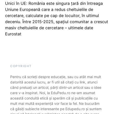
Unici în UE: România este singura țară din întreaga
Uniune Europeană care a redus cheltuielile de
cercetare, calculate pe cap de locuitor, în ultimul
deceniu. Între 2015-2025, spațiul comunitar a crescut
masiv cheltuielile de cercetare – ultimele date
Eurostat
COPYRIGHT
Pentru că scrieți despre educație, sau cu atât mai mult
datorită acestui lucru, ar fi util să citați cu link, atunci
când preluați un articol, părți dintr-un articol sau o idee
care v-a inspirat. Noi, la EduPedu.ro ne-am asumat
această conduită etică și sperăm că și publicațiile cu
mult mai multă experiență vor face la fel. Ne bucurăm
că găsiți subiecte interesante pe Edupedu.ro și suntem