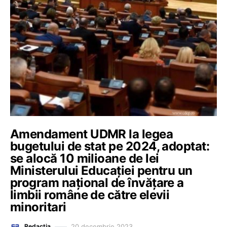
Amendament UDMR la legea
bugetului de stat pe 2024, adoptat:
se alocă 10 milioane de lei
Ministerului Educaţiei pentru un
program naţional de învăţare a
limbii române de către elevii
minoritari
20 decembrie 2023
Redacția