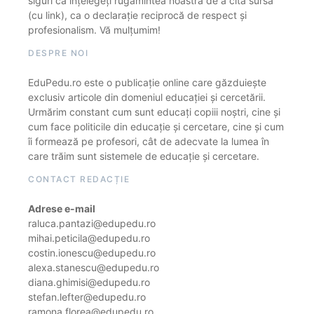
siguri că înțelegeți rugămintea noastră de a cita sursa
(cu link), ca o declarație reciprocă de respect și
profesionalism. Vă mulțumim!
DESPRE NOI
EduPedu.ro este o publicație online care găzduiește
exclusiv articole din domeniul educației și cercetării.
Urmărim constant cum sunt educați copiii noștri, cine și
cum face politicile din educație și cercetare, cine și cum
îi formează pe profesori, cât de adecvate la lumea în
care trăim sunt sistemele de educație și cercetare.
CONTACT REDACȚIE
Adrese e-mail
raluca.pantazi@edupedu.ro
mihai.peticila@edupedu.ro
costin.ionescu@edupedu.ro
alexa.stanescu@edupedu.ro
diana.ghimisi@edupedu.ro
stefan.lefter@edupedu.ro
ramona.florea@edupedu.ro