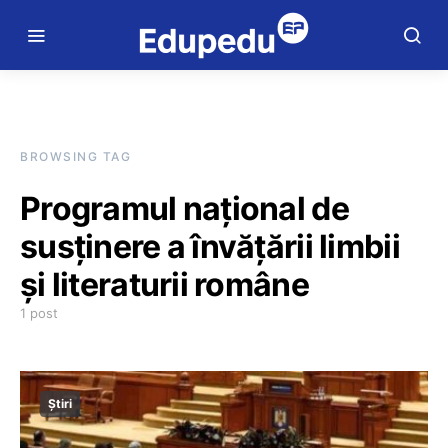
BROWSING TAG
Programul naţional de
susţinere a învăţării limbii
şi literaturii române
1 post
Știri