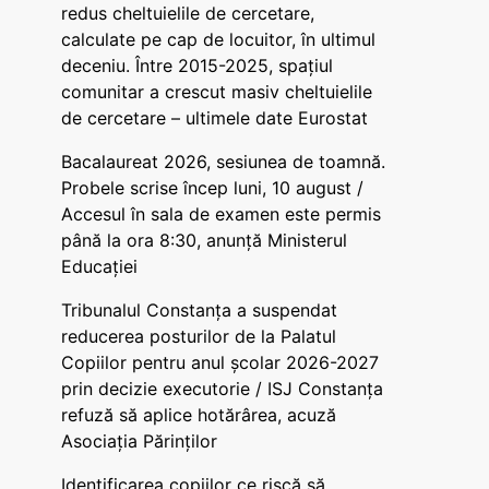
redus cheltuielile de cercetare,
calculate pe cap de locuitor, în ultimul
deceniu. Între 2015-2025, spațiul
comunitar a crescut masiv cheltuielile
de cercetare – ultimele date Eurostat
Bacalaureat 2026, sesiunea de toamnă.
Probele scrise încep luni, 10 august /
Accesul în sala de examen este permis
până la ora 8:30, anunță Ministerul
Educației
Tribunalul Constanța a suspendat
reducerea posturilor de la Palatul
Copiilor pentru anul școlar 2026-2027
prin decizie executorie / ISJ Constanța
refuză să aplice hotărârea, acuză
Asociația Părinților
Identificarea copiilor ce riscă să