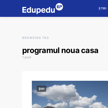
ȘTIRI
BROWSING TAG
programul noua casa
1 post
Știri