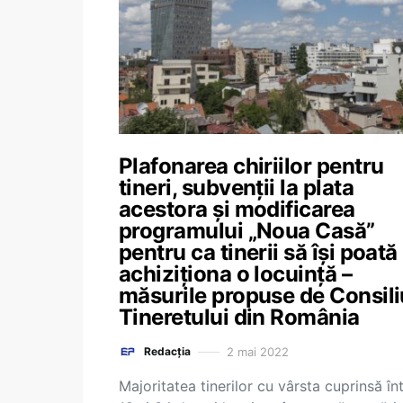
Plafonarea chiriilor pentru
tineri, subvenții la plata
acestora și modificarea
programului „Noua Casă”
pentru ca tinerii să își poată
achiziționa o locuință –
măsurile propuse de Consili
Tineretului din România
2 mai 2022
Redacția
Majoritatea tinerilor cu vârsta cuprinsă în