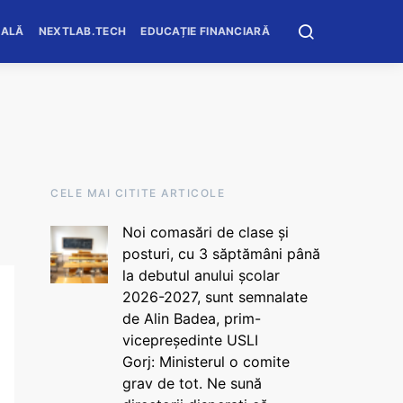
OALĂ
NEXTLAB.TECH
EDUCAȚIE FINANCIARĂ
CELE MAI CITITE ARTICOLE
Noi comasări de clase și
posturi, cu 3 săptămâni până
la debutul anului școlar
2026-2027, sunt semnalate
de Alin Badea, prim-
vicepreședinte USLI
Gorj: Ministerul o comite
grav de tot. Ne sună