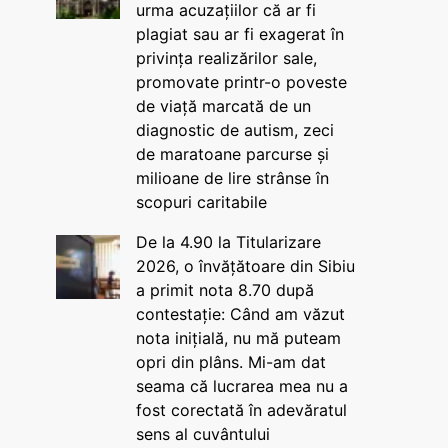
urma acuzațiilor că ar fi
plagiat sau ar fi exagerat în
privința realizărilor sale,
promovate printr-o poveste
de viață marcată de un
diagnostic de autism, zeci
de maratoane parcurse și
milioane de lire strânse în
scopuri caritabile
De la 4.90 la Titularizare
2026, o învățătoare din Sibiu
a primit nota 8.70 după
contestație: Când am văzut
nota inițială, nu mă puteam
opri din plâns. Mi-am dat
seama că lucrarea mea nu a
fost corectată în adevăratul
sens al cuvântului