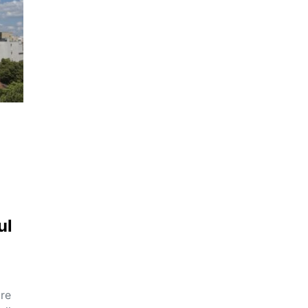
ul
tre