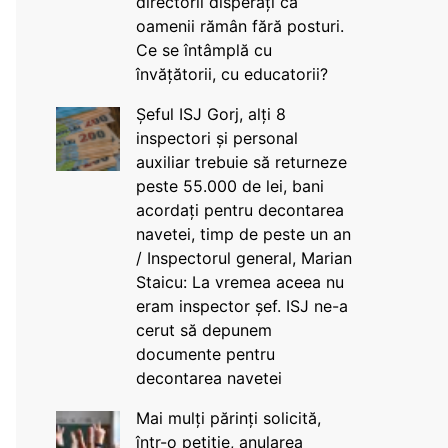
directorii disperați că
oamenii rămân fără posturi.
Ce se întâmplă cu
învățătorii, cu educatorii?
Șeful ISJ Gorj, alți 8
inspectori și personal
auxiliar trebuie să returneze
peste 55.000 de lei, bani
acordați pentru decontarea
navetei, timp de peste un an
/ Inspectorul general, Marian
Staicu: La vremea aceea nu
eram inspector șef. ISJ ne-a
cerut să depunem
documente pentru
decontarea navetei
Mai mulți părinți solicită,
într-o petiție, anularea