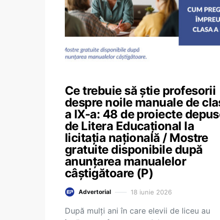
Ce trebuie să știe profesorii
despre noile manuale de cla
a IX-a: 48 de proiecte depu
de Litera Educațional la
licitația națională / Mostre
gratuite disponibile după
anunțarea manualelor
câștigătoare (P)
18 iunie 2026
Advertorial
După mulți ani în care elevii de liceu au