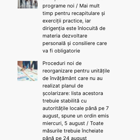
programe noi / Mai mult
timp pentru recapitulare și
exerciții practice, iar
dirigenția este înlocuită de
materia dezvoltare
personală și consiliere care
va fi obligatorie
Proceduri noi de
reorganizare pentru unitățile
de învățământ care nu au
realizat planul de
școlarizare: lista acestora
trebuie stabilită cu
autoritățile locale până pe 7
august, spune un ordin emis
miercuri, 5 august / Toate
măsurile trebuie încheiate
până pe 24 august