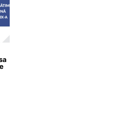
sa
se