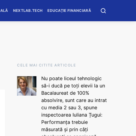
OALĂ
NEXTLAB.TECH
EDUCAȚIE FINANCIARĂ
CELE MAI CITITE ARTICOLE
Nu poate liceul tehnologic
să-i ducă pe toți elevii la un
Bacalaureat de 100%
absolvire, sunt care au intrat
cu media 2 sau 3, spune
inspectoarea Iuliana Țugui:
Performanța trebuie
măsurată și prin câți