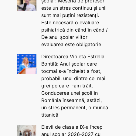
școlar: Meseria de profesor
este un stres continuu și unii
sunt mai puțini rezistenți.
Este necesară o evaluare
psihiatrică din când în când /
De anul școlar viitor
evaluarea este obligatorie
Directoarea Violeta Estrella
Bontilă: Anul școlar care
tocmai s-a încheiat a fost,
probabil, unul dintre cei mai
grei pe care i-am trăit.
Conducerea unei școli în
România înseamnă, astăzi,
un stres permanent, o muncă
titanică
Elevii de clasa a IX-a încep
anul școlar 2026-2027 cu