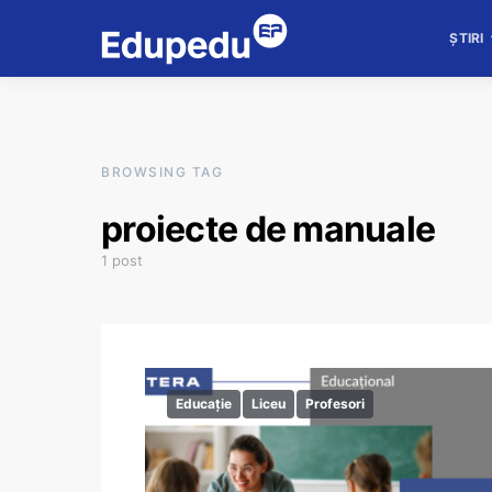
ȘTIRI
BROWSING TAG
proiecte de manuale
1 post
Educație
Liceu
Profesori