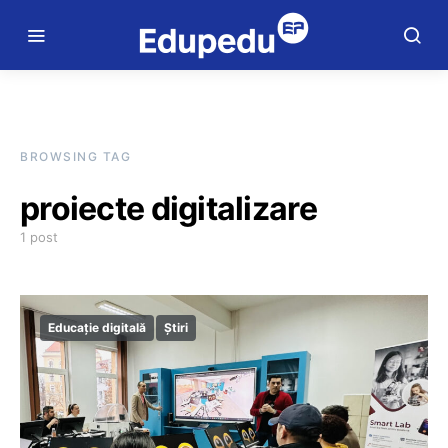
BROWSING TAG
proiecte digitalizare
1 post
Educație digitală
Știri