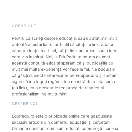
COPYRIGHT
Pentru că scrieți despre educație, sau cu atât mai mult
datorită acestui lucru, ar fi util să citați cu link, atunci
când preluați un articol, părți dintr-un articol sau o idee
care v-a inspirat. Noi, la EduPedu.ro ne-am asumat
această conduită etică și sperăm că și publicațiile cu
mult mai multă experiență vor face la fel. Ne bucurăm
că găsiți subiecte interesante pe Edupedu.ro și suntem
siguri că înțelegeți rugămintea noastră de a cita sursa
(cu link), ca o declarație reciprocă de respect și
profesionalism. Vă mulțumim!
DESPRE NOI
EduPedu.ro este o publicație online care găzduiește
exclusiv articole din domeniul educației și cercetării.
Urmărim constant cum sunt educați copiii noștri, cine și