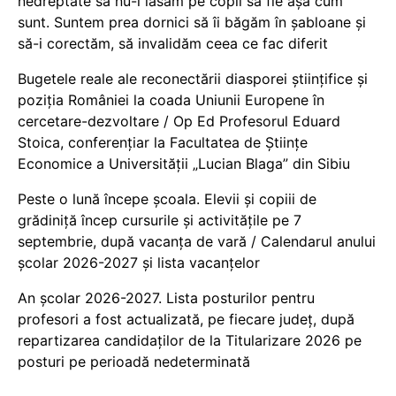
nedreptate să nu-i lăsăm pe copii să fie așa cum
sunt. Suntem prea dornici să îi băgăm în șabloane și
să-i corectăm, să invalidăm ceea ce fac diferit
Bugetele reale ale reconectării diasporei științifice și
poziția României la coada Uniunii Europene în
cercetare-dezvoltare / Op Ed Profesorul Eduard
Stoica, conferențiar la Facultatea de Științe
Economice a Universității „Lucian Blaga” din Sibiu
Peste o lună începe școala. Elevii și copiii de
grădiniță încep cursurile și activitățile pe 7
septembrie, după vacanța de vară / Calendarul anului
școlar 2026-2027 și lista vacanțelor
An școlar 2026-2027. Lista posturilor pentru
profesori a fost actualizată, pe fiecare județ, după
repartizarea candidaților de la Titularizare 2026 pe
posturi pe perioadă nedeterminată