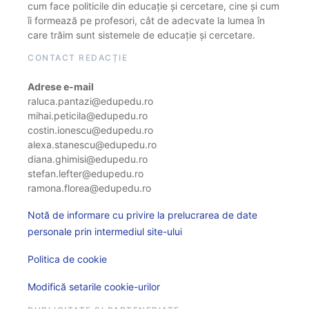
cum face politicile din educație și cercetare, cine și cum
îi formează pe profesori, cât de adecvate la lumea în
care trăim sunt sistemele de educație și cercetare.
CONTACT REDACȚIE
Adrese e-mail
raluca.pantazi@edupedu.ro
mihai.peticila@edupedu.ro
costin.ionescu@edupedu.ro
alexa.stanescu@edupedu.ro
diana.ghimisi@edupedu.ro
stefan.lefter@edupedu.ro
ramona.florea@edupedu.ro
Notă de informare cu privire la prelucrarea de date
personale prin intermediul site-ului
Politica de cookie
Modifică setarile cookie-urilor