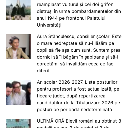
reamplasat vulturul și cei doi grifoni
distruși în urma bombardamentelor din
anul 1944 pe frontonul Palatului
Universității
Aura Stănculescu, consilier școlar: Este
o mare nedreptate să nu-i lăsăm pe
copii să fie așa cum sunt. Suntem prea
dornici să îi băgăm în șabloane și să-i
corectăm, să invalidăm ceea ce fac
diferit
An școlar 2026-2027. Lista posturilor
pentru profesori a fost actualizată, pe
fiecare județ, după repartizarea
candidaților de la Titularizare 2026 pe
posturi pe perioadă nedeterminată
ULTIMĂ ORĂ Elevii români au obținut 3
medalii de aur, 2 de argint și 3 de