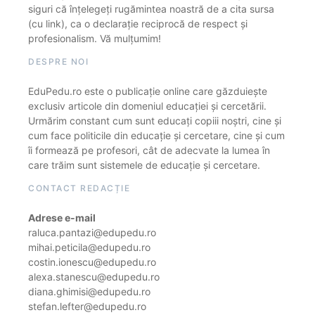
siguri că înțelegeți rugămintea noastră de a cita sursa
(cu link), ca o declarație reciprocă de respect și
profesionalism. Vă mulțumim!
DESPRE NOI
EduPedu.ro este o publicație online care găzduiește
exclusiv articole din domeniul educației și cercetării.
Urmărim constant cum sunt educați copiii noștri, cine și
cum face politicile din educație și cercetare, cine și cum
îi formează pe profesori, cât de adecvate la lumea în
care trăim sunt sistemele de educație și cercetare.
CONTACT REDACȚIE
Adrese e-mail
raluca.pantazi@edupedu.ro
mihai.peticila@edupedu.ro
costin.ionescu@edupedu.ro
alexa.stanescu@edupedu.ro
diana.ghimisi@edupedu.ro
stefan.lefter@edupedu.ro