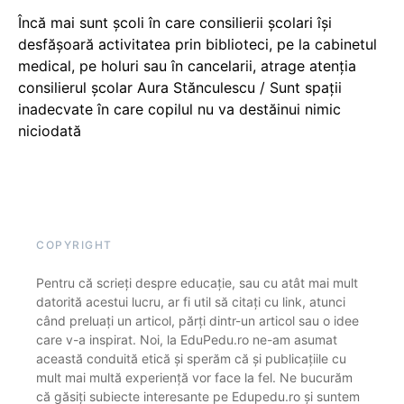
Încă mai sunt școli în care consilierii școlari își
desfășoară activitatea prin biblioteci, pe la cabinetul
medical, pe holuri sau în cancelarii, atrage atenția
consilierul școlar Aura Stănculescu / Sunt spații
inadecvate în care copilul nu va destăinui nimic
niciodată
COPYRIGHT
Pentru că scrieți despre educație, sau cu atât mai mult
datorită acestui lucru, ar fi util să citați cu link, atunci
când preluați un articol, părți dintr-un articol sau o idee
care v-a inspirat. Noi, la EduPedu.ro ne-am asumat
această conduită etică și sperăm că și publicațiile cu
mult mai multă experiență vor face la fel. Ne bucurăm
că găsiți subiecte interesante pe Edupedu.ro și suntem