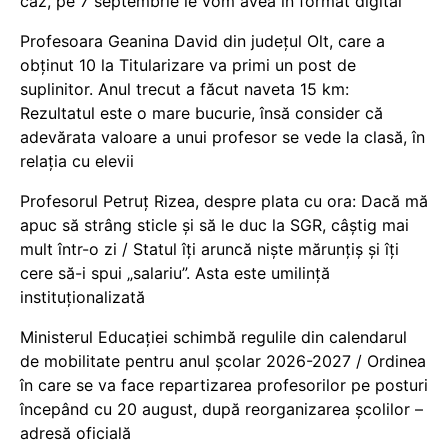
caz, pe 7 septembrie le vom avea în format digital
Profesoara Geanina David din județul Olt, care a
obținut 10 la Titularizare va primi un post de
suplinitor. Anul trecut a făcut naveta 15 km:
Rezultatul este o mare bucurie, însă consider că
adevărata valoare a unui profesor se vede la clasă, în
relația cu elevii
Profesorul Petruț Rizea, despre plata cu ora: Dacă mă
apuc să strâng sticle și să le duc la SGR, câștig mai
mult într-o zi / Statul îți aruncă niște mărunțiș și îți
cere să-i spui „salariu”. Asta este umilință
instituționalizată
Ministerul Educației schimbă regulile din calendarul
de mobilitate pentru anul școlar 2026-2027 / Ordinea
în care se va face repartizarea profesorilor pe posturi
începând cu 20 august, după reorganizarea școlilor –
adresă oficială