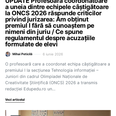
UPDATE Profesoară coordonatoare
a uneia dintre echipele câștigătoare
la ONCS 2026 răspunde criticilor
privind jurizarea: Am obținut
premiul I fără să cunoaștem pe
nimeni din juriu / Ce spune
regulamentul despre acuzațiile
formulate de elevi
6 iunie 2026
Mihai Peticilă
O profesoară care a coordonat echipa câștigătoare a
premiului I la secțiunea Tehnologia informației –
Juniori din cadrul Olimpiadei Naționale de
Creativitate Științifică (ONCS) 2026 a transmis
redacției Edupedu.ro un…
Vezi articolul