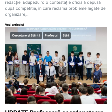
redacției Edupedu.ro o contestație oficială depusă
după competiție, în care reclama probleme legate de
organizare,…
Vezi articolul
Cercetare și Știință
Profesori
Știri