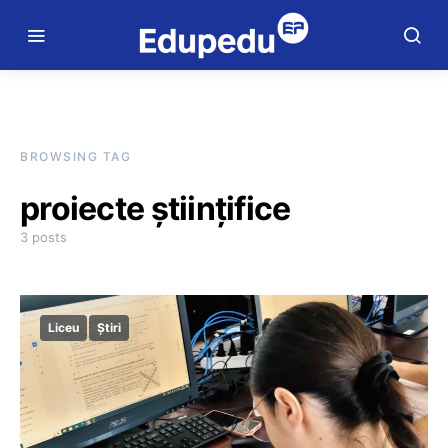
BROWSING TAG
proiecte științifice
3 posts
Liceu
Știri