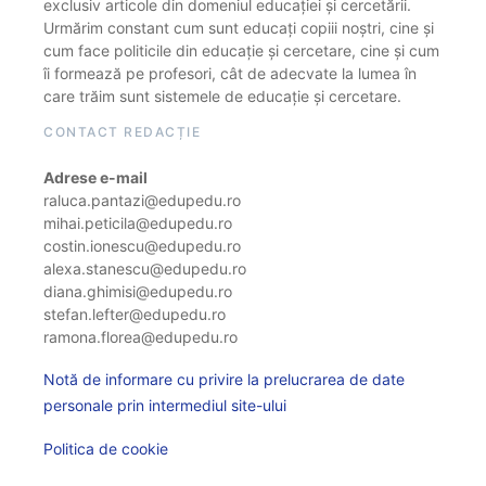
exclusiv articole din domeniul educației și cercetării.
Urmărim constant cum sunt educați copiii noștri, cine și
cum face politicile din educație și cercetare, cine și cum
îi formează pe profesori, cât de adecvate la lumea în
care trăim sunt sistemele de educație și cercetare.
CONTACT REDACȚIE
Adrese e-mail
raluca.pantazi@edupedu.ro
mihai.peticila@edupedu.ro
costin.ionescu@edupedu.ro
alexa.stanescu@edupedu.ro
diana.ghimisi@edupedu.ro
stefan.lefter@edupedu.ro
ramona.florea@edupedu.ro
Notă de informare cu privire la prelucrarea de date
personale prin intermediul site-ului
Politica de cookie