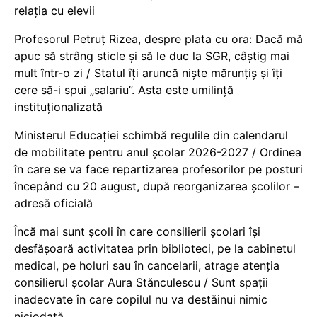
relația cu elevii
Profesorul Petruț Rizea, despre plata cu ora: Dacă mă
apuc să strâng sticle și să le duc la SGR, câștig mai
mult într-o zi / Statul îți aruncă niște mărunțiș și îți
cere să-i spui „salariu”. Asta este umilință
instituționalizată
Ministerul Educației schimbă regulile din calendarul
de mobilitate pentru anul școlar 2026-2027 / Ordinea
în care se va face repartizarea profesorilor pe posturi
începând cu 20 august, după reorganizarea școlilor –
adresă oficială
Încă mai sunt școli în care consilierii școlari își
desfășoară activitatea prin biblioteci, pe la cabinetul
medical, pe holuri sau în cancelarii, atrage atenția
consilierul școlar Aura Stănculescu / Sunt spații
inadecvate în care copilul nu va destăinui nimic
niciodată