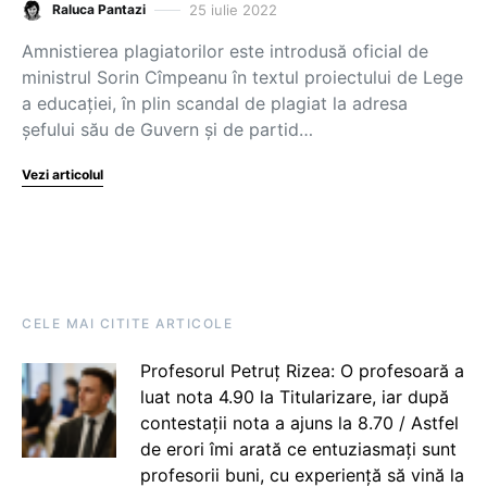
25 iulie 2022
Raluca Pantazi
Amnistierea plagiatorilor este introdusă oficial de
ministrul Sorin Cîmpeanu în textul proiectului de Lege
a educației, în plin scandal de plagiat la adresa
șefului său de Guvern și de partid…
Vezi articolul
CELE MAI CITITE ARTICOLE
Profesorul Petruț Rizea: O profesoară a
luat nota 4.90 la Titularizare, iar după
contestații nota a ajuns la 8.70 / Astfel
de erori îmi arată ce entuziasmați sunt
profesorii buni, cu experiență să vină la