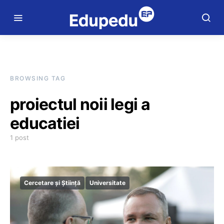
BROWSING TAG
proiectul noii legi a
educatiei
1 post
Cercetare și Știință
Universitate