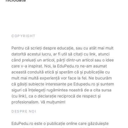
COPYRIGHT
Pentru că scrieți despre educație, sau cu atât mai mult
datorită acestui lucru, ar fi util să citați cu link, atunci
când preluați un articol, părți dintr-un articol sau o idee
care v-a inspirat. Noi, la EduPedu.ro ne-am asumat
această conduită etică și sperăm că și publicațiile cu
mult mai multă experiență vor face la fel. Ne bucurăm
că găsiți subiecte interesante pe Edupedu.ro și suntem
siguri că înțelegeți rugămintea noastră de a cita sursa
(cu link), ca o declarație reciprocă de respect și
profesionalism. Vă mulțumim!
DESPRE NOI
EduPedu.ro este o publicație online care găzduiește