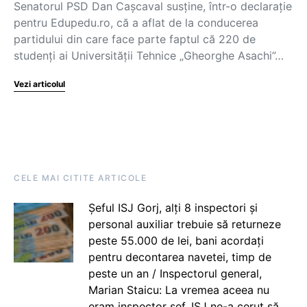
Senatorul PSD Dan Cașcaval susține, într-o declarație
pentru Edupedu.ro, că a aflat de la conducerea
partidului din care face parte faptul că 220 de
studenți ai Universității Tehnice „Gheorghe Asachi”…
Vezi articolul
CELE MAI CITITE ARTICOLE
Șeful ISJ Gorj, alți 8 inspectori și
personal auxiliar trebuie să returneze
peste 55.000 de lei, bani acordați
pentru decontarea navetei, timp de
peste un an / Inspectorul general,
Marian Staicu: La vremea aceea nu
eram inspector șef. ISJ ne-a cerut să