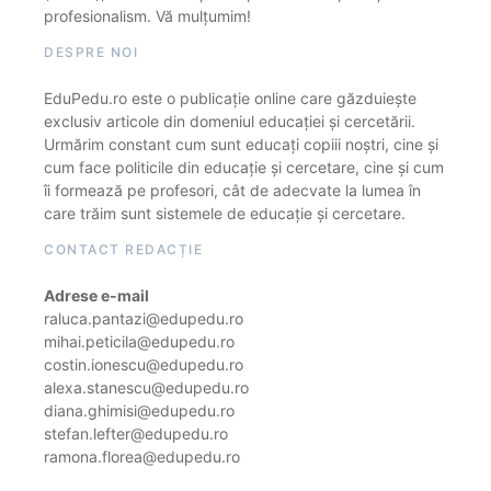
profesionalism. Vă mulțumim!
DESPRE NOI
EduPedu.ro este o publicație online care găzduiește
exclusiv articole din domeniul educației și cercetării.
Urmărim constant cum sunt educați copiii noștri, cine și
cum face politicile din educație și cercetare, cine și cum
îi formează pe profesori, cât de adecvate la lumea în
care trăim sunt sistemele de educație și cercetare.
CONTACT REDACȚIE
Adrese e-mail
raluca.pantazi@edupedu.ro
mihai.peticila@edupedu.ro
costin.ionescu@edupedu.ro
alexa.stanescu@edupedu.ro
diana.ghimisi@edupedu.ro
stefan.lefter@edupedu.ro
ramona.florea@edupedu.ro