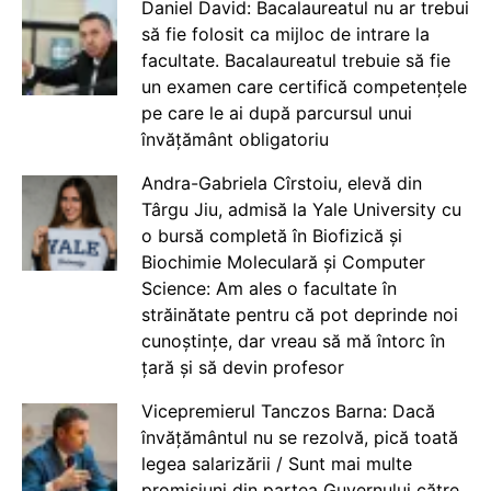
Daniel David: Bacalaureatul nu ar trebui
să fie folosit ca mijloc de intrare la
facultate. Bacalaureatul trebuie să fie
un examen care certifică competențele
pe care le ai după parcursul unui
învățământ obligatoriu
Andra-Gabriela Cîrstoiu, elevă din
Târgu Jiu, admisă la Yale University cu
o bursă completă în Biofizică și
Biochimie Moleculară și Computer
Science: Am ales o facultate în
străinătate pentru că pot deprinde noi
cunoștințe, dar vreau să mă întorc în
țară și să devin profesor
Vicepremierul Tanczos Barna: Dacă
învățământul nu se rezolvă, pică toată
legea salarizării / Sunt mai multe
promisiuni din partea Guvernului către