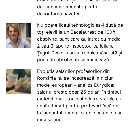
depunem documente pentru
decontarea navetei
Nu poate liceul tehnologic să-i ducă pe
toți elevii la un Bacalaureat de 100%
absolvire, sunt care au intrat cu media
2 sau 3, spune inspectoarea Iuliana
Țugui: Performanța trebuie măsurată și
prin câți absolvenți se angajează
Evoluția salariilor profesorilor din
România nu se încadrează în niciun
model european - analiză Eurydice:
salariul crește doar 25 de ani în timpul
carierei, dar procesul e între statele cu
venituri mari pentru profesori încă de
la începutul carierei și cele cu cele mai
mici salarii