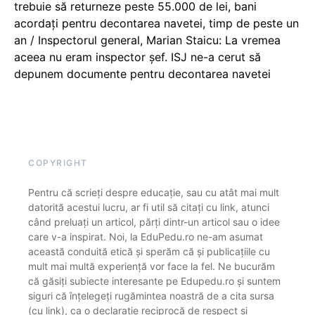
trebuie să returneze peste 55.000 de lei, bani
acordați pentru decontarea navetei, timp de peste un
an / Inspectorul general, Marian Staicu: La vremea
aceea nu eram inspector șef. ISJ ne-a cerut să
depunem documente pentru decontarea navetei
COPYRIGHT
Pentru că scrieți despre educație, sau cu atât mai mult
datorită acestui lucru, ar fi util să citați cu link, atunci
când preluați un articol, părți dintr-un articol sau o idee
care v-a inspirat. Noi, la EduPedu.ro ne-am asumat
această conduită etică și sperăm că și publicațiile cu
mult mai multă experiență vor face la fel. Ne bucurăm
că găsiți subiecte interesante pe Edupedu.ro și suntem
siguri că înțelegeți rugămintea noastră de a cita sursa
(cu link), ca o declarație reciprocă de respect și