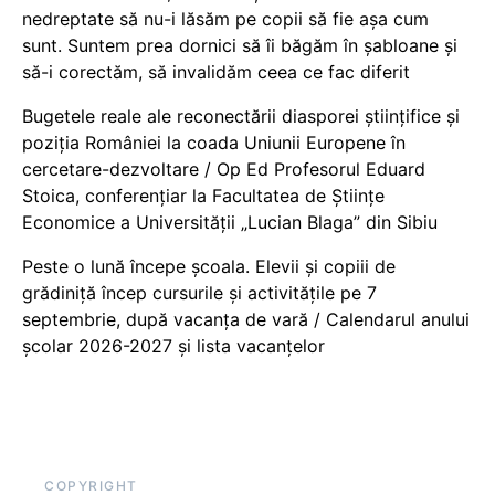
nedreptate să nu-i lăsăm pe copii să fie așa cum
sunt. Suntem prea dornici să îi băgăm în șabloane și
să-i corectăm, să invalidăm ceea ce fac diferit
Bugetele reale ale reconectării diasporei științifice și
poziția României la coada Uniunii Europene în
cercetare-dezvoltare / Op Ed Profesorul Eduard
Stoica, conferențiar la Facultatea de Științe
Economice a Universității „Lucian Blaga” din Sibiu
Peste o lună începe școala. Elevii și copiii de
grădiniță încep cursurile și activitățile pe 7
septembrie, după vacanța de vară / Calendarul anului
școlar 2026-2027 și lista vacanțelor
COPYRIGHT