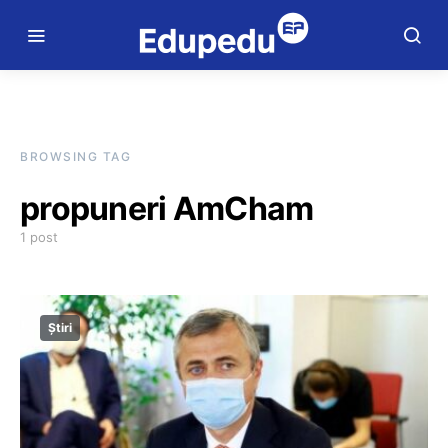
BROWSING TAG
propuneri AmCham
1 post
Știri