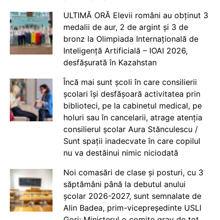
ULTIMĂ ORĂ Elevii români au obținut 3
medalii de aur, 2 de argint și 3 de
bronz la Olimpiada Internațională de
Inteligență Artificială – IOAI 2026,
desfășurată în Kazahstan
Încă mai sunt școli în care consilierii
școlari își desfășoară activitatea prin
biblioteci, pe la cabinetul medical, pe
holuri sau în cancelarii, atrage atenția
consilierul școlar Aura Stănculescu /
Sunt spații inadecvate în care copilul
nu va destăinui nimic niciodată
Noi comasări de clase și posturi, cu 3
săptămâni până la debutul anului
școlar 2026-2027, sunt semnalate de
Alin Badea, prim-vicepreședinte USLI
Gorj: Ministerul o comite grav de tot.