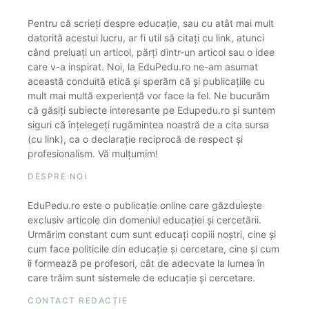
Pentru că scrieți despre educație, sau cu atât mai mult
datorită acestui lucru, ar fi util să citați cu link, atunci
când preluați un articol, părți dintr-un articol sau o idee
care v-a inspirat. Noi, la EduPedu.ro ne-am asumat
această conduită etică și sperăm că și publicațiile cu
mult mai multă experiență vor face la fel. Ne bucurăm
că găsiți subiecte interesante pe Edupedu.ro și suntem
siguri că înțelegeți rugămintea noastră de a cita sursa
(cu link), ca o declarație reciprocă de respect și
profesionalism. Vă mulțumim!
DESPRE NOI
EduPedu.ro este o publicație online care găzduiește
exclusiv articole din domeniul educației și cercetării.
Urmărim constant cum sunt educați copiii noștri, cine și
cum face politicile din educație și cercetare, cine și cum
îi formează pe profesori, cât de adecvate la lumea în
care trăim sunt sistemele de educație și cercetare.
CONTACT REDACȚIE