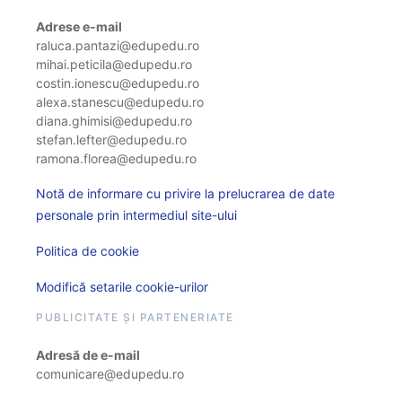
Adrese e-mail
raluca.pantazi@edupedu.ro
mihai.peticila@edupedu.ro
costin.ionescu@edupedu.ro
alexa.stanescu@edupedu.ro
diana.ghimisi@edupedu.ro
stefan.lefter@edupedu.ro
ramona.florea@edupedu.ro
Notă de informare cu privire la prelucrarea de date
personale prin intermediul site-ului
Politica de cookie
Modifică setarile cookie-urilor
PUBLICITATE ȘI PARTENERIATE
Adresă de e-mail
comunicare@edupedu.ro