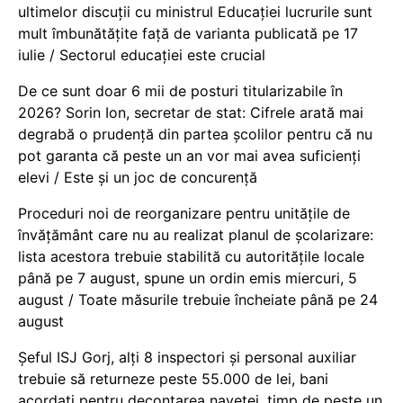
ultimelor discuții cu ministrul Educației lucrurile sunt
mult îmbunătățite față de varianta publicată pe 17
iulie / Sectorul educației este crucial
De ce sunt doar 6 mii de posturi titularizabile în
2026? Sorin Ion, secretar de stat: Cifrele arată mai
degrabă o prudență din partea școlilor pentru că nu
pot garanta că peste un an vor mai avea suficienți
elevi / Este și un joc de concurență
Proceduri noi de reorganizare pentru unitățile de
învățământ care nu au realizat planul de școlarizare:
lista acestora trebuie stabilită cu autoritățile locale
până pe 7 august, spune un ordin emis miercuri, 5
august / Toate măsurile trebuie încheiate până pe 24
august
Șeful ISJ Gorj, alți 8 inspectori și personal auxiliar
trebuie să returneze peste 55.000 de lei, bani
acordați pentru decontarea navetei, timp de peste un