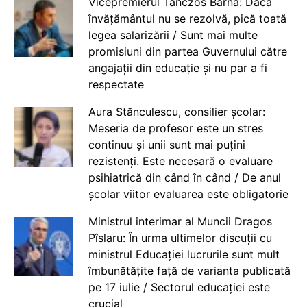
Vicepremierul Tanczos Barna: Dacă
învățământul nu se rezolvă, pică toată
legea salarizării / Sunt mai multe
promisiuni din partea Guvernului către
angajații din educație și nu par a fi
respectate
Aura Stănculescu, consilier școlar:
Meseria de profesor este un stres
continuu și unii sunt mai puțini
rezistenți. Este necesară o evaluare
psihiatrică din când în când / De anul
școlar viitor evaluarea este obligatorie
Ministrul interimar al Muncii Dragos
Pîslaru: În urma ultimelor discuții cu
ministrul Educației lucrurile sunt mult
îmbunătățite față de varianta publicată
pe 17 iulie / Sectorul educației este
crucial