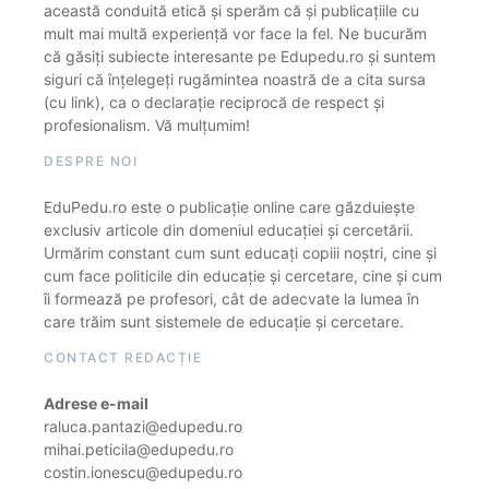
această conduită etică și sperăm că și publicațiile cu
mult mai multă experiență vor face la fel. Ne bucurăm
că găsiți subiecte interesante pe Edupedu.ro și suntem
siguri că înțelegeți rugămintea noastră de a cita sursa
(cu link), ca o declarație reciprocă de respect și
profesionalism. Vă mulțumim!
DESPRE NOI
EduPedu.ro este o publicație online care găzduiește
exclusiv articole din domeniul educației și cercetării.
Urmărim constant cum sunt educați copiii noștri, cine și
cum face politicile din educație și cercetare, cine și cum
îi formează pe profesori, cât de adecvate la lumea în
care trăim sunt sistemele de educație și cercetare.
CONTACT REDACȚIE
Adrese e-mail
raluca.pantazi@edupedu.ro
mihai.peticila@edupedu.ro
costin.ionescu@edupedu.ro