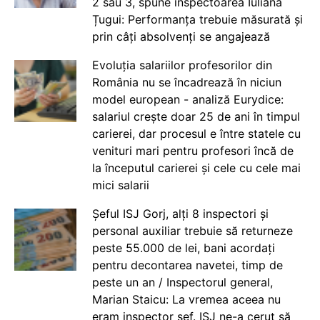
2 sau 3, spune inspectoarea Iuliana
Țugui: Performanța trebuie măsurată și
prin câți absolvenți se angajează
Evoluția salariilor profesorilor din
România nu se încadrează în niciun
model european - analiză Eurydice:
salariul crește doar 25 de ani în timpul
carierei, dar procesul e între statele cu
venituri mari pentru profesori încă de
la începutul carierei și cele cu cele mai
mici salarii
Șeful ISJ Gorj, alți 8 inspectori și
personal auxiliar trebuie să returneze
peste 55.000 de lei, bani acordați
pentru decontarea navetei, timp de
peste un an / Inspectorul general,
Marian Staicu: La vremea aceea nu
eram inspector șef. ISJ ne-a cerut să