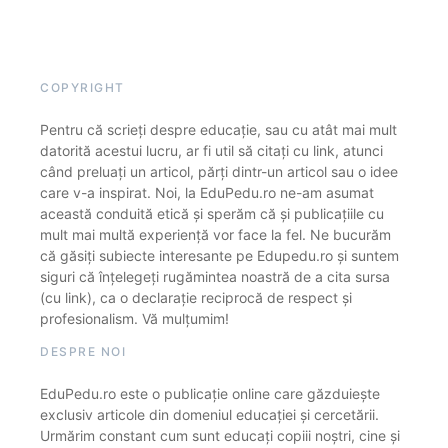
COPYRIGHT
Pentru că scrieți despre educație, sau cu atât mai mult
datorită acestui lucru, ar fi util să citați cu link, atunci
când preluați un articol, părți dintr-un articol sau o idee
care v-a inspirat. Noi, la EduPedu.ro ne-am asumat
această conduită etică și sperăm că și publicațiile cu
mult mai multă experiență vor face la fel. Ne bucurăm
că găsiți subiecte interesante pe Edupedu.ro și suntem
siguri că înțelegeți rugămintea noastră de a cita sursa
(cu link), ca o declarație reciprocă de respect și
profesionalism. Vă mulțumim!
DESPRE NOI
EduPedu.ro este o publicație online care găzduiește
exclusiv articole din domeniul educației și cercetării.
Urmărim constant cum sunt educați copiii noștri, cine și