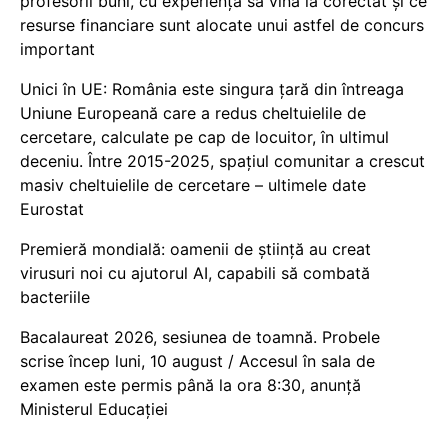
profesorii buni, cu experiență să vină la corectat și ce
resurse financiare sunt alocate unui astfel de concurs
important
Unici în UE: România este singura țară din întreaga
Uniune Europeană care a redus cheltuielile de
cercetare, calculate pe cap de locuitor, în ultimul
deceniu. Între 2015-2025, spațiul comunitar a crescut
masiv cheltuielile de cercetare – ultimele date
Eurostat
Premieră mondială: oamenii de știință au creat
virusuri noi cu ajutorul AI, capabili să combată
bacteriile
Bacalaureat 2026, sesiunea de toamnă. Probele
scrise încep luni, 10 august / Accesul în sala de
examen este permis până la ora 8:30, anunță
Ministerul Educației