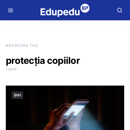
BROWSING TAG
protecția copiilor
1 post
Știri