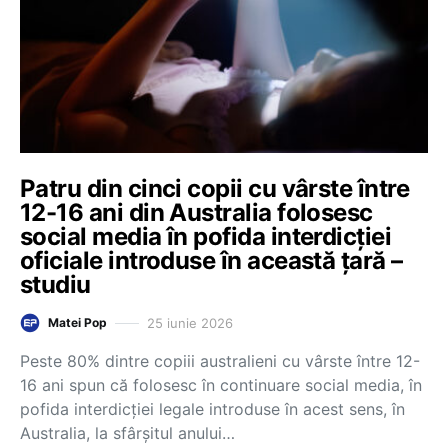
Patru din cinci copii cu vârste între
12-16 ani din Australia folosesc
social media în pofida interdicției
oficiale introduse în această țară –
studiu
25 iunie 2026
Matei Pop
Peste 80% dintre copiii australieni cu vârste între 12-
16 ani spun că folosesc în continuare social media, în
pofida interdicției legale introduse în acest sens, în
Australia, la sfârșitul anului…