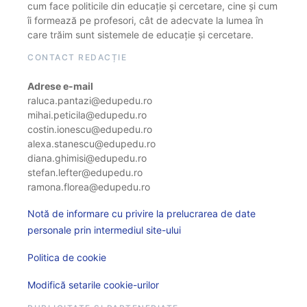
cum face politicile din educație și cercetare, cine și cum
îi formează pe profesori, cât de adecvate la lumea în
care trăim sunt sistemele de educație și cercetare.
CONTACT REDACȚIE
Adrese e-mail
raluca.pantazi@edupedu.ro
mihai.peticila@edupedu.ro
costin.ionescu@edupedu.ro
alexa.stanescu@edupedu.ro
diana.ghimisi@edupedu.ro
stefan.lefter@edupedu.ro
ramona.florea@edupedu.ro
Notă de informare cu privire la prelucrarea de date
personale prin intermediul site-ului
Politica de cookie
Modifică setarile cookie-urilor