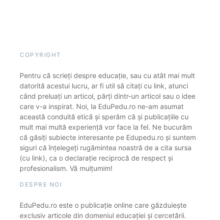
COPYRIGHT
Pentru că scrieți despre educație, sau cu atât mai mult
datorită acestui lucru, ar fi util să citați cu link, atunci
când preluați un articol, părți dintr-un articol sau o idee
care v-a inspirat. Noi, la EduPedu.ro ne-am asumat
această conduită etică și sperăm că și publicațiile cu
mult mai multă experiență vor face la fel. Ne bucurăm
că găsiți subiecte interesante pe Edupedu.ro și suntem
siguri că înțelegeți rugămintea noastră de a cita sursa
(cu link), ca o declarație reciprocă de respect și
profesionalism. Vă mulțumim!
DESPRE NOI
EduPedu.ro este o publicație online care găzduiește
exclusiv articole din domeniul educației și cercetării.