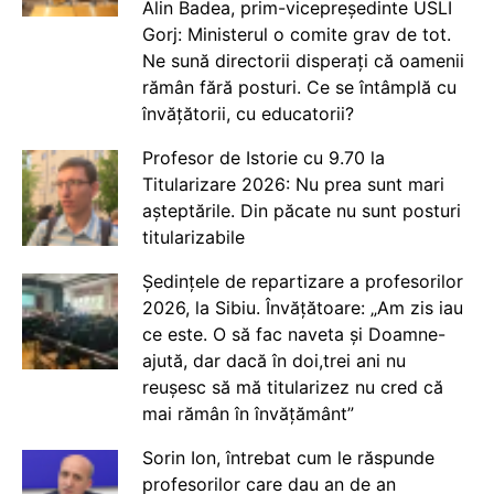
Alin Badea, prim-vicepreședinte USLI
Gorj: Ministerul o comite grav de tot.
Ne sună directorii disperați că oamenii
rămân fără posturi. Ce se întâmplă cu
învățătorii, cu educatorii?
Profesor de Istorie cu 9.70 la
Titularizare 2026: Nu prea sunt mari
așteptările. Din păcate nu sunt posturi
titularizabile
Ședințele de repartizare a profesorilor
2026, la Sibiu. Învățătoare: „Am zis iau
ce este. O să fac naveta și Doamne-
ajută, dar dacă în doi,trei ani nu
reușesc să mă titularizez nu cred că
mai rămân în învățământ”
Sorin Ion, întrebat cum le răspunde
profesorilor care dau an de an