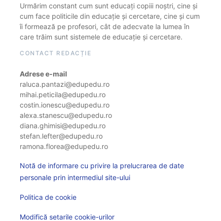
Urmărim constant cum sunt educați copiii noștri, cine și
cum face politicile din educație și cercetare, cine și cum
îi formează pe profesori, cât de adecvate la lumea în
care trăim sunt sistemele de educație și cercetare.
CONTACT REDACȚIE
Adrese e-mail
raluca.pantazi@edupedu.ro
mihai.peticila@edupedu.ro
costin.ionescu@edupedu.ro
alexa.stanescu@edupedu.ro
diana.ghimisi@edupedu.ro
stefan.lefter@edupedu.ro
ramona.florea@edupedu.ro
Notă de informare cu privire la prelucrarea de date
personale prin intermediul site-ului
Politica de cookie
Modifică setarile cookie-urilor