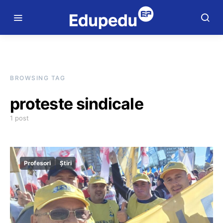
BROWSING TAG
proteste sindicale
1 post
Profesori
Știri