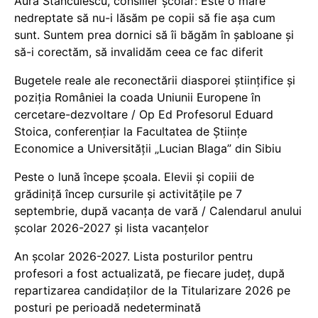
Aura Stănculescu, consilier școlar: Este o mare
nedreptate să nu-i lăsăm pe copii să fie așa cum
sunt. Suntem prea dornici să îi băgăm în șabloane și
să-i corectăm, să invalidăm ceea ce fac diferit
Bugetele reale ale reconectării diasporei științifice și
poziția României la coada Uniunii Europene în
cercetare-dezvoltare / Op Ed Profesorul Eduard
Stoica, conferențiar la Facultatea de Științe
Economice a Universității „Lucian Blaga” din Sibiu
Peste o lună începe școala. Elevii și copiii de
grădiniță încep cursurile și activitățile pe 7
septembrie, după vacanța de vară / Calendarul anului
școlar 2026-2027 și lista vacanțelor
An școlar 2026-2027. Lista posturilor pentru
profesori a fost actualizată, pe fiecare județ, după
repartizarea candidaților de la Titularizare 2026 pe
posturi pe perioadă nedeterminată