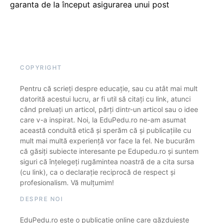
garanta de la început asigurarea unui post
COPYRIGHT
Pentru că scrieți despre educație, sau cu atât mai mult
datorită acestui lucru, ar fi util să citați cu link, atunci
când preluați un articol, părți dintr-un articol sau o idee
care v-a inspirat. Noi, la EduPedu.ro ne-am asumat
această conduită etică și sperăm că și publicațiile cu
mult mai multă experiență vor face la fel. Ne bucurăm
că găsiți subiecte interesante pe Edupedu.ro și suntem
siguri că înțelegeți rugămintea noastră de a cita sursa
(cu link), ca o declarație reciprocă de respect și
profesionalism. Vă mulțumim!
DESPRE NOI
EduPedu.ro este o publicație online care găzduiește