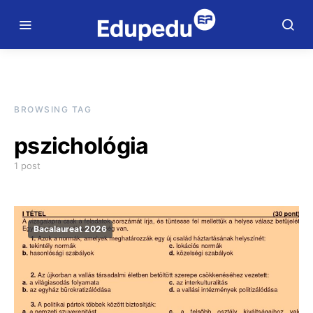
BROWSING TAG
pszichológia
1 post
Bacalaureat 2026