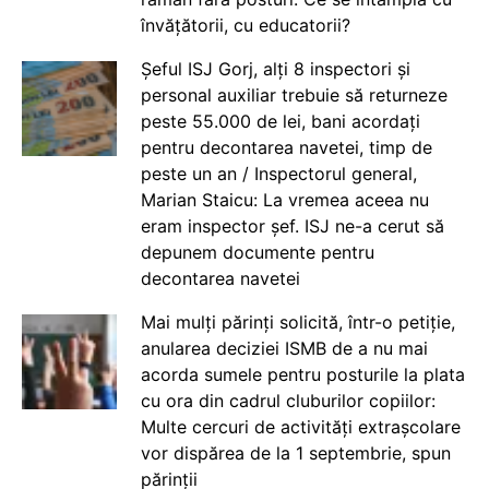
învățătorii, cu educatorii?
Șeful ISJ Gorj, alți 8 inspectori și
personal auxiliar trebuie să returneze
peste 55.000 de lei, bani acordați
pentru decontarea navetei, timp de
peste un an / Inspectorul general,
Marian Staicu: La vremea aceea nu
eram inspector șef. ISJ ne-a cerut să
depunem documente pentru
decontarea navetei
Mai mulți părinți solicită, într-o petiție,
anularea deciziei ISMB de a nu mai
acorda sumele pentru posturile la plata
cu ora din cadrul cluburilor copiilor:
Multe cercuri de activități extrașcolare
vor dispărea de la 1 septembrie, spun
părinții