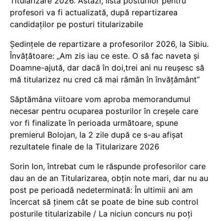
Titularizare 2026. Astăzi, lista posturilor pentru
profesori va fi actualizată, după repartizarea
candidaților pe posturi titularizabile
Ședințele de repartizare a profesorilor 2026, la Sibiu.
Învățătoare: „Am zis iau ce este. O să fac naveta și
Doamne-ajută, dar dacă în doi,trei ani nu reușesc să
mă titularizez nu cred că mai rămân în învățământ”
Săptămâna viitoare vom aproba memorandumul
necesar pentru ocuparea posturilor în creșele care
vor fi finalizate în perioada următoare, spune
premierul Bolojan, la 2 zile după ce s-au afișat
rezultatele finale de la Titularizare 2026
Sorin Ion, întrebat cum le răspunde profesorilor care
dau an de an Titularizarea, obțin note mari, dar nu au
post pe perioadă nedeterminată: În ultimii ani am
încercat să ținem cât se poate de bine sub control
posturile titularizabile / La niciun concurs nu poți