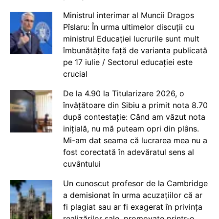
Ministrul interimar al Muncii Dragos
Pîslaru: În urma ultimelor discuții cu
ministrul Educației lucrurile sunt mult
îmbunătățite față de varianta publicată
pe 17 iulie / Sectorul educației este
crucial
De la 4.90 la Titularizare 2026, o
învățătoare din Sibiu a primit nota 8.70
după contestație: Când am văzut nota
inițială, nu mă puteam opri din plâns.
Mi-am dat seama că lucrarea mea nu a
fost corectată în adevăratul sens al
cuvântului
Un cunoscut profesor de la Cambridge
a demisionat în urma acuzațiilor că ar
fi plagiat sau ar fi exagerat în privința
realizărilor sale, promovate printr-o