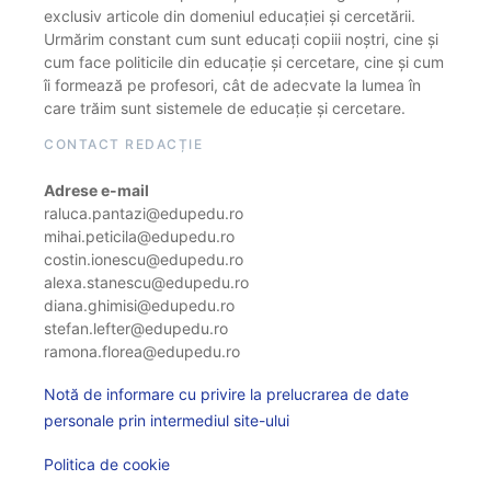
exclusiv articole din domeniul educației și cercetării.
Urmărim constant cum sunt educați copiii noștri, cine și
cum face politicile din educație și cercetare, cine și cum
îi formează pe profesori, cât de adecvate la lumea în
care trăim sunt sistemele de educație și cercetare.
CONTACT REDACȚIE
Adrese e-mail
raluca.pantazi@edupedu.ro
mihai.peticila@edupedu.ro
costin.ionescu@edupedu.ro
alexa.stanescu@edupedu.ro
diana.ghimisi@edupedu.ro
stefan.lefter@edupedu.ro
ramona.florea@edupedu.ro
Notă de informare cu privire la prelucrarea de date
personale prin intermediul site-ului
Politica de cookie