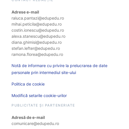
Adrese e-mail
raluca.pantazi@edupedu.ro
mihai.peticila@edupedu.ro
costin.ionescu@edupedu.ro
alexa.stanescu@edupedu.ro
diana.ghimisi@edupedu.ro
stefan.lefter@edupedu.ro
ramona.florea@edupedu.ro
Notă de informare cu privire la prelucrarea de date
personale prin intermediul site-ului
Politica de cookie
Modifică setarile cookie-urilor
PUBLICITATE ȘI PARTENERIATE
Adresă de e-mail
comunicare@edupedu.ro