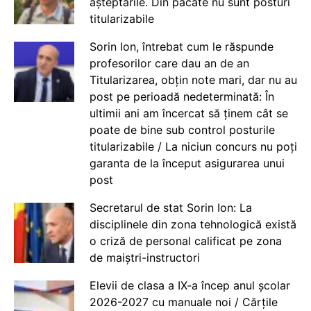
așteptările. Din păcate nu sunt posturi
titularizabile
Sorin Ion, întrebat cum le răspunde
profesorilor care dau an de an
Titularizarea, obțin note mari, dar nu au
post pe perioadă nedeterminată: În
ultimii ani am încercat să ținem cât se
poate de bine sub control posturile
titularizabile / La niciun concurs nu poți
garanta de la început asigurarea unui
post
Secretarul de stat Sorin Ion: La
disciplinele din zona tehnologică există
o criză de personal calificat pe zona
de maiștri-instructori
Elevii de clasa a IX-a încep anul școlar
2026-2027 cu manuale noi / Cărțile