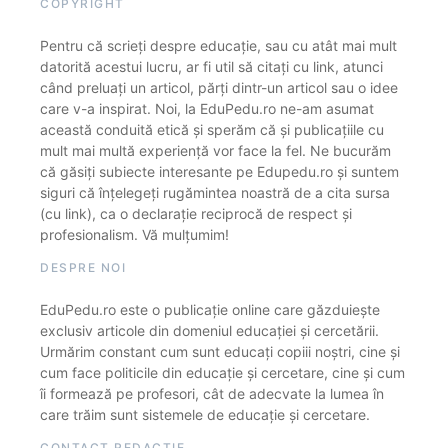
COPYRIGHT
Pentru că scrieți despre educație, sau cu atât mai mult
datorită acestui lucru, ar fi util să citați cu link, atunci
când preluați un articol, părți dintr-un articol sau o idee
care v-a inspirat. Noi, la EduPedu.ro ne-am asumat
această conduită etică și sperăm că și publicațiile cu
mult mai multă experiență vor face la fel. Ne bucurăm
că găsiți subiecte interesante pe Edupedu.ro și suntem
siguri că înțelegeți rugămintea noastră de a cita sursa
(cu link), ca o declarație reciprocă de respect și
profesionalism. Vă mulțumim!
DESPRE NOI
EduPedu.ro este o publicație online care găzduiește
exclusiv articole din domeniul educației și cercetării.
Urmărim constant cum sunt educați copiii noștri, cine și
cum face politicile din educație și cercetare, cine și cum
îi formează pe profesori, cât de adecvate la lumea în
care trăim sunt sistemele de educație și cercetare.
CONTACT REDACȚIE