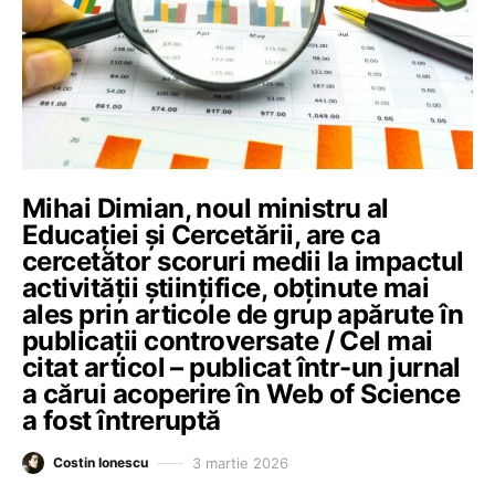
Mihai Dimian, noul ministru al
Educației și Cercetării, are ca
cercetător scoruri medii la impactul
activității științifice, obținute mai
ales prin articole de grup apărute în
publicații controversate / Cel mai
citat articol – publicat într-un jurnal
a cărui acoperire în Web of Science
a fost întreruptă
3 martie 2026
Costin Ionescu