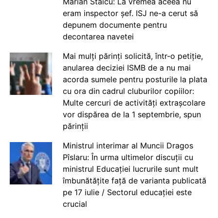
Marian Staicu: La vremea aceea nu
eram inspector șef. ISJ ne-a cerut să
depunem documente pentru
decontarea navetei
Mai mulți părinți solicită, într-o petiție,
anularea deciziei ISMB de a nu mai
acorda sumele pentru posturile la plata
cu ora din cadrul cluburilor copiilor:
Multe cercuri de activități extrașcolare
vor dispărea de la 1 septembrie, spun
părinții
Ministrul interimar al Muncii Dragos
Pîslaru: În urma ultimelor discuții cu
ministrul Educației lucrurile sunt mult
îmbunătățite față de varianta publicată
pe 17 iulie / Sectorul educației este
crucial