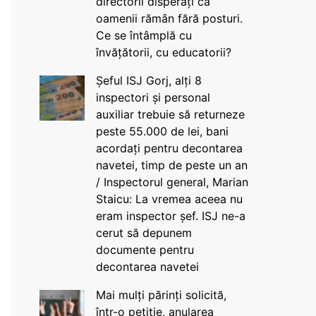
directorii disperați că
oamenii rămân fără posturi.
Ce se întâmplă cu
învățătorii, cu educatorii?
Șeful ISJ Gorj, alți 8
inspectori și personal
auxiliar trebuie să returneze
peste 55.000 de lei, bani
acordați pentru decontarea
navetei, timp de peste un an
/ Inspectorul general, Marian
Staicu: La vremea aceea nu
eram inspector șef. ISJ ne-a
cerut să depunem
documente pentru
decontarea navetei
Mai mulți părinți solicită,
într-o petiție, anularea