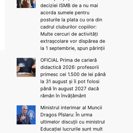
deciziei ISMB de a nu mai
acorda sumele pentru
posturile la plata cu ora din
cadrul cluburilor copiilor:
Multe cercuri de activități
extrașcolare vor dispărea de
la 1 septembrie, spun părinții
OFICIAL Prima de carieră
didactică 2026: profesorii
primesc cei 1.500 de lei până
la 31 august și îi pot folosi
până în august 2027 dacă
rămân în învățământ
Ministrul interimar al Muncii
Dragos Pîslaru: În urma
ultimelor discuții cu ministrul
Educației lucrurile sunt mult