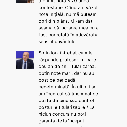
a primit nota 8.70 după
contestație: Când am văzut
nota inițială, nu mă puteam
opri din plâns. Mi-am dat
seama că lucrarea mea nu a
fost corectată în adevăratul
sens al cuvântului
Sorin Ion, întrebat cum le
răspunde profesorilor care
dau an de an Titularizarea,
obțin note mari, dar nu au
post pe perioadă
nedeterminată: În ultimii ani
am încercat să ținem cât se
poate de bine sub control
posturile titularizabile / La
niciun concurs nu poți
garanta de la început