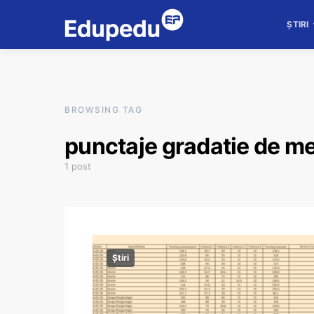
ȘTIRI
BROWSING TAG
punctaje gradatie de me
1 post
Știri