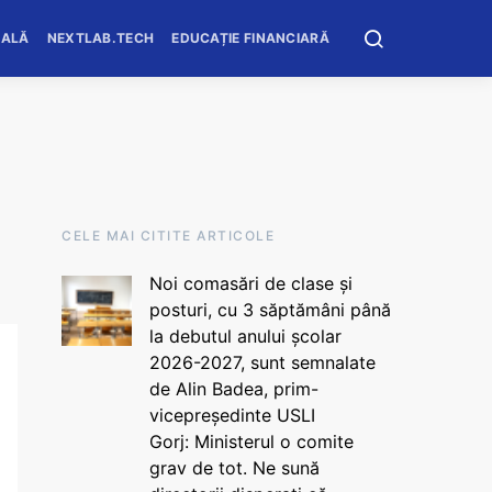
OALĂ
NEXTLAB.TECH
EDUCAȚIE FINANCIARĂ
CELE MAI CITITE ARTICOLE
Noi comasări de clase și
posturi, cu 3 săptămâni până
la debutul anului școlar
2026-2027, sunt semnalate
de Alin Badea, prim-
vicepreședinte USLI
Gorj: Ministerul o comite
grav de tot. Ne sună