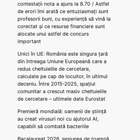
contestații nota a ajuns la 8.70 / Astfel
de erori îmi arată ce entuziasmați sunt
profesorii buni, cu experiență să vină la
corectat și ce resurse financiare sunt
alocate unui astfel de concurs
important
Unici în UE: România este singura țară
din întreaga Uniune Europeană care a
redus cheltuielile de cercetare,
calculate pe cap de locuitor, în ultimul
deceniu. Între 2015-2025, spațiul
comunitar a crescut masiv cheltuielile
de cercetare – ultimele date Eurostat
Premieră mondială: oamenii de știință
au creat virusuri noi cu ajutorul AI,
capabili să combată bacteriile
Bacalaureat 2026, sesiunea de toamnă.