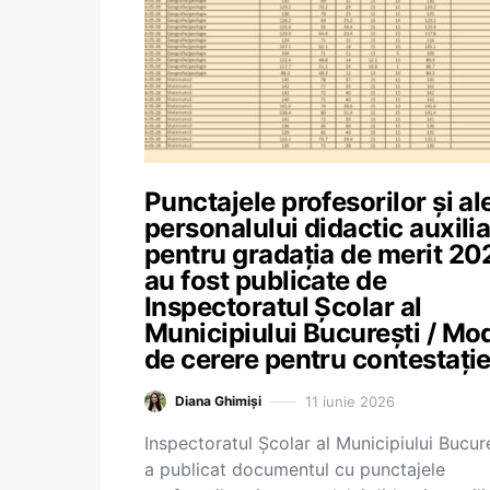
Punctajele profesorilor și al
personalului didactic auxilia
pentru gradația de merit 20
au fost publicate de
Inspectoratul Școlar al
Municipiului București / Mo
de cerere pentru contestați
11 iunie 2026
Diana Ghimiși
Inspectoratul Școlar al Municipiului Bucur
a publicat documentul cu punctajele