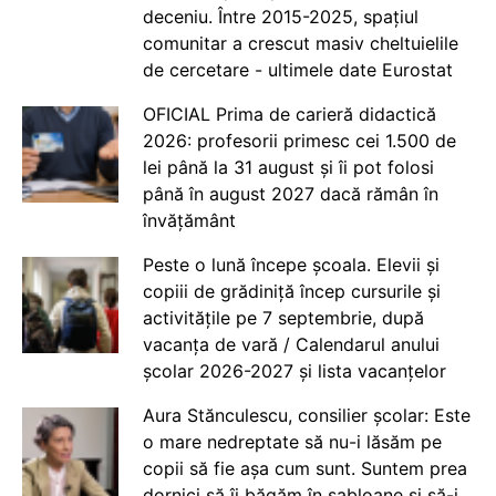
deceniu. Între 2015-2025, spațiul
comunitar a crescut masiv cheltuielile
de cercetare - ultimele date Eurostat
OFICIAL Prima de carieră didactică
2026: profesorii primesc cei 1.500 de
lei până la 31 august și îi pot folosi
până în august 2027 dacă rămân în
învățământ
Peste o lună începe școala. Elevii și
copiii de grădiniță încep cursurile și
activitățile pe 7 septembrie, după
vacanța de vară / Calendarul anului
școlar 2026-2027 și lista vacanțelor
Aura Stănculescu, consilier școlar: Este
o mare nedreptate să nu-i lăsăm pe
copii să fie așa cum sunt. Suntem prea
dornici să îi băgăm în șabloane și să-i