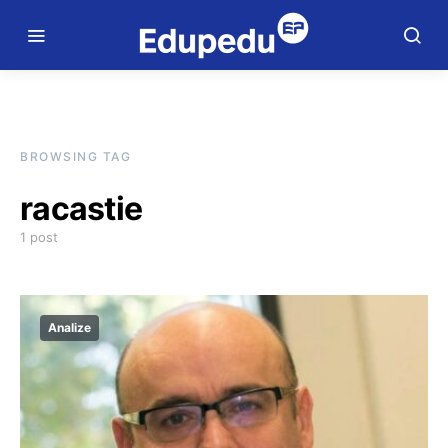
BROWSING TAG
racastie
1 post
Analize