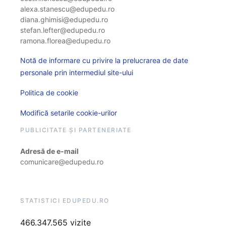
alexa.stanescu@edupedu.ro
diana.ghimisi@edupedu.ro
stefan.lefter@edupedu.ro
ramona.florea@edupedu.ro
Notă de informare cu privire la prelucrarea de date
personale prin intermediul site-ului
Politica de cookie
Modifică setarile cookie-urilor
PUBLICITATE ȘI PARTENERIATE
Adresă de e-mail
comunicare@edupedu.ro
STATISTICI EDUPEDU.RO
466.347.565 vizite