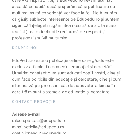
care v-a inspirat. Noi, la EduPedu.ro ne-am asumat
această conduită etică și sperăm că și publicațiile cu
mult mai multă experiență vor face la fel. Ne bucurăm
că găsiți subiecte interesante pe Edupedu.ro și suntem
siguri că înțelegeți rugămintea noastră de a cita sursa
(cu link), ca o declarație reciprocă de respect și
profesionalism. Vă mulțumim!
DESPRE NOI
EduPedu.ro este o publicație online care găzduiește
exclusiv articole din domeniul educației și cercetării.
Urmărim constant cum sunt educați copiii noștri, cine și
cum face politicile din educație și cercetare, cine și cum
îi formează pe profesori, cât de adecvate la lumea în
care trăim sunt sistemele de educație și cercetare.
CONTACT REDACȚIE
Adrese e-mail
raluca.pantazi@edupedu.ro
mihai.peticila@edupedu.ro
costin.ionescu@edupedu.ro