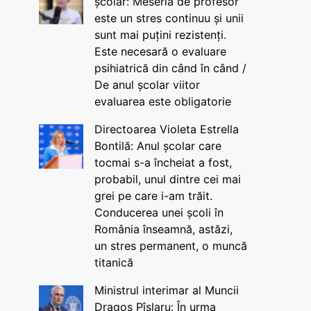
școlar: Meseria de profesor
este un stres continuu și unii
sunt mai puțini rezistenți.
Este necesară o evaluare
psihiatrică din când în când /
De anul școlar viitor
evaluarea este obligatorie
Directoarea Violeta Estrella
Bontilă: Anul școlar care
tocmai s-a încheiat a fost,
probabil, unul dintre cei mai
grei pe care i-am trăit.
Conducerea unei școli în
România înseamnă, astăzi,
un stres permanent, o muncă
titanică
Ministrul interimar al Muncii
Dragos Pîslaru: În urma