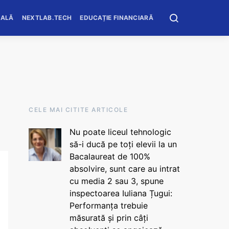
OALĂ
NEXTLAB.TECH
EDUCAȚIE FINANCIARĂ
CELE MAI CITITE ARTICOLE
Nu poate liceul tehnologic
să-i ducă pe toți elevii la un
Bacalaureat de 100%
absolvire, sunt care au intrat
cu media 2 sau 3, spune
inspectoarea Iuliana Țugui:
Performanța trebuie
măsurată și prin câți