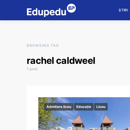
ȘTIRI
BROWSING TAG
rachel caldweel
1 post
Admitere liceu
Educație
Liceu