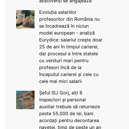
absolvenți se angajează
Evoluția salariilor
profesorilor din România nu
se încadrează în niciun
model european - analiză
Eurydice: salariul crește doar
25 de ani în timpul carierei,
dar procesul e între statele
cu venituri mari pentru
profesori încă de la
începutul carierei și cele cu
cele mai mici salarii
Șeful ISJ Gorj, alți 8
inspectori și personal
auxiliar trebuie să returneze
peste 55.000 de lei, bani
acordați pentru decontarea
navetei, timp de peste un an