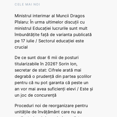
CELE MAI NOI
Ministrul interimar al Muncii Dragos
Pîslaru: În urma ultimelor discuții cu
ministrul Educației lucrurile sunt mult
îmbunătățite față de varianta publicată
pe 17 iulie / Sectorul educației este
crucial
De ce sunt doar 6 mii de posturi
titularizabile în 2026? Sorin Ion,
secretar de stat: Cifrele arată mai
degrabă o prudență din partea școlilor
pentru că nu pot garanta că peste un
an vor mai avea suficienți elevi / Este și
un joc de concurență
Proceduri noi de reorganizare pentru
unitățile de învățământ care nu au