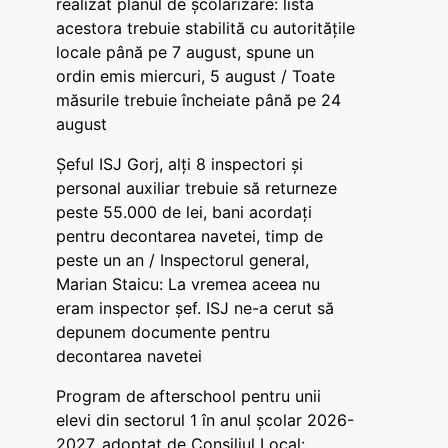
realizat planul de școlarizare: lista
acestora trebuie stabilită cu autoritățile
locale până pe 7 august, spune un
ordin emis miercuri, 5 august / Toate
măsurile trebuie încheiate până pe 24
august
Șeful ISJ Gorj, alți 8 inspectori și
personal auxiliar trebuie să returneze
peste 55.000 de lei, bani acordați
pentru decontarea navetei, timp de
peste un an / Inspectorul general,
Marian Staicu: La vremea aceea nu
eram inspector șef. ISJ ne-a cerut să
depunem documente pentru
decontarea navetei
Program de afterschool pentru unii
elevi din sectorul 1 în anul școlar 2026-
2027, adoptat de Consiliul Local: