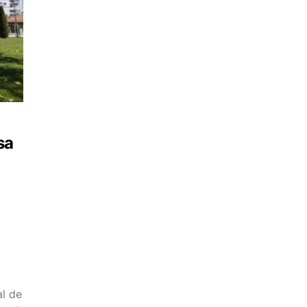
sa
al de