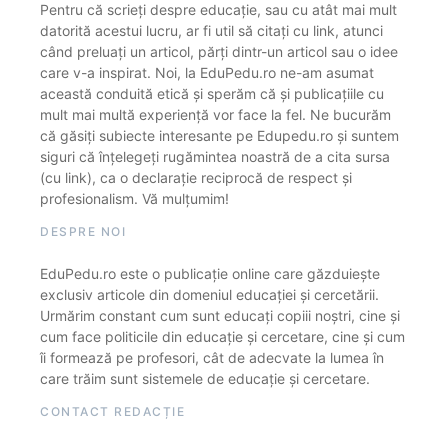
Pentru că scrieți despre educație, sau cu atât mai mult
datorită acestui lucru, ar fi util să citați cu link, atunci
când preluați un articol, părți dintr-un articol sau o idee
care v-a inspirat. Noi, la EduPedu.ro ne-am asumat
această conduită etică și sperăm că și publicațiile cu
mult mai multă experiență vor face la fel. Ne bucurăm
că găsiți subiecte interesante pe Edupedu.ro și suntem
siguri că înțelegeți rugămintea noastră de a cita sursa
(cu link), ca o declarație reciprocă de respect și
profesionalism. Vă mulțumim!
DESPRE NOI
EduPedu.ro este o publicație online care găzduiește
exclusiv articole din domeniul educației și cercetării.
Urmărim constant cum sunt educați copiii noștri, cine și
cum face politicile din educație și cercetare, cine și cum
îi formează pe profesori, cât de adecvate la lumea în
care trăim sunt sistemele de educație și cercetare.
CONTACT REDACȚIE