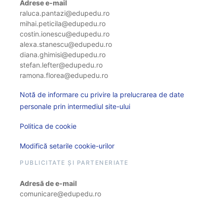
Adrese e-mail
raluca.pantazi@edupedu.ro
mihai.peticila@edupedu.ro
costin.ionescu@edupedu.ro
alexa.stanescu@edupedu.ro
diana.ghimisi@edupedu.ro
stefan.lefter@edupedu.ro
ramona.florea@edupedu.ro
Notă de informare cu privire la prelucrarea de date
personale prin intermediul site-ului
Politica de cookie
Modifică setarile cookie-urilor
PUBLICITATE ȘI PARTENERIATE
Adresă de e-mail
comunicare@edupedu.ro