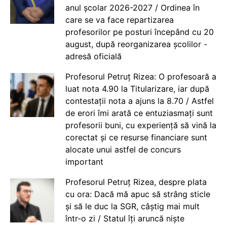
anul școlar 2026-2027 / Ordinea în
care se va face repartizarea
profesorilor pe posturi începând cu 20
august, după reorganizarea școlilor -
adresă oficială
Profesorul Petruț Rizea: O profesoară a
luat nota 4.90 la Titularizare, iar după
contestații nota a ajuns la 8.70 / Astfel
de erori îmi arată ce entuziasmați sunt
profesorii buni, cu experiență să vină la
corectat și ce resurse financiare sunt
alocate unui astfel de concurs
important
Profesorul Petruț Rizea, despre plata
cu ora: Dacă mă apuc să strâng sticle
și să le duc la SGR, câștig mai mult
într-o zi / Statul îți aruncă niște