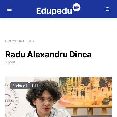
BROWSING TAG
Radu Alexandru Dinca
1 post
Profesori
Știri