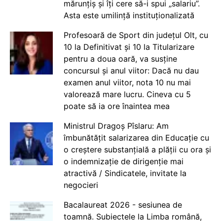
mărunțiș și îți cere să-i spui „salariu”.
Asta este umilință instituționalizată
Profesoară de Sport din județul Olt, cu
10 la Definitivat și 10 la Titularizare
pentru a doua oară, va susține
concursul și anul viitor: Dacă nu dau
examen anul viitor, nota 10 nu mai
valorează mare lucru. Cineva cu 5
poate să ia ore înaintea mea
Ministrul Dragoș Pîslaru: Am
îmbunătățit salarizarea din Educație cu
o creștere substanțială a plății cu ora și
o indemnizație de dirigenție mai
atractivă / Sindicatele, invitate la
negocieri
Bacalaureat 2026 - sesiunea de
toamnă. Subiectele la Limba română,